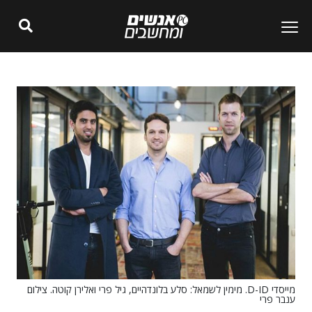
מייסדי D-ID. מימין לשמאל: סלע בלונדהיים, גיל פרי ואלירן קוטה. צילום
ענבר פרי