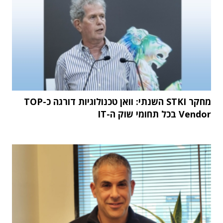
מחקר STKI השנתי: וואן טכנולוגיות דורגה כ-TOP
Vendor בכל תחומי שוק ה-IT