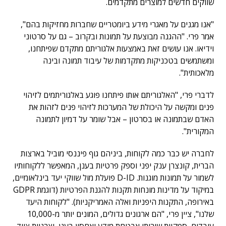
שווקים חדשים למוצרים מתקדמים.
"אנו מגנים על מאגרי מידע ביומטריים שחברות מחזיקות בהם",
אמר פרי. "ההגנה מבוצעת על תמונות ובקרוב – גם על סרטוני
וידיאו. אנו עושים זאת באמצעות אלגוריתם מתקדם שפיתחנו,
ומשתמשים בטכניקות מתקדמות של עיבוד תמונה ובינה
מלאכותית".
לדברי פרי, "האלגוריתם אותו פיתחנו פוגע באלגוריתמים לזיהוי
פנים ומקשה על היכולת של המערכות לזיהוי פנים לזהות את
האדם שבתמונה או בסרטון – אבל שומר על דמיון לתמונה
המקורית".
לחברה יש כבר כמה לקוחות, ביניהם גוף פיננסי מוביל בארצות
הברית, קונצרן ענק יפני וספק פרטיות בענן, המאפשר ללקוחותיו
לשמור על תמונות מוגנות. D-ID פועלת מול שווקי יעד בינלאומיים,
במיקוד על מדינות מונחות תקנות להגנת הפרטיות (דוגמת GDPR
באירופה, התקנות היפניות ואלה האמריקניות). "לקוחות היעד
שלנו", ציין פרי, "הם ארגונים גדולים, המונים יותר מ-10,000
עובדים, ספקיות שירותי אבטחת מידע ואחסון בענן, יצרניות ציוד