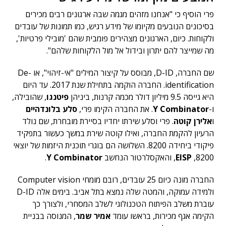
פרי הוסיף כי "אנחנו מזהים מגמה שבה ארגונים רבים מכירים
בסיכונים הנובעים מקיומו של מידע רגיש, כמו תמונות של עובדים
ולקוחות. כיום, הארגונים מצהירים פומבית שהם 'מובילי פרטיות',
מה שמייצר להם יתרון ובידול אל מול הלקוחות שלהם".
שם החברה, D-ID, מבוסס על קיצור המילים "אי-זיהוי", או De-
identification. החברה הוקמה בתחילת שנת 2017. עד היום
היא גייסה 9.5 מיליון דולר מכמה קרנות, ביניהן
פיטנגו
, שהובילה,
ו-
Y Combinator
. את החברה הקימו פרי,
סלע בלונדהיים
ו
אלירן קוטה
. פרי וסלע שירתו יחדיו בסיירת מובחרת, שם נולד
הרעיון להקמת החברה, ואילו קוטה שירת במשך כעשור בתפקיד
פיקודי ביחידה 8200. השלושה הם בוגרי תוכנית היזמות של יוצאי
8200,
EISP
, והאקסלרטור הנחשב
Y Combinator
.
החברה מונה כיום 25 עובדים, רובם מומחי Computer vision
ולמידה עמוקה, והמטה שלה נמצא בתל אביב. בימים אלה D-ID
עוברת משלב הפיתוח הטכנולוגי לשלב המסחרי, ולצורך כך
הקימה אגף מכירות, בראשו עומד
אמיר שמר
, המנוסה בבניית