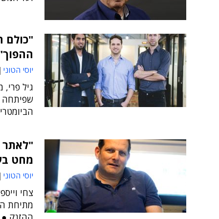
"כולם הו
ההפוך"
יוסי הטוני
שפיתחה ה
הביומטרי
"לאתר ה
מחט בע
יוסי הטוני
מתיחת הפ
ההזנק ● "