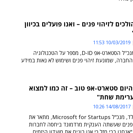
לכים לזיהוי פנים – ואנו פועלים בכיוון
10/03/2019 11:53
גיל פרי, מנכ''ל הסטארט-אפ D-ID, מספר על הטכנולוגיה
חברה, שמונעת זיהוי פנים ושימוש לא נאות במידע
יום סטארט-אפ טוב – זה כמו למצוא
רימת שחת"
14/08/2017 10:26
צחי וייספלד, מנכ"ל Microsoft for Startups, מתאר את
נים שעשתה הענקית מרדמונד ביחסה לחברות
אנחנו ברי מזל כי אנו בונים את מועדון היזמים