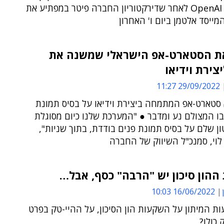
שעזב את OpenAI לאחר שדירקטוריון החברה פיטר במפתיע את
מייסד אלטמן ביום ו' האחרון
את הסטארט-אפ הישראלי שמשנה את
צירת וידיאו
29/09/2022 11:27
 הוא סטארט-אפ המתמחה ביצירת וידיאו על בסיס תמונת
ו המצולם נע ומדבר ● "המערכת שלנו כיום מסוגלת
ון שלם על בסיס תמונת פנים בודדת, בתוך שניות",
 לוי, סמנכ"ל השיווק של החברה
ההון סיכון יש "הרבה" כסף, אבל…
16/06/2022 10:03
ת המיתון על השקעות הון הסיכון, על ההיי-טק בפרט
כולו?