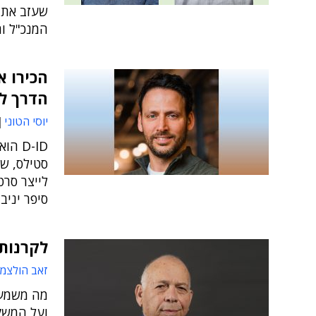
המנכ"ל וה
הכירו 
הדרך לי
יוסי הטוני
D-ID
סטילס, שב
לייצר סרט
סיפר יניב
לקרנות 
זאב הולצמן
מה משמעו
ועל המשק 