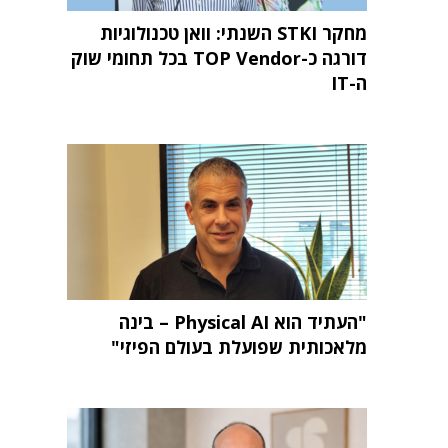
מחקר STKI השנתי: וואן טכנולוגיות
דורגה כ-TOP Vendor בכל תחומי שוק
ה-IT
"העתיד הוא Physical AI – בינה
מלאכותית שפועלת בעולם הפיזי"