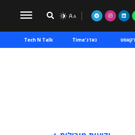
דקאסט
גאדג'Time
Tech N Talk
וכן פרסומי
תוכן פרסומי
וכן פרסומי