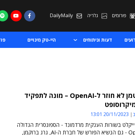
פורומים
גלריה
DailyMaily
ועים
דעות וניתוחים
היי-טק מינויים
פו
סם אלטמן לא חוזר ל-OpenAI – מונה לתפקיד
יקרוסופט
ת
ב
20/11/2023 13:01
ת
ייקלט בשורות הענקית מרדמונד - הספונסרית הגדולה
של OpenAI - גם הנשיא הפורש של חברת ה-AI, גרג ברוקמן,