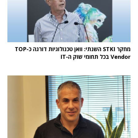
מחקר STKI השנתי: וואן טכנולוגיות דורגה כ-TOP
Vendor בכל תחומי שוק ה-IT