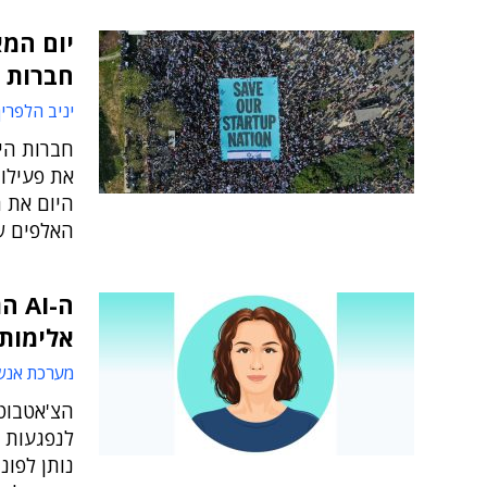
יום המא
חברות 
יניב הלפרין
חברות היי
את פעילו
היום את 
האלפים ש
ה-I
אלימות
מערכת אנש
לנפגעות 
נותן לפונ