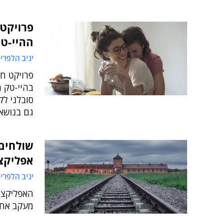
פרויקט 
ההיי-טק
יניב הלפרין
פרויקט ח
בהיי-טק 
סובלני ל
גם בנושא 
שולחים 
אפליקצ
יניב הלפרין
האפליקציה
מעקב אחר