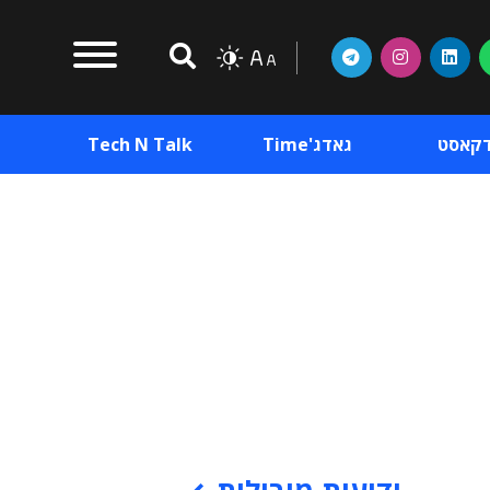
דקאסט
גאדג'Time
Tech N Talk
וכן פרסומי
תוכן פרסומי
וכן פרסומי