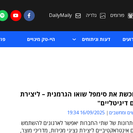
פורומים
גלריה
DailyMaily
ועים
דעות וניתוחים
היי-טק מינויים
פו
D רוכשת את סימפל שואו הגרמנית – ליצירת
 דיגיטליים"
ת
ים ומחשבים
16/09/2025 19:34
ת
תרונות של שתי החברות יאפשר לארגונים להשתמש
 אינטראקטיביים ליצירת נציגי מכירות, מדריכי מוצר,