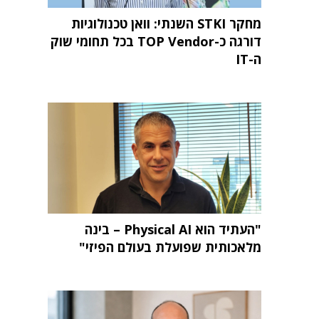
מחקר STKI השנתי: וואן טכנולוגיות
דורגה כ-TOP Vendor בכל תחומי שוק
ה-IT
"העתיד הוא Physical AI – בינה
מלאכותית שפועלת בעולם הפיזי"