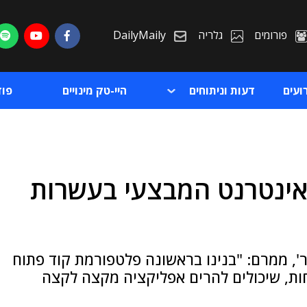
פורומים
גלריה
DailyMaily
ועים
דעות וניתוחים
היי-טק מינויים
פו
אינטרנט המבצעי בעשרות
ת
ת
', ממרם: "בנינו בראשונה פלטפורמת קוד פתוח
ות, שיכולים להרים אפליקציה מקצה לקצה