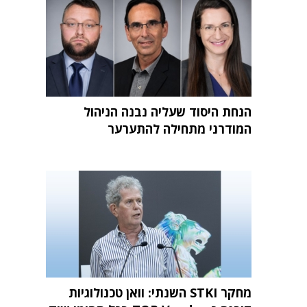
הנחת היסוד שעליה נבנה הניהול
המודרני מתחילה להתערער
מחקר STKI השנתי: וואן טכנולוגיות