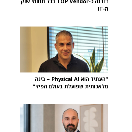
דורגה כ-TOP Vendor בכל תחומי שוק
ה-IT
"העתיד הוא Physical AI – בינה
מלאכותית שפועלת בעולם הפיזי"