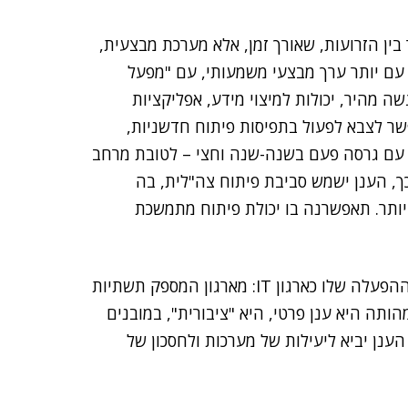
בין הזרועות, שאורך זמן, אלא מערכת מבצעית,
, עם יותר ערך מבצעי משמעותי, עם "מפעל
 מהיר, יכולות למיצוי מידע, אפליקציות
שר לצבא לפעול בתפיסות פיתוח חדשניות,
נקיות, עם גרסה פעם בשנה-שנה וחצי – לטובת מרחב
ך, הענן ישמש סביבת פיתוח צה"לית, בה
ל יותר. תאפשרנה בו יכולת פיתוח מתמשכת
בהקמת הענן, עבר אגף התקשוב שינוי דרמטי בתפיסת ההפעלה שלו כארגון IT: מארגון המספק תשתיות
תית הצה"לית, שבמהותה היא ענן פרטי, היא "ציבורית", במובנים
 הענן יביא ליעילות של מערכות ולחסכון של