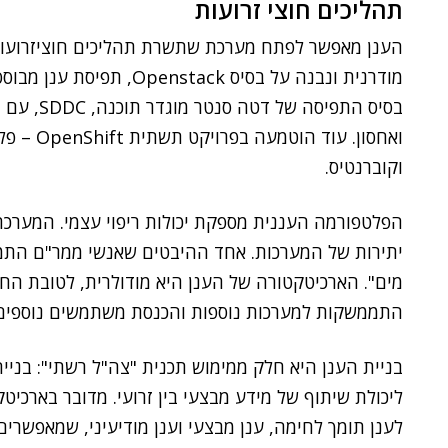
תהליכים חוצי זרועות
הענן מאפשר לפתח מערכת שתשרת תהליכים חוציזרועות.
מודרנית ונבנה על בסיס tack
בסיס התפי
ואחסון. ע
וקוברנטיס.
הפלטפורמה העננית מספקת יכולות ריפוי עצמי. המערכ
יתירות של המערכות. אחד ההיבטים שאנשי ממר"ם התמקד
מים". הארכיטקטורה של הענן היא מודולרית, לטובת החל
התממשקות למערכות נוספות והכנסת משתמשים נוספים
בניית הענן היא חלק ממימוש תכנית "צה"ל רשתי": בני
ליכולת שיתוף של מידע מבצעי בין זרועי. מדובר בארכי
לענן תומך לחימה, ענן מבצעי וענן מודיעיני, שמאפשרים 