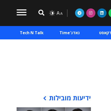
דקאסט
גאדג'Time
Tech N Talk
וכן פרסומי
תוכן פרסומי
וכן פרסומי
ידיעות מובילות