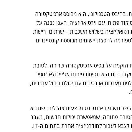
 בהיבט הטכנולוגי, הוא מבוסס ארכיטקטורה
Opens, תפיסת ענן מבוסס קוד פתוח, עם וירטואליזציה. הענן נבנה על
סה של דטה סנטר מוגדר תוכנה, SDDC, עם וירטואליזציה בשלוש השכבות – שרתים, רישות
וד הוטמעה בפרויקט תשתית OpenShift – פלטפורמה להפצת יישומים מבוססת קונטיינרים
ת הוקמה על בסיס ארכיטקטורה שרידה, לטובת
ו בהם הוא תפיסת פיתוח אג'ייל ולא "מפל
פת מערכות או רכיבים עם יכולת גידול עתידית,
.
יה של תשתית אינטרנט מבצעית צה"לית, שתביא
טקטורה פתוחה, שמאפשרת יכולות חדשות, מעבר
לצבא לעבור למודרניזציה אחרת בתחום ה-IT.