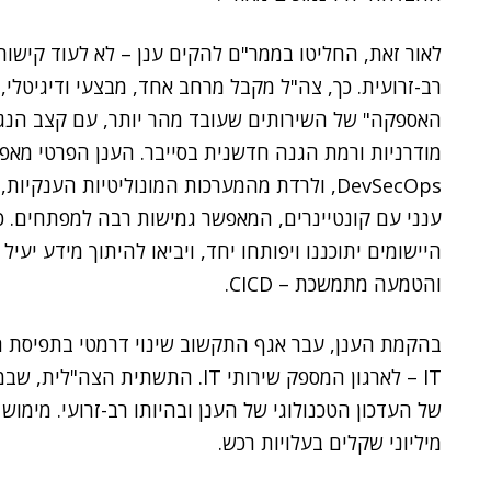
לאור זאת, החליטו בממר"ם להקים ענן – לא לעוד קישור 
רב-זרועית. כך, צה"ל מקבל מרחב אחד, מבצעי ודיגיטלי
האספקה" של השירותים שעובד מהר יותר, עם קצב הנגשה
מודרניות ורמת הגנה חדשנית בסייבר. הענן הפרטי מאפ
DevSecOps, ולרדת מהמערכות המונוליטיות הע
ענני עם קונטיינרים, המאפשר גמישות רבה למפתחים. כ
היישומים יתוכננו ויפותחו יחד, ויביאו להיתוך מידע יעי
והטמעה מתמשכת – CICD.
IT – לארגון המספק שירותי IT. התש
של העדכון הטכנולוגי של הענן ובהיותו רב-זרועי. מימוש
מיליוני שקלים בעלויות רכש.