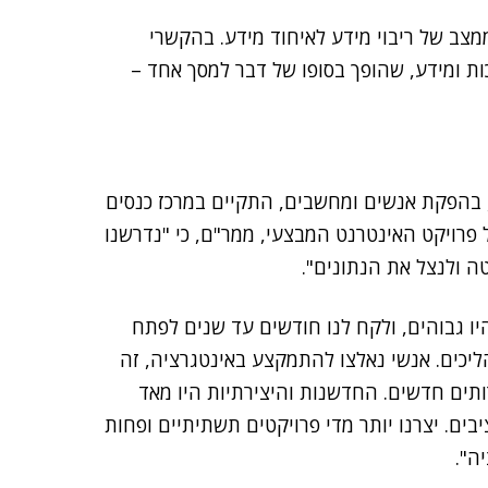
ב של ריבוי מידע לאיחוד מידע. בהקשרי
 ומידע, שהופך בסופו של דבר למסך אחד –
נס Red Hat Forum Israel 2018. הכנס, בהפקת אנשים ומחשבים, התקיים במרכז כנסים
ל פרויקט האינטרנט המבצעי, ממר"ם, כי "נדרשנו
ה ולנצל את הנתונים".
היו גבוהים, ולקח לנו חודשים עד שנים לפתח
ליכים. אנשי נאלצו להתמקצע באינטגרציה, זה
רותים חדשים. החדשנות והיצירתיות היו מאד
יבים. יצרנו יותר מדי פרויקטים תשתיתיים ופחות
ה".