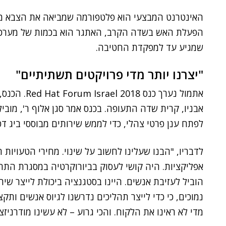
האינטרנט המבצעי הוא פלטפורמה שמביאה את הצבא ממצ
הפעלת האש בשדה הקרב, האתגר הוא בכמות של מערכות
שמגיע עד למפקדת החטיבה.
"יצרנו יותר מדי פרויקטים תשתיתיים"
אתמול נערך כ
אבניו, קרית שדה התעופה. בכנס אמר סגן אלוף ר', מובי
לפתח ענן פרטי צהלי, כדי לממש שירותים מבוססי ביג דט
לדבריו, "הבנו שעלינו לחשוב על שינוי. מחירי הטעויות 
אפליקציות. היה קושי לעסוק בביורוקרטיה במסגרת התה
הוביל לעזיבת אנשים. היינו בסטגנציה ביכולת לייצר שי
נמוכים, כי כדי לייצר תהליכים נדרשנו לגיוס אנשים ותקצ
מדי לא ראינו את הלקוח. והכי גרוע – לא עשינו מודרניזצי