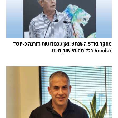
מחקר STKI השנתי: וואן טכנולוגיות דורגה כ-TOP
Vendor בכל תחומי שוק ה-IT