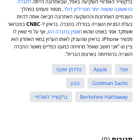
ברקשייר האת'וויי השקיעה באפל, שבאחרונה הייתה
לחברה
הראשונה ששווה יותר מטריליון דולר
, מספר פעמים במהלך
השנתיים האחרונות וההשקעה האחרונה מביאה אותה להיות
בעלת המניות השנייה בגודלה בחברה. בראיון ל-
CNBC
בפברואר
אשתקד אמר באפט שהוא
מאמין בחברה הזו
, אף על פי שאין לו
מכשיר iPhone. בראיון שהעניק לאותו הערוץ במאי האחרון הוא
ציין ש-"אני חושב שאפל מרוויחה כמעט כפליים מאשר החברה
השנייה ברווחיותה בארצות הברית".
אפל
Apple
גולדמן זאקס
Goldman Sachs
טבע
Berkshire Hathaway
ברקשייר האת'וויי
תגובות
(0)