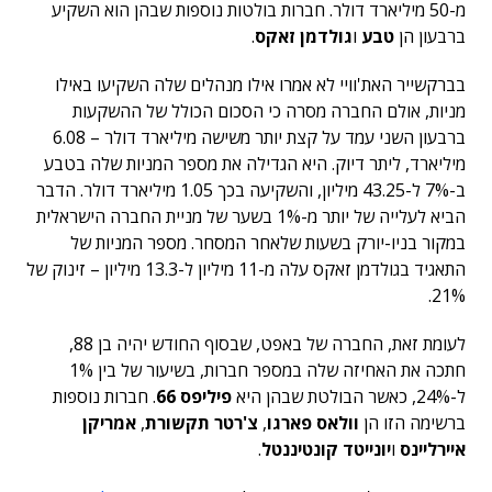
מ-50 מיליארד דולר. חברות בולטות נוספות שבהן הוא השקיע
ברבעון הן
טבע
ו
גולדמן זאקס
.
בברקשייר האת'וויי לא אמרו אילו מנהלים שלה השקיעו באילו
מניות, אולם החברה מסרה כי הסכום הכולל של ההשקעות
ברבעון השני עמד על קצת יותר משישה מיליארד דולר – 6.08
מיליארד, ליתר דיוק. היא הגדילה את מספר המניות שלה בטבע
ב-7% ל-43.25 מיליון, והשקיעה בכך 1.05 מיליארד דולר. הדבר
הביא לעלייה של יותר מ-1% בשער של מניית החברה הישראלית
במקור בניו-יורק בשעות שלאחר המסחר. מספר המניות של
התאגיד בגולדמן זאקס עלה מ-11 מיליון ל-13.3 מיליון – זינוק של
21%.
לעומת זאת, החברה של באפט, שבסוף החודש יהיה בן 88,
חתכה את האחיזה שלה במספר חברות, בשיעור של בין 1%
ל-24%, כאשר הבולטת שבהן היא
פיליפס 66
. חברות נוספות
ברשימה הזו הן
וולאס פארגו
,
צ'רטר תקשורת
,
אמריקן
איירליינס
ו
יונייטד קונטיננטל
.