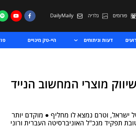
פורומים
גלריה
DailyMaily
ועים
דעות וניתוחים
היי-טק מינויים
פו
שיווק מוצרי המחשוב הנייד
ת
ת
ל ישראל, וטרם נמצא לו מחליף ● מוקדם יותר
בת תפקיד מנכ"ל האוניברסיטה העברית ורוני