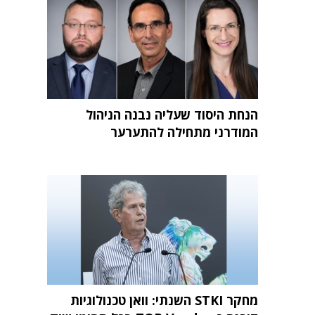
הנחת היסוד שעליה נבנה הניהול
המודרני מתחילה להתערער
מחקר STKI השנתי: וואן טכנולוגיות