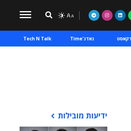
דקאסט
גאדג'Time
Tech N Talk
וכן פרסומי
תוכן פרסומי
וכן פרסומי
ידיעות מובילות