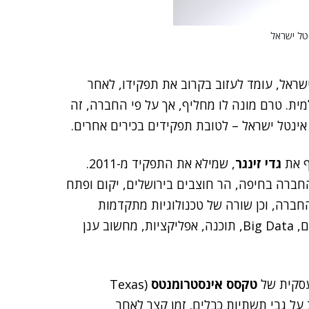
נטל ישראל
In) בישראל, עומד לעזוב בקרוב את תפקידו, לאחר
ית. טרם מונה לו מחליף, אך על פי החברה, זה
אינטל ישראל – לטובת תפקידים בכירים אחרים.
גדי זינגר
, שמילא את התפקיד מ-2011.
חברה בחיפה, הר חוצבים בירושלים, יקום ופתח
ברה, וכן שורה של טכנולוגיות מתקדמות
בתחום הקישוריות, מחשוב תפיסתי, אינטרנט של הדברים, Big Data, תוכנה, אפליקציות, מחשוב ענן
טקסס אינסטרומנטס
(Texas
 רחב על גבי תשתיות כבלים. זמן קצר לאחר