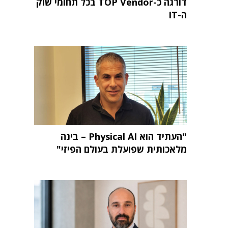
דורגה כ-TOP Vendor בכל תחומי שוק
ה-IT
"העתיד הוא Physical AI – בינה
מלאכותית שפועלת בעולם הפיזי"