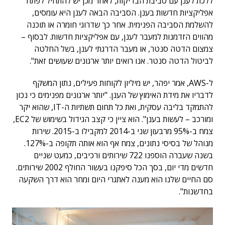
ללכת לענן עם סביבת הבדיקות, לאחר מכן יש להתחיל לפתח
אפליקציות חדשות בענן. הסביבה הבאה לענן היא עומסים,
להשלמת הסביבה הפנימית. אחר כך שדרוגי חומרה או תוכנה
מהווים הזדמנות למעבר לענן, עם אפליקציות חדשות. לבסוף –
צמצום הדטה סנטר, או מעבר הדרגתי לענן, בשל החלטה
לביטול הדטה סנטר. אנו רואים יותר ארגונים שעושים זאת".
ל-AWS, אמר יפהר, יש מיליון לקוחות פעילים, נתון המשקף
לדבריו את מידת האימוץ של הענן. "יותר ארגונים מפנימים כי נכון
להתמקד בליבה עסקית, ואת כל תחום תשתיות ה-IT, שהוא יקר
ומורכב – לעשות בענן". הוא ציין כי קצב הגידול בשימוש של EC2,
צמח ב-95% מרבעון שני ב-2014 למקבילו ב-2015. שירות
מנוהל של בסיסי נתונים, צמח אף הוא אותה תקופה ב-127%.
בשנה שעברה הוספנו 722 שירותים ורכיבים, כמעט שניים
חדשים מדי יום, בסך הכל סיפקנו בעשור החולף 2002 שירותים.
סם החיים שלנו הוא מענה לאתגרי היום ומחר הוא דרך השקעה
בחדשנות".