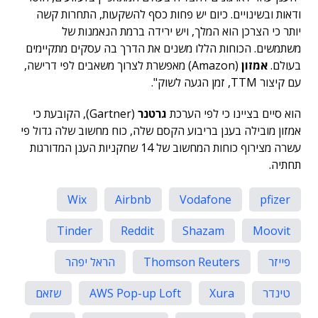
ודאות ובשינויים. כיום יש פחות כסף להשקעות, התחרות קשה
יותר כי הצרכן הוא המלך, ויש ירידה ברמת הנאמנות של
משתמשים. הכוחות הללו משנים את הדרך בה עסקים מתקיימים
בעולם.
אמזון
(Amazon) מאפשרת לצרוך משאבים לפי דרישה,
עם קיצור TTM, זמן הגעה לשוק".
הוא סיים בציינו כי לפי הערכת
גרטנר
(Gartner), הקובעת כי
אמזון מובילה בענן בריבוע הקסם שלה, כוח מחשוב שלה גדול פי
עשרה מצירוף כוחות המחשוב של 14 שחקניות הענן המדורגות
תחתיה.
Wix
Airbnb
Vodafone
pfizer
Tinder
Reddit
Shazam
Moovit
פייזר
Thomson Reuters
הראל יפהר
טינדר
Xura
AWS Pop-up Loft
שזאם