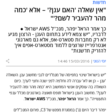
חדשות
"אין שאלה 'האם ענן?' – אלא 'כמה
מהר להעביר לשם?'"
כך אמר הראל יפהר, מנכ''ל AWS ישראל ●
לדבריו, "יש צמא לידע בתחום הענן - הרצון מגיע
לא רק מחברות סטארט-אפ, אלא גם מארגוני
אנטרפרייז שרוצים ללמוד מסטארט-אפים איך
להזריק חדשנות"
יוסי הטוני
15/03/2016 14:46
"יש בישראל שינוי בתפיסה של מנמ"רים לגבי מחשוב ענן. השאלה
'ענן – כן או לא' עברה לה וחלפה לפני שנה וחצי לערך. כיום
השאלה בה עוסקים אנשי המחשוב היא 'כמה מהר ומה להעביר
לענן?'. מחשוב הענן בישראל תופס תאוצה בארגונים מכלל ענפי
התעשייה". כך אמר
הראל יפהר
, מנכ"ל
AWS
ישראל
.
יפהר דיבר היום (ג') במסגרת מפגש של C3, פורום המנכ"לים