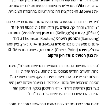
החברתית, לוח המודעות המקוון
Reddit
. בארץ, ציין יפהר בין
השאר את
Wix
הישראלית שמפתחת פלטפורמה לבניית אתרים,
ואת
Moovit
, האפליקציה החינמית לניווט בתחבורה הציבורית.
"מיד אחרי חברות הסטארט-אפ הגיעו ארגוני האנטרפרייז, כי הם
רצו לחדש ומהר. כך, בעולם בין הלקוחות ניתן למנות את
פייזר
(Pfizer),
קלוגס
(Kellogg's),
וודאפון
(Vodafone),
סמסונג
(Samsung) ו
תומסון רויטרס
(Thomson Reuters), לצד
ארגונים ממשלתיים כמו
נאס"א
(NASA) וה-CIA. בארץ, ציין יפהר
את
צ'ק פוינט
(Check Point),
קומברס
, ששמה החדש XURA
ואת
בנק הפועלים
ו
תדיראן טלקום
.
"סביבת המחשוב המסורתית מתאפיינת בגמישות מוגבלת", סיכם
יפהר. "העולם החדש מבוסס על פתיחות, שכירת שירותי IT
ותשלום לפי צריכה, עם גמישות ושינוי בהיקף ואופי משאבי ה-IT.
הסיבה המרכזית של ארגוני אנטרפרייז במעבר שלהם לענן היא
בשל רצון לגמישות גדולה – ולא החיסכון בכסף. החיסכון הוא
הסיבה הרביעית בסדרי העדיפויות של המנמ"רים".
"הענן עוזר לארגונים להצליח בעולם המתאפיין בזעזועים, חוסר