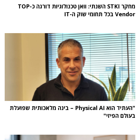
מחקר STKI השנתי: וואן טכנולוגיות דורגה כ-TOP
Vendor בכל תחומי שוק ה-IT
"העתיד הוא Physical AI – בינה מלאכותית שפועלת
בעולם הפיזי"