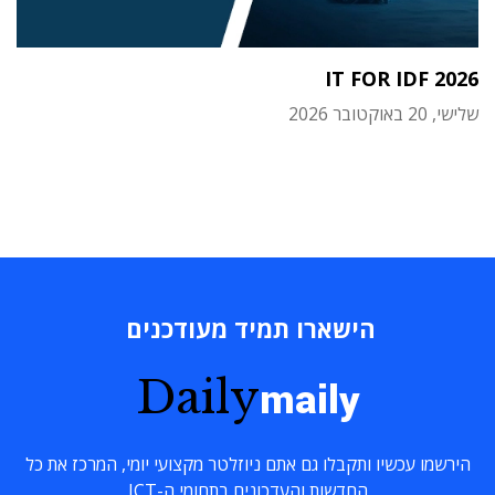
IT FOR IDF 2026
שלישי, 20 באוקטובר 2026
הישארו תמיד מעודכנים
Daily
maily
הירשמו עכשיו ותקבלו גם אתם ניוזלטר מקצועי יומי, המרכז את כל
החדשות והעדכונים בתחומי ה-ICT