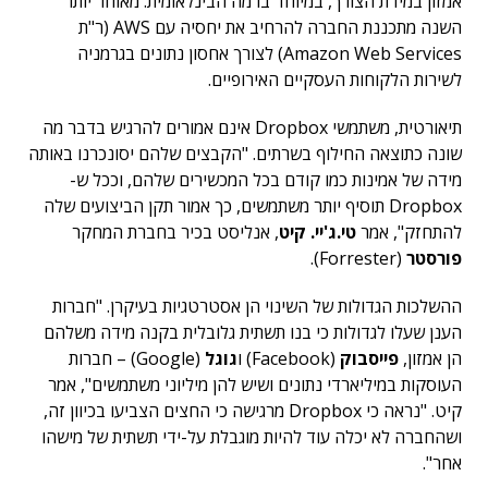
אמזון במידת הצורך, במיוחד ברמה הבינלאומית. מאוחר יותר
השנה מתכננת החברה להרחיב את יחסיה עם AWS (ר"ת
Amazon Web Services) לצורך אחסון נתונים בגרמניה
לשירות הלקוחות העסקיים האירופיים.
תיאורטית, משתמשי Dropbox אינם אמורים להרגיש בדבר מה
שונה כתוצאה החילוף בשרתים. "הקבצים שלהם יסונכרנו באותה
מידה של אמינות כמו קודם בכל המכשירים שלהם, וככל ש-
Dropbox תוסיף יותר משתמשים, כך אמור תקן הביצועים שלה
להתחזק", אמר
טי.ג'יי. קיט
, אנליסט בכיר בחברת המחקר
פורסטר
(Forrester).
ההשלכות הגדולות של השינוי הן אסטרטגיות בעיקרן. "חברות
הענן שעלו לגדולות כי בנו תשתית גלובלית בקנה מידה משלהם
הן אמזון,
פייסבוק
(Facebook) ו
גוגל
(Google) – חברות
העוסקות במיליארדי נתונים ושיש להן מיליוני משתמשים", אמר
קיט. "נראה כי Dropbox מרגישה כי החצים הצביעו בכיוון זה,
ושהחברה לא יכלה עוד להיות מוגבלת על-ידי תשתית של מישהו
אחר".