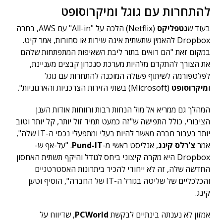
להתחרות עם גוגל ומיקרוסופט
בעוד ש
נטפליקס
(Netflix) הלכה על "All-in" עם AWS, בחרה
Dropbox להאמין שתשתית אינה שירות או סחורות, אמר קיט.
במקום זאת "הם רואים בתור ליבת השאיפות המתפתחות שלהם
את הצורך להתקדם מלהיות מערכת סנכרון קבצים מעניינת,
לפלטפורמה לשיתוף פעולה המוכנה להתחרות עם גוגל
ו
מיקרוסופט
(Microsoft) בשתי הזירות הצרכניות והארגוניות".
המהלך גם ממריא אל מול הנחות רבות ורווחות אודות הענן
הציבורי, כולל התפישה ש"זה כמעט תמיד זול יותר, קל יותר וטוב
יותר בעבור חברה מאשר להיות בעלי ומתפעלי נכסי ה-IT שלה",
אמר
צ'רלס קינג
, אנליסט ראשי מ-
Pund-IT
. "על-אף ש-
Dropbox היא מקרה קיצוני ביחס לגודל והיקף תשתית האחסון
החדשה שלה, זה לא ייחודי להכיר ביתרונות האסטרטגיים
והכלכליים של שליטה בגורל ה-IT של החברה", הוסיף וטען
קינג.
אמזון לא נענתה בינתיים לבקשת
PCWorld
, שדיווח על