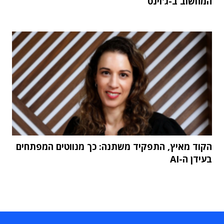
המחשוב ב-ג'וינט
הקוד מאיץ, התפקיד משתנה: כך מנווטים המפתחים
בעידן ה-AI