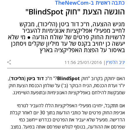
כתבה ראשית ב-TheNewCom
הוגשה הצעת "חוק BlindSpot"
מגיש ההצעה, ח"כ דוד ביטן (הליכוד), מבקש
לחייב מפעילי אפליקציות אנונימיות להעביר
לרשויות החוק פרטים של שולח הודעה ● מי שלא
יעשה כן יחויב בקנס של עד מיליון שקלים ויסתכן
באיסור על הפצת האפליקציה בארץ
יניב הלפרין
25/01/2016 11:56
האם יחוקק בקרוב "חוק
BlindSpot
?" ח"כ
דוד ביטן
(
הליכוד
),
יו"ר ועדת הכנסת, הניח הבוקר (ב') על שולחן הכנסת הצעת חוק
שמבקשת להילחם באפליקציות האנונימיות ובתופעת השיימינג.
אם תתקבל, יחויבו מפעילי האפליקציות הללו להעביר לגורמי
אכיפת החוק פרטים של כותבי הודעות בתוך 30 יום לאחר קבלת
הדרישה. מפעיל שלא יעביר את הפרטים כנדרש ייחשב כמי
שפרסם את ההודעה, בנוסף לגולש שפרסם אותה בפועל. במצב