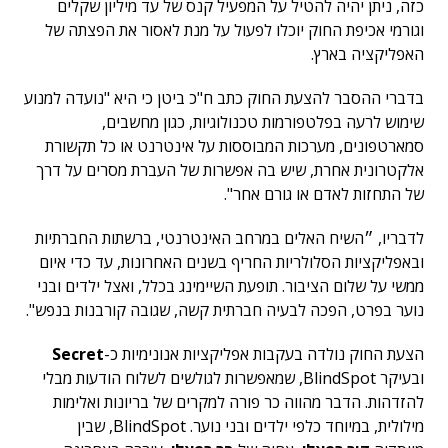
כזה, ניתן יהיה להטיל על המפעיל קנס של עד מיליון שקלים
וגורמי אכיפת החוק יוכלו לפעול על מנת לאסור את הפצתה של
האפליקציה בארץ.
בדברי ההסבר להצעת החוק כתב ח"כ ביטן כי היא "נועדה למנוע
שימוש לרעה בפלטפורמות טכנולוגיות, כגון מחשבים,
סמארטפונים, מערכות המבוססות על אינטרנט או כל תקשורת
אלקטרונית אחרת, שיש בה אפשרות של העברת מסרים על דרך
של התחזות לאדם או גורם אחר".
לדבריו, ״השיח האלים במרחב האינטרנטי, ברשתות החברתיות
ובאפליקציות הסלולריות החריף בשנים האחרונות, עד כדי איום
ממשי על שלום הציבור. תופעת השיימינג בכלל, ואצל ילדים ובני
נוער בפרט, הפכה לבעיה חברתית קשה, שגובה קורבנות בנפש".
הצעת החוק נולדה בעקבות אפליקציות אנונימיות כ-
Secret
ובעיקר BlindSpot, שמאפשרות לגולשים לשלוח הודעות מבלי
להזדהות. הדבר מהווה כר פורה למקרים של בריונות ואלימות
מילולית, במיוחד כלפי ילדים ובני נוער. BlindSpot, שבין