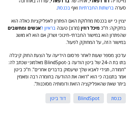
מייסדיה
דור רפאלי
, אחיה של
בר רפאלי
, עוררה באחרונה
סערה
ברשתות החברתיות
ואף
בכנסת
.
יצוין כי יש בכנסת מחלוקת האם הפתרון לאפליקציות כאלה הוא
בחקיקה: ח"כ
מיכל רוזין
(מרצ) טענה
בראיון ל
אנשים ומחשבים
שהפתרון הוא במישור החברתי-חינוכי ושרק אם הוא לא מושג
במישור הזה, על המחוקק לפעול.
עדכון: מספר שעות לאחר פרסום הידיעה על הצעת החוק קיבלה
בתו בת ה-24 של ביטן הודעה ב-BlindSpot מאלמוני שכתב לה:
"חמודה, תגידי לאבא שלך שיעסוק בדברים אחרים". ח"כ ביטן
אמר בתגובה כי הוא "רואה את ההודעה בחומרה רבה ומאמין
ביתר שאת שהאפליקציה הזאת ודומותיה מסוכנות".
כנסת
BlindSpot
דוד ביטן