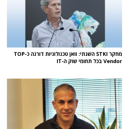
מחקר STKI השנתי: וואן טכנולוגיות דורגה כ-TOP
Vendor בכל תחומי שוק ה-IT