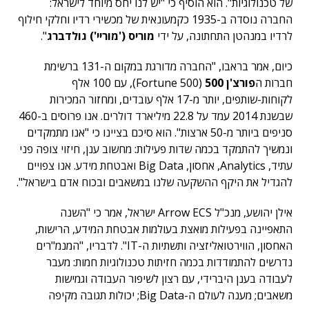
של טכנולוגיות". הוא הוסיף כי "יש לנו יחס מיוחד לישראל:
החברה נוסדה ב-1935 כקמעונאית של מכשירי רדיו וחלקי חילוף
לרדיו במנהטן התחתונה, על ידי
מוריס ('מוריי') גולדברג
".
כיום, אמר בראבו, "החברה מדורגת במקום ה-131 ברשימת
חברות ה
פורצ'ן 500
(Fortune 500), עם 100 אלף
לקוחות-שותפים, יותר מ-17 אלף עובדים, ומחזור המכירות
שבשנת 2014 עמד על 22.8 מיליארד דולרים. אנו פרוסים ב-460
סניפים ביותר מ-50 ארצות". הוא סיכם בציינו כי "אנו מתמקדים
ונמשיך להתמקד בכמה שדות פעילות: מחשוב ענן, חיזוי צופה פני
עתיד, Analytics, אחסון, Big Data ואבטחת מידע. אנו צפויים
להגדיל את היקף ההשקעה שלנו במשאבים ובכוח אדם בישראל".
אילן יהושע, מנכ"ל Arrow ECS ישראל, אמר כי "השנה
התאפיינה בפעילות מואצת בעולמות אבטחת המידע, הרישות,
האחסון, הווירטואליזציה ותשתיות ה-IT". לדבריו, "המנמ"רים
נדרשים להתמודדות בכמה חזיתות טכנולוגיות חמות: מעבר
לעבודה בענן היברידי, עם רצון לשיפור העבודה וגמישות
משאבים; מענה לעולם ה-Big Data; יכולות תגובה מקיפה