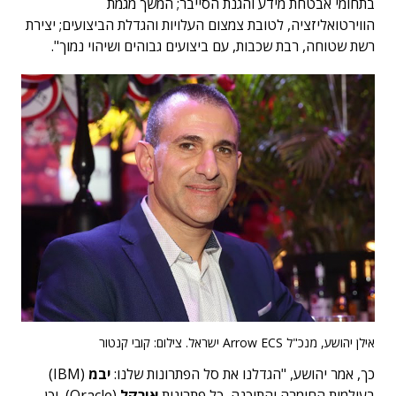
בתחומי אבטחת מידע והגנת הסייבר; המשך מגמת
הווירטואליזציה, לטובת צמצום העלויות והגדלת הביצועים; יצירת
רשת שטוחה, רבת שכבות, עם ביצועים גבוהים ושיהוי נמוך".
אילן יהושע, מנכ"ל Arrow ECS ישראל. צילום: קובי קנטור
כך, אמר יהושע, "הגדלנו את סל הפתרונות שלנו:
יבמ
(IBM)
בעולמות החומרה והתוכנה, כל פתרונות
אורקל
(Oracle), וכן