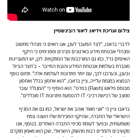
צילום ועריכת וידיאו: ליאור רובינשטיין
לדברי בראבו, "לצד המעבר לענן, אנו רואים כי מנהלי מחשוב
ומנהלי אבטחת מידע בארגונים מבינים ומפנימים כי היקף
האיומים גדל, כמו גם המורכבות של המתקפות. לכן, יש התעניינות
מוגברת בעולמות אבטחת המידע והגנת הסייבר – ב'חצר הבית'
ובענן, ונערכנו לכך, עם יותר פתרונות לעולמות אלה". תחום נוסף
הנמצא במגמת עלייה, ציין בראבו, "הוא אחסון בכלל ואחסון
מבוסס פלאש (Flash) בפרט". הוא הוסיף כי "המנמ"ר עובר
ממצב של רכישת רכיבי IT להטמעת פתרונות IT מוכללים".
בראבו ציין כי "אני מאוד אוהב את ישראל, כמו גם את הסניף
הישראלי של החברה, שהיקף המכירות שלו השנה צמח
משמעותית, ובפער לעומת סניפי החברה האחרים. בנוסף, אנו
מקשיבים ולומדים רבות מהשוק הישראלי, שכן הוא מאמץ מוקדם