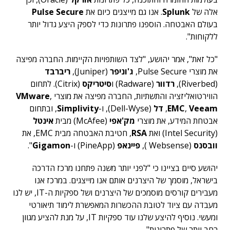
אלה של
Splunk
. אנו גם מייצגים כיום את
Pulse Secure
בעולם האבטחה. הוספנו פתרונות כדי לספק היצע גדול יותר
ללקוחות".
"כל זאת", אמר יהושע, "לצד השותפויות הקיימות. החברה מפיצה
את מוצרי Pulse Secure,
ג'וניפר
(Juniper),
ריברבד
(Riverbed),
רדוור
(Radware) ו
סיטריקס
(Citrix). לתחום
הווירטואליזציה והתשתיות, החברה מפיצה את מוצרי
,
VMware
Veeam
,
EMC
,
דל
(Dell-Wyse), ו-
Simplivity
, ובתחום
אבטחת המידע, את מוצרי
מק'אפי
(McAfee) מבית
אינטל
(Intel Security) ואת
RSA
, חטיבת האבטחה מבית EMC, את
וובסנס
(Websense ),
פיינאפ
(PineApp) ו-
Gigamon
".
יהושע סיים בציינו כי "לפני יותר משנה פתחנו מרכז הדרכה
בישראל, מוסמך של היצרנים אותם אנו מייצגים. במרכז אנו
מעבירים קורסים מוסמכים של היצרנים ושל ספקיות ה-IT, יש לנו
מעבדה עם ציוד לטובת ההכשרות המאפשרת לימוד תיאורטי
ומעשי. נוסיף להיצע שלנו עוד ספקיות IT, על מנת להציע מגוון
רחב יותר של פתרונות".