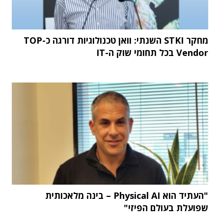
מחקר STKI השנתי: וואן טכנולוגיות דורגה כ-TOP
Vendor בכל תחומי שוק ה-IT
"העתיד הוא Physical AI – בינה מלאכותית
שפועלת בעולם הפיזי"