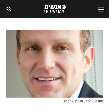
מארק זגורסקי, מנכ"ל אקסליט