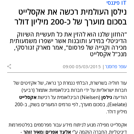
IT פיננסי
נילסן העולמית רכשה את אקסלייט
בסכום מוערך של כ-200 מיליון דולר
"החזון שלנו הוא להזין את כל תעשיית השיווק
הדיגיטלי במידע ותובנות אשר ישפרו משמעותית
מכירה וקנייה של פרסום", אמר מארק זגורסקי,
מנכ"ל אקסלייט
עופר פרוסנר
05/03/2015 09:00
עוד חוליה בשרשרת, הבלתי נגמרת כך נראה, של אקזיטים של
חברות ישראליות על ידי חברות בינלאומיות: אתמול (רביעי)
הודיעה
נילסן
(Nielsen) הבינלאומית על רכישת
אקסלייט
(Exelate), בסכום מוערך, לפי גורמים המעורים בשוק, ב-200
מיליון דולר.
אקסלייט מפילה מנוע לניתוח מידע עבור מפרסמים בפלטפורמות
דיגיטליות. החברה הוקמה ע"י
אלעד אפרים
ו
מאיר זוהר
-