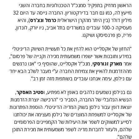
הראשון מחזיק בתפקיד סמנכ"ל הטכנולוגיות בחברה והשני
מייעץ לה, כמו גם חבר בדירקטוריון. החברה גייסה עד היום 32
מיליון דולר (בין היתר מהקרן הישראלית
כרמל ונצ'רס
), והיא
מעסיקה כ-100 עובדים במשרדים בתל אביב, ניו יורק, לונדון,
פריז, סן פרנסיסקו ושיקגו.
"החזון של אקסלייט הוא להזין את כל תעשיית השיווק הדיגיטלי
במידע ותובנות אשר ישפרו משמעותית מכירה וקנייה של פרסום",
אמר
מארק זגורסקי
, מנכ"ל אקסלייט, שהוסיף כי "אנו נרגשים
מההזדמנות להאיץ את צמיחת החברה ע"י מעבר לשלב הבא יחד
עם נילסן, עימה אנחנו עובדים בשותפות מזה זמן רב".
גם בנילסן נשמעים נלהבים באופן לא מפתיע, ו
סטיב האסקר
,
הנשיא הגלובלי של החברה, הסביר כי "הרכישה יוצרת הזדמנות
יוצאת דופן עבור נילסן בשוק המדיה הדיגיטלי. הוספת הפתרונות
של אקסלייט למשפחת המוצרים של נילסן מעצימה את יכולתנו
לסייע למשווקים לשפר את היעילות של הקמפיינים הפרסומיים
שלהם, ולעזור לחברות מדיה לשפר משמעותית את מכירת התוכן
שלהם".