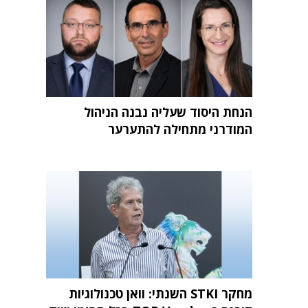
הנחת היסוד שעליה נבנה הניהול
המודרני מתחילה להתערער
מחקר STKI השנתי: וואן טכנולוגיות