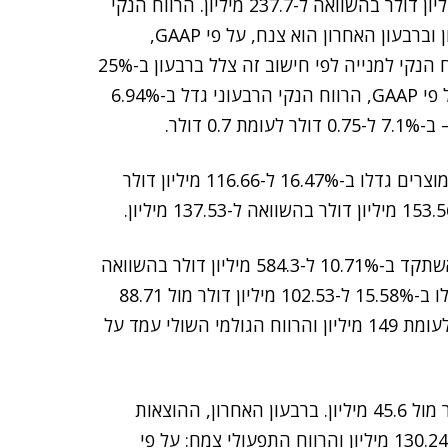
וברבעון האחרון של השנה הן גדלו ב-13.7% ל-270.2 מיליון דולר בהשוואה ל-237.7 מיליון. הרווח הנקי
השנתי פחת ב-18.6% ל-55.3 מיליון דולר מול 67.9 מיליון וברבעון האחרון הוא צנח, על פי GAAP,
ב-24.63% ל-24.2 מיליון דולר לעומת 32.13 מיליון. הרווח הנקי למנייה לפי חישוב זה צלל ברבעון ב-25%
ל-0.39 דולר בהשוואה ל-0.52 דולר. לעומת זאת, שלא על פי GAAP, הרווח הנקי הרבעוני גדל ב-6.94%
חלוקת ההכנסות הרבעוניות לסעיפים מראה שמכירות המוצרים גדלו ב-16.47% ל-116.66 מיליון דולר
עוד עולה מהתוצאות כי הרווח הגולמי של החברה גדל אשתקד ב-10.71% ל-584.3 מיליון דולר בהשוואה
ל-527.79 מיליון. בחישוב רבעוני, ההוצאות הגולמיות גדלו ב-15.58% ל-102.53 מיליון דולר מול 88.71
מיליון, הרווח הגולמי – ב-12.56%, ל-167.7 מיליון דולר לעומת 149 מיליון והרווח הגולמי השולי עמד על
הרווח התפעולי השנתי צנח ב-74.8% ל-79.8 מיליון דולר מול 45.6 מיליון. ברבעון האחרון, ההוצאות
התפעוליות גדלו ב-8.77% ל-141.66 מיליון דולר לעומת 130.24 מיליון והרווח התפעולי צמח: על פי