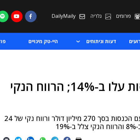
פורומים
גלריה
DailyMaily
ועים
דעות וניתוחים
היי-טק מינויים
פו
רבעון מעורב לנייס: ההכנסות עלו ב-14%; הרווח הנקי
ת
ת
החברה סיימה את הרבעון האחרון של 2013 עם הכנסות בסך 270 מיליון דולר ורווח נקי של 24