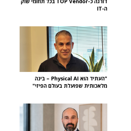
דורגה כ-TOP Vendor בכל תחומי שוק
ה-IT
"העתיד הוא Physical AI – בינה
מלאכותית שפועלת בעולם הפיזי"