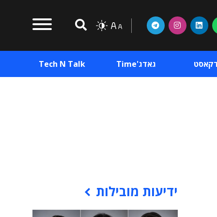
דקאסט
גאדג'Time
Tech N Talk
וכן פרסומי
תוכן פרסומי
וכן פרסומי
ידיעות מובילות