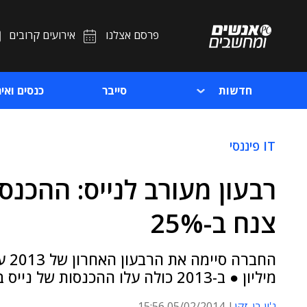
פרסם אצלנו
אירועים קרובים
חדשות
סייבר
כנסים ואיר
IT פיננסי
צנח ב-25%
מיליון ● ב-2013 כולה עלו ההכנסות של נייס ב-8% והרווח הנקי צלל ב-19%
ג'ון בן-זקן
05/02/2014 15:56