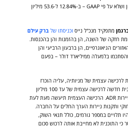
GAAP ב-38.9% ל-26 מיליון דולר בהשוואה ל-18.7 מיליון ושלא על פי GAAP – ב-12.84% ל-53.6 מיליון
ברגמן
מתפקיד מנכ"ל נייס
וכניסתו של
ברק עילם
ומת חזקה של השנה, הן בהזמנות והן בהכנסות.
זורים הגיאוגרפיים, הן ברבעון הרביעי והן
, שהסתכמו בלמעלה ממיליארד דולר – בפעם
ת לרכישה עצמית של מניותיה, עליה הוכרז
בשלהי 2012. החברה הודיעה כי הדירקטוריון אישר תוכנית חדשה לרכישה עצמית של עד 100 מיליון
דולר של מניותיה המונפקות הסחירות – מניות רגילות וניירות ADR. הרכישה העצמית תיעשה מעת לעת
וקי ותקנות ניירות הערך החלים על החברה.
ו תלויים במספר גורמים, כולל תנאי השוק,
ר כי התוכנית לא מחייבת אותה לרכוש סכום