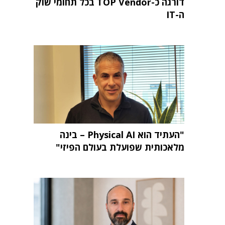
דורגה כ-TOP Vendor בכל תחומי שוק
ה-IT
"העתיד הוא Physical AI – בינה
מלאכותית שפועלת בעולם הפיזי"