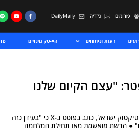
פורומים
גלריה
DailyMaily
ועים
דעות וניתוחים
היי-טק מינויים
פו
ר: "עצם הקיום שלנו
ת
ת
ברק הרשקוביץ, מנהל תחום המגזר הציבורי בטיקטוק ישראל, כתב בפוסט ב-X כי "בעידן כזה
ים" ● הרשת מואשמת מאז תחילת המלחמה