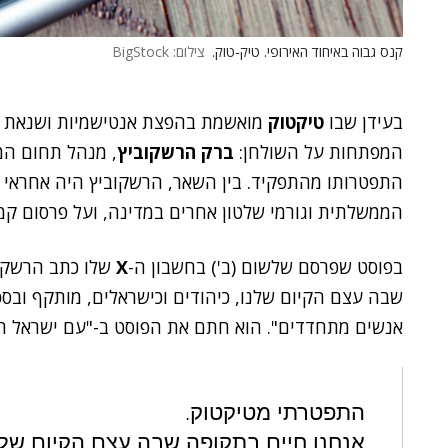
קנס גבוה באיחוד האירופי. טיק-טוק.
צילום: BigStock
בעידן שבו
טיקטוק
מואשמת בהפצת אנטישמיות ושנאת יש
המפתחות על השולחן:
ברק הרשקוביץ
, מנהל תחום המג
התפטרותו מהתפקיד. בין השאר, הרשקוביץ היה אחראי 
הממשלתית וגורמי שלטון אחרים במדינה, ועל פרסום ק
בפוסט שפרסם שלשום (ב') בחשבון ה-
X
שלו כתב הרשקוב
שבה עצם הקיום שלנו, כיהודים וכישראלים, מותקף ובסכנ
אנשים מתחדדים". הוא חתם את הפוסט ב-"עם ישראל חי
התפטרתי מטיקטוק.
אנחנו חיים בתקופה שבה עצם הקיום שלנ