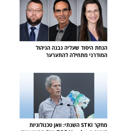
הנחת היסוד שעליה נבנה הניהול
המודרני מתחילה להתערער
מחקר STKI השנתי: וואן טכנולוגיות