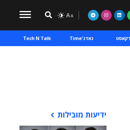
דקאסט
גאדג'Time
Tech N Talk
וכן פרסומי
תוכן פרסומי
וכן פרסומי
ידיעות מובילות