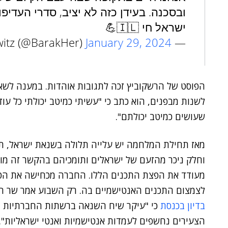
ובסכנה. בעידן כזה לא יציב, סדרי העדי
ישראל חי 🇮🇱💪
January 29, 2024
— Barak Herscowitz (@BarakHer)
הפוסט של הרשקוביץ זכה לתגובות אוהדות. במענה לשא
לשנות מבפנים, הוא כתב כי "עשיתי כמיטב יכולתי כל עו
שעושים כמיטב יכולתם".
מאז תחילת המלחמה יש עלייה תלולה בשנאת ישראל, תמ
וחלק ניכר מהזעם של ישראלים ותומכיהם בהקשר זה מופ
מעודד את הפצת התכנים הללו. החברה מכחישה את הטענ
לצמצום התכנים האנטישמיים בה. רק השבוע אמר שר ה
בדיון בכנסת
הצעירים נחשפים לעמדות אנטישמיות ואנטי ישראליות".