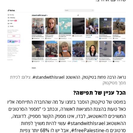
נראה הרבה פחות בטיקטוק. ההאשטג standwithIsrael#.
צילום: לכידת
מסך מטיקטוק
הכל עניין של תפישה?
בפוסט של טיקטוק הוסבר בזמנו על מה שהחברה התייחסה אליו
כאל טעות בהצגת המציאות לאשורה, ונכתב כי "מספר הסרטונים
המשויכים להאשטאג, לבדו, אינו מספק הקשר מספיק. לדוגמה,
ההאשטאג standwithIsrael# עשוי להיות משויך לפחות
סרטונים מ-freePalestine#, אבל יש לו 68% יותר צפיות