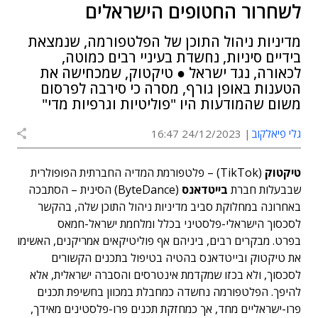
לשחרור החטופים הישראלים
מדיניות ניהול התוכן של הפלטפורמה, שנמצאת
בידיים סיניות, נחשדת בעיניי רבים כמוטה,
לכאורה, נגד ישראל ● טיקטוק, שמכחישה את
הטענות באופן גורף, מסרה כי סירבה לפרסום
משום שהמודעות היו "פוליטיות וגרפיות מדי"
גלי פיאלקוב
24/12/2023 16:47
טיקטוק
(TikTok) – פלטפורמת המדיה החברתית הפופולרית
שבבעלות חברת
בייטדאנס
(ByteDance) הסינית – הסתבכה
באחרונה במחלוקת סביב מדיניות ניהול התוכן שלה, בהקשר
לסכסוך הישראלי-פלסטיני בכלל ומלחמת ישראל-חמאס
בפרט.
מבקרים רבים, ביניהם אף פוליטיקאים אמריקנים, האשימו
את טיקטוק ובייטדאנס בהטיה בטיפול בתכנים הקשורים
לסכסוך, ולא בכזו שמקדמת אינטרסים והסברה ישראלית, אלא
להיפך.
הפלטפורמה נחשדה כמחבלת במכוון בחשיפת תכנים
פרו-ישראליים מחד, אך כמחזקת תכנים פרו-פלסטינים מאידך,