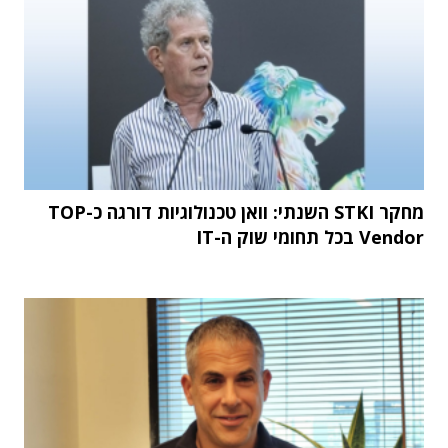
מחקר STKI השנתי: וואן טכנולוגיות דורגה כ-TOP
Vendor בכל תחומי שוק ה-IT