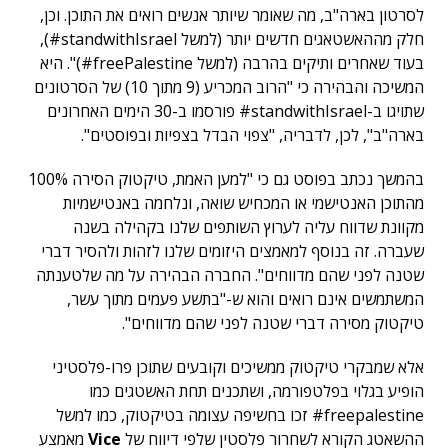
לסרטון בארה"ב, מה שאומר שיותר אנשים רואים את התוכן. וכן,
חלק מההאשטאגים חדשים יותר (למשל standwithIsrael#),
בעוד שאחרים ותיקים בהרבה (למשל freePalestine#)". היא
המשיכה והבהירה כי "הרוב המכריע (9 מתוך 10) של הסרטונים
שתויגו ב-standwithIsrael# פורסמו ב-30 הימים האחרונים
בארה"ב", לכן, לדבריה, "צפוי הבדל בצפיות ובפוסטים".
בהמשך נכתב בפוסט גם כי "למען האמת, טיקטוק הסירה 100%
מהתוכן האנטישמי או המכחיש שואה, ונלחמה באנטישמיות
מקוונת שדווח עליה לערוץ השותפים שלנו בקהילה בשנה
שעברה. זה בנוסף למאמצים היזומים שלנו לזהות ולהסיר דברי
שטנה לפני שהם מדווחים". החברה הבהירה על מה שלטענתה
המשתמשים אינם רואים והוא ש-"בתשע פעמים מתוך עשר,
טיקטוק מסירה דברי שטנה לפני שהם מדווחים".
אלא שמבקרי טיקטוק ממשיכים וקובעים שתוכן פרו-פלסטיני
הופיע בגלוי בפלטפורמה, ושתכנים תחת האשטגים כמו
freepalestine# זכו בחשיפה עצומה בטיקטוק, כמו למשל
ההשאטג הקורא לשחרור פלסטין שלפי דיווח של
Vice
מאמצע