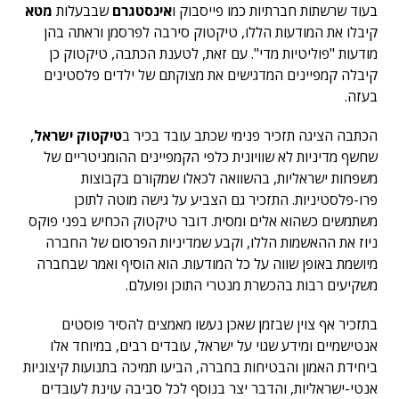
בעוד שרשתות חברתיות כמו
פייסבוק
ו
אינסטגרם
שבבעלות
מטא
קיבלו את המודעות הללו, טיקטוק סירבה לפרסמן וראתה בהן
מודעות "פוליטיות מדי". עם זאת, לטענת הכתבה, טיקטוק כן
קיבלה קמפיינים המדגישים את מצוקתם של ילדים פלסטינים
בעזה.
הכתבה הציגה תזכיר פנימי שכתב עובד בכיר ב
טיקטוק ישראל
,
שחשף מדיניות לא שוויונית כלפי הקמפיינים ההומניטריים של
משפחות ישראליות, בהשוואה לכאלו שמקורם בקבוצות
פרו-פלסטיניות. התזכיר גם הצביע על גישה מוטה לתוכן
משתמשים כשהוא אלים ומסית. דובר טיקטוק הכחיש בפני פוקס
ניוז את ההאשמות הללו, וקבע שמדיניות הפרסום של החברה
מיושמת באופן שווה על כל המודעות. הוא הוסיף ואמר שבחברה
משקיעים רבות בהכשרת מנטרי התוכן ופועלם.
בתזכיר אף צוין שבזמן שאכן נעשו מאמצים להסיר פוסטים
אנטישמיים ומידע שגוי על ישראל, עובדים רבים, במיוחד אלו
ביחידת האמון והבטיחות בחברה, הביעו תמיכה בתנועות קיצוניות
אנטי-ישראליות, והדבר יצר בנוסף לכל סביבה עוינת לעובדים