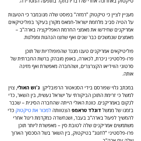
טיקטוק באחרונה אחרי שלדבריו נתקל בתופעה המטרידה.
מעניין לציין כי טיקטוק "רמזה" בפוסט שלה מנובמבר כי הטענות
על הטיה סביב מלחמת ישראל-חמאס מקורן בעיקר בפוליטיקאים
אמריקנים שחידשו את מאמצי החרמת האפליקציה בארה"ב –
מאמצים שנמשכים כבר שנים ואף שחצו הנהגות ומפלגות.
פוליטיקאים אמריקנים טענו מנגד שהפופולריות של תוכן
פרו-פלסטיני ניכרת, לכאורה, באופן מובהק ברשת החברתית של
סרטוני הווידיאו הקצרצרים, ושהחברה מאפשרת ואף מזינה
אותה.
במכתב גלוי שפורסם בידי הסנאטור הרפובליקן
ג'וש האולי
, צוין
למשל כי זרימת התוכן הביקורתי על ישראל נעשית, בין השאר, כדי
לנקום באמריקנים. כוונת האולי הייתה שהחברה הסינית – שכבר
בזמנו של ממשל
דונלד טראמפ
הצטוותה
למכור את טיקטוק
כדי
להמשיך לפעול בארה"ב בעבר, ושנחשדה כמקדמת ריגול אחרי
משתמשים אמריקנים שלה לטובת סין – מאפשרת ליותר תוכן
פרו-פלסטיני "לחגוג" בטיקטוק, בין השאר בשל הסכסוך הארוך
שלה עם ארה"ב.