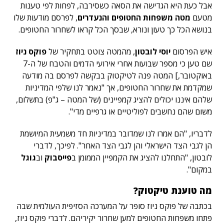
אבל כעת היא הגדישה את הסאה כשסירבה, לפחות לפי טענות
מטעם
מטה משפחות החטופים והנעדרים
, לפרסם מודעות שלו
בנושא הכל כך טעון ונורא, שבסך הכל קראו לשחרור החטופים.
איש הפרסום
יוסי לובטון
, מהמטה צוטט בתחקיר של
פוקס ניוז
שם טען כי מספר שבועות אחרי אירועי הדמים והטבח של ה-7
באוקטובר,] המטה פנה לטיקטוק בבקשה לפרסם בה מודעה
שמקדמת את שחרור החטופים, אך "נאמר לנו שלפי המדיניות
שלהם איננו יכולים להציג קמפיינים (של המטה – ג"פ) בתשלום,
משום שהם נחשבים לפוליטיים או גרפיים מדי".
לדבריו, "הם אמרו לנו שמדובר במדיניות חד משמעית המיושמת
הן לגבי הצד הישראלי והן לגבי הצד האחר". לפיכך, לדברי
לובטון, "התחלנו להציג את הקמפיין הממומן ב
פייסבוק
וב
גוגל
במקום".
מה טוענת טיקטוק?
בכתבה של
פוקס ניוז
סופר על המערכה הסזיפית העולמית שבה
פתחו משפחות החטופים למען שחרור יקיריהם. לדברי פוקס ניוז,