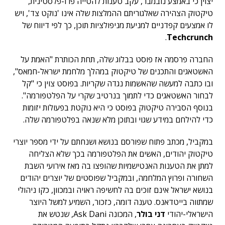
יצוין כי באמצע נובמבר, עקב טענות להטייה פרו-פלסטינית,
טיקטוק הצהירה שאלגוריתם ההמלצות שלה אינו 'נוקט צד', ויש
לו אמצעים קפדניים למניעת מניפולציות תוכן, כך לפי דיווח של
.
Techcrunch
החברה פרסמה אז פוסט בבלוג שלה, תחת הכותרת "האמת על
האשטאגים והתכנים של טיקטוק במהלך מלחמת ישראל-חמאס",
ובו כתבה למעשה שהאשמות נגדה שקריות. בפוסט צוין כי "קל
לבחור האשטאגים כדי לתמוך בנרטיב שקרי על הפלטפורמה".
בנוסף הסבירה טיקטוק בפוסט כי היא נוקטת בפעולות יזומות
כדי להילחם במידע שגוי ובתוכן מלא שנאה בפלטפורמה שלה.
במקביל, מכתב פתוח שפורסם בנושא ושנחתם על ידי מספר יוצרי
טיקטוק יהודים, האשים את הפלטפורמה בכך שלא הצליחה
למתן את הטענות האנטישמיות שהופצו בה מאז אירועי השבת
השחורה ופרוץ המלחמה, ובמקביל שפוסטים של יוצרים יהודים
בנושא ישראל אינם זוכים בה לחשיפה ראויה ובמכוון, כקו ניהולי
שמתווה בייטדאנס. טענה דומה, כזכור, השמיע למשל היוצר
הישראלי-יהודי
דני בולר
, המכונה Ask Dani, שנטש את