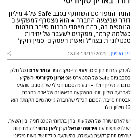
דולר באריון סקיוריטי
הזמר המפורסם השתתף בסבב Safe של 4 מיליון
דולר שביצעה החברה ● הוא מצטרף למשקיעים
הנוספים בה, בהם מייסדי חברות סייבר בולטות
כשלמה קרמר, מפקדים לשעבר של יחידות
טכנולוגיות בצה"ל ואשת העסקים יסמין לוקץ'
יניב הלפרין
19/11/2025 18:04
לא רק קרנות הון סיכון ויזמי היי-טק: הזמר
עומר אדם
נטל חלק
בסבב גיוס Safe של הסטארט-אפ
אריון סקיוריטי
והשקיע
בחברה מיליון דולר – רבע מהסכום הכללי של הסבב, שהגיע
לארבעה מיליון. זוהי ההשקעה הראשונה של אדם בחברת
אבטחת סייבר. הסכום הכללי שהחברה גייסה מיום הקמתה הוא
13 מיליון דולר.
יש לאדם שורה של השקעות, בהן בתחומי הטכנולוגיה. בין השאר,
יש לו שותפות עם
אירופה ישראל
וקרן
ליאן גרופ
להקמת חוות
שרתים תת קרקעית בעפולה, בהשקעה כוללת של מאות מיליוני