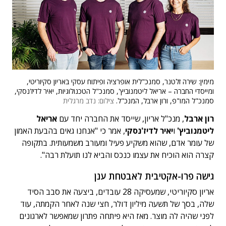
מימין: שירה זלטנר, סמנכ"לית אופרציה ופיתוח עסקי באריון סקיוריטי,
ומייסדי החברה – אריאל ליטמנוביץ', סמנכ"ל הטכנולוגיות, יאיר לדיז'נסקי,
סמנכ"ל המו"פ, ורון ארבל, המנכ"ל.
צילום: נדב מרגלית
רון ארבל
, מנכ"ל אריון, שייסד את החברה יחד עם
אריאל
ליטמנוביץ'
ו
יאיר לדיז'נסקי
, אמר כי "אנחנו גאים בהבעת האמון
של עומר אדם, שהוא משקיע פעיל ומעורב משמעותית. בתקופה
קצרה הוא הוכיח את עצמו כנכס והביא לנו תועלת רבה".
גישה פרו-אקטיבית לאבטחת ענן
אריון סקיוריטי, שמעסיקה 28 עובדים, ביצעה את סבב הסיד
שלה, בסך של תשעה מיליון דולר, חצי שנה לאחר הקמתה, עוד
לפני שהיה לה מוצר. מאז היא פיתחה פתרון שמאפשר לארגונים