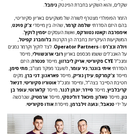
שקלים, והוא השקיע בחברת הפינטק
נימבל
.
הזמר הפופולרי מצטרף לשורה של משקיעים באריון סקיוריטי,
בהם היזם הסדרתי
שלמה קרמר
, שהיה בין מייסדי
צ'ק פוינט
,
אימפרבה
ו
קאטו נטוורקס
, ואשת העסקים
יסמין לוקץ'
.
המשקיעות העיקריות בחברה הן הקרנות
בלומברג קפיטל
,
ויולה ונצ'רס
ו-
Operator Partners
. לצד לוקץ' וקרמר נמנים
על האנג'לים ששמו מכספם באריון
רובי ארונשווילי
, מייסד
ומנכ"ל
CYE סקיוריטי
;
אריק ליברזון
, מייסד
פנטרה
; היזם
הסדרתי
איתי בוגנר
;
ניר עומר
, לשעבר מפקד מצו"ב;
מתי סימן
,
מייסד
צ'קמרקס
;
עידן נוריק
, מייסד
פאראגון
;
דני ברן
, מקים
חטיבת הסייבר בצה"ל, ומייסד ומנכ"ל
אוטוריו סקיוריטי
;
דניאל
קריבלביץ
, מייסד
סיידר
;
יונתן לנגר
, מייסד
קלארוטי
;
עופר בן
נון
, מייסד
טאלון
;
מיכאל דולינסקי
, מייסד
ארמטיק
, שנרכשה
על ידי
טנאבל
; ו
נועה זילברמן
, מייסדת
אודו סקיוריטי
.