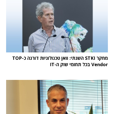
מחקר STKI השנתי: וואן טכנולוגיות דורגה כ-TOP
Vendor בכל תחומי שוק ה-IT