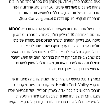
פעם במסגרת פתרון אחד, אין פתרון בית ספר והפתרונות חייבים
להיות משולבים מעולמות שונים: AI, רדיולוגיה, פתולוגיה ועוד
שורה ארוכה של תחומים, שנכללים למעשה תחת התחום
המתפתח הנקרא ביו-קונברג'נס (
Bio-Convergence)
.
כך למשל אחת החברות שקשורות לזרוע החדשנות היא
AIDOC
,
שגייסה באחרונה 110 מיליון דולר, לאחר שבסבב גיוס ראשון
גייסה 250 מיליון. הפתרונות שלה שמוטמעים בשורה של בתי
חולים בעולם, מייצרים ערך מוסף חשוב ביותר לבדיקות
רדיולוגיות, כמו למשל לבדיקות CT. הפיתוח של החברה מאפשר
למי שמבצע את הבדיקה לזהות במהלכה האם יש חשש לשבץ
מוחי לדוגמה או לסכנות אחרות, וזאת מבלי להמתין לפענוח
הרפואי שבדרך כלל אורך כמה ימים.
במהלך הכנס נחשף גם שזרוע החדשנות שותפה למיזם חדש
שנקרא Health Tech Valley, שיוקם סמוך לשטחי קמפוס
המרכז הרפואי ליד כפר אז"ר. בעמק הסיליקון של הבריאות יוכלו
לשבת חברות שפיתחו פתרונות לעולם הבריאות הדיגיטלית,
ולהציג אותם לכל אותם גורמים רלוונטים, ובכך להדק את הקשר