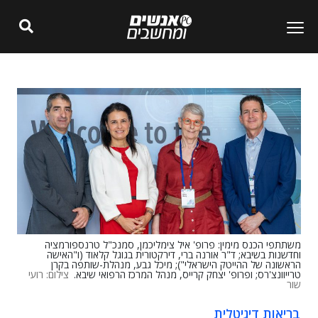
משתתפי הכנס מימין: פרופ' איל צימליכמן, סמנכ"ל טרנספורמציה
וחדשנות בשיבא; ד"ר אורנה ברי, דירקטורית בגוגל קלאוד (ו"האישה
הראשונה של ההייטק הישראלי"); מיכל גבע, מנהלת-שותפה בקרן
טרייוונצ'רס; ופרופ' יצחק קרייס, מנהל המרכז הרפואי שיבא.
צילום: רועי
שור
בריאות דיגיטלית