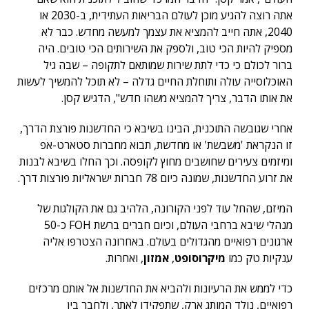
אתה רוצה להגיע מוכן לעולם הבריאות העתידית, ב-2030 או
2040, אתה חייב להמציא את עצמך למעשה מחדש. כבר לא
מספיק להיות הכי טוב, ולספק את השירותים הכי טובים. היה
ברור לכולם כי כדי לתת שירות שמותאם לתקופה – שבה גיל
האוכלוסייה עולה ותוחלת החיים גדלה – לא תוכל להמשיך לעשות
את אותו הדבר, צריך להמציא משהו חדש", הדגיש קסן.
אחרי שגובשה התוכנית, הבינו בשיבא כי החדשנות פורצת הדרך,
זו הנקראת 'משבשת' או מחדשת, תבוא מחברות סטארט-אפ
ומיזמים צעירים שחושבים מחוץ לקופסה. וכך החלו בשיבא לבנות
את זרוע החדשנות, שמונה כיום 78 חברות ישראליות פורצות דרך.
המיזם, שהחל עוד לפני הקורונה, הלהיב גם את הקולגות של
מנהלי שיבא ברחבי העולם, וכיום חברים ברשת FOH כ-50
ארגונים רפואיים מהגדולים בעולם. באחרונה הצטרפו אליה
ענקיות טק כמו
מיקרוסופט
,
אמזון
, ואחרות.
כדי לממש את הרעיונות ולהביא את החדשנות אל אותם מרכזים
רפואיים, נולד המותג ארק, שתפקידו לאתר, ולחבר בין