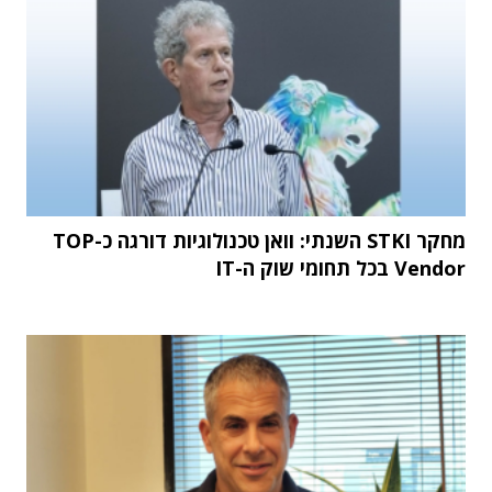
מחקר STKI השנתי: וואן טכנולוגיות דורגה כ-TOP
Vendor בכל תחומי שוק ה-IT