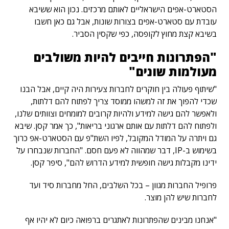
הסטארט-אפים הישראליים לאותם מרכזים. נכון הוא ששיבא
עובדת עם סטארט-אפים בצורות שונות, אבל גם כאן חשבו
בשיבא קצת מחוץ לקופסה, כפי שקסין הסביר.
"הפתרונות חייבים להיות משולבים
מעולמות שונים"
"שיתוף פעולה בין חוקרים לחברות צעירות היה קיים, אבל הבנו
שכדי להפוך את זה למשהו ממוסד צריך לפתוח להם דלתות,
ולאפשר להם גישה למידע ולהיות קרובים למומחים וצוותים שלנו,
ולפתוח להם דלתות עם אותם ארגוני בריאות", כך אמר קסן. שיבא
גם ויתרה על המודל המקובל, לפיו השת"פ עם הסטארט-אפ כרוך
בשימוש ב-IP, דבר שמהווה לא פעם חסם. "החברות שנבחרו על
ידינו מקבלות גישה חופשית למידע הדרוש להם", סיפר קסן.
פרופיל החברות מגוון – בכל השלבים, החל מחברות סיד ועד
לחברות שיש להן מוצר.
"אנחנו מבינים שהפתרונות לאתגרים ברפואה כיום לא יהיו אף