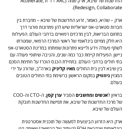
החדשנות של שיבא, ארק שמה (ARC – ר"ת Accelerate,
Redesign, Collaborate).
ארק – שהיא, כאמור, זרוע החדשנות של שיבא – מחברת בין
חברות סטארט-אפ ישראליות שיש להן פתרונות פורצי דרך
בתחום הבריאות, לבין מרכזים רפואיים ברחבי העולם. הפעילות
היא חלק ממיזם בינלאומי של ראשי המרכז הרפואי, שמטרתו
לשתף פעולה וידע ולייצא פתרונות שפותחו במדינת הסטארט-אפ
ניישן. הפעילות קיימת כבר כמה שנים, והניבה שיתופי פעולה עם
בתי חולים ברחבי העולם. בתחילת הכנס הוכרז על חתימת הסכם
בין שיבא לבין בית החולים
מאיו קליניק
בארה"ב, שדורג על ידי
המגזין
ניוזוויק
במקום הראשון ברשימת בתי החולים הטובים
בעולם.
בראיון ל
אנשים ומחשבים
הסביר
ערן קסן
, ה-CTO וה-COO
של מרכז החדשנות של שיבא, את תפישת החדשנות חובקת
העולם של שיבא.
ארק היא הזרוע הביצועית למעשה של תוכנית אסטרטגית
בינלאומית שנקראת FOH (העתיד של הרפואה) שאותה הגו