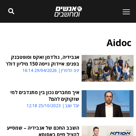
Aidoc
אנבידיה, גולדמן זאקס וסופטבנק
בפנים: איידוק גייסה 150 מיליון דולר
יניב הלפרין
29/04/2026 16:14
איך מחברים נכון בין מתנדבים למי
שזקוקים להם?
יובל שגב
25/10/2023 12:18
השבב החכם של אנבידיה – שמסייע
להציל חיים באסותא