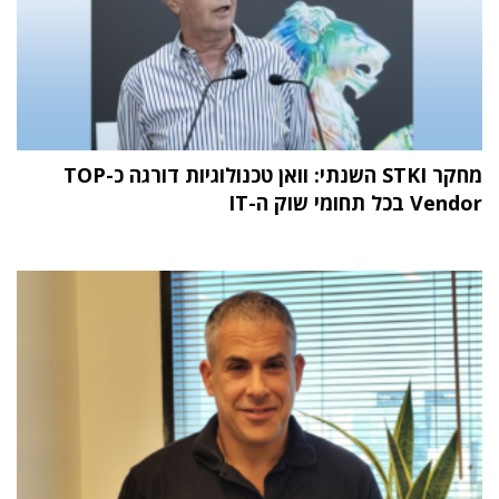
מחקר STKI השנתי: וואן טכנולוגיות דורגה כ-TOP
Vendor בכל תחומי שוק ה-IT