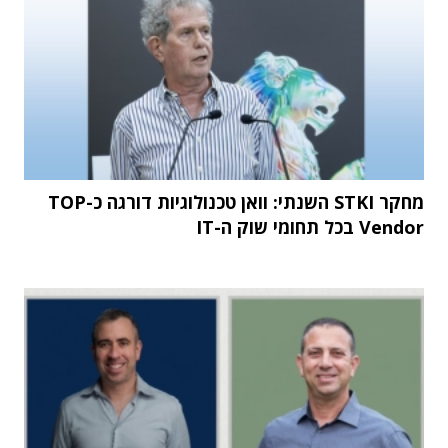
מחקר STKI השנתי: וואן טכנולוגיות דורגה כ-TOP
Vendor בכל תחומי שוק ה-IT