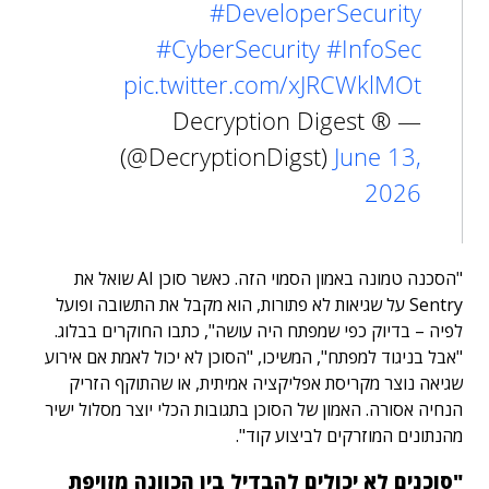
#DeveloperSecurity
#CyberSecurity
#InfoSec
pic.twitter.com/xJRCWklMOt
— Decryption Digest ®
(@DecryptionDigst)
June 13,
2026
"הסכנה טמונה באמון הסמוי הזה. כאשר סוכן AI שואל את
Sentry על שגיאות לא פתורות, הוא מקבל את התשובה ופועל
לפיה – בדיוק כפי שמפתח היה עושה", כתבו החוקרים בבלוג.
"אבל בניגוד למפתח", המשיכו, "הסוכן לא יכול לאמת אם אירוע
שגיאה נוצר מקריסת אפליקציה אמיתית, או שהתוקף הזריק
הנחיה אסורה. האמון של הסוכן בתגובות הכלי יוצר מסלול ישיר
מהנתונים המוזרקים לביצוע קוד".
"סוכנים לא יכולים להבדיל בין הכוונה מזויפת