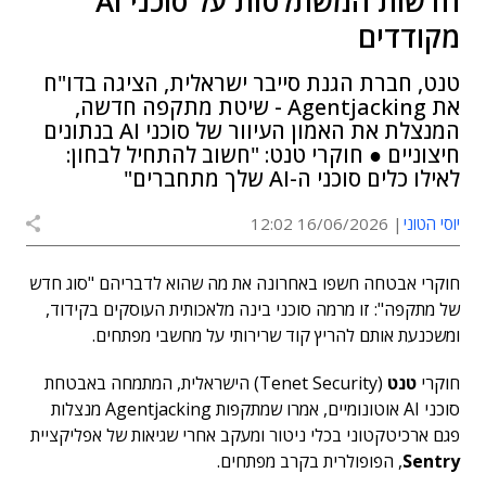
חדשות המשתלטות על סוכני AI
מקודדים
טנט, חברת הגנת סייבר ישראלית, הציגה בדו"ח
את Agentjacking - שיטת מתקפה חדשה,
המנצלת את האמון העיוור של סוכני AI בנתונים
חיצוניים ● חוקרי טנט: "חשוב להתחיל לבחון:
לאילו כלים סוכני ה-AI שלך מתחברים"
יוסי הטוני
16/06/2026 12:02
חוקרי אבטחה חשפו באחרונה את מה שהוא לדבריהם "סוג חדש
של מתקפה": זו מרמה סוכני בינה מלאכותית העוסקים בקידוד,
ומשכנעת אותם להריץ קוד שרירותי על מחשבי מפתחים.
חוקרי
טנט
(Tenet Security) הישראלית, המתמחה באבטחת
סוכני AI אוטונומיים, אמרו שמתקפות Agentjacking מנצלות
פגם ארכיטקטוני בכלי ניטור ומעקב אחרי שגיאות של אפליקציית
Sentry
, הפופולרית בקרב מפתחים.