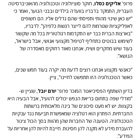
פרופ'
אליקים כסלו
, חוקר סוציולוגיה וטכנולוגיה מהאוניברסיטה
העברית, התמקד בדבריו בוועדה בילדים ובבני הנוער, ואמר כי
"יש כאן שינוי מהותי ותפיסתי שהם גדלים אליו. הם חשופים
לאפליקציות שגורמות להם לייצר רגשות כלפיהן". לדבריו,
"בארצות הברית כבר יש התקדמות רגולטורית בכל מה שקשור
לשימוש בבוטים כתחליף לטיפול מקצועי אנושי, אבל בישראל,
בעוד שיש מחקרים ושיח, אנחנו מאוד רחוקים מאסדרה של
הנושא".
"כאנשי מקצוע אנחנו רוצים לדעת מה יקרה בעוד חמש שנים,
כאשר הטכנולוגיה הזו תתפשט לחיינו", ציין.
בדיון השתתף הפסיכיאטר המוכר פרופ'
יורם יובל
, שציין ש-
"מודלי שפה בתחום בריאת הנפש יכולים להועיל, אבל הבעיה היא
בקצוות. יש לא מעט סיכונים של בינה מלאכותית ברשתות
החברתיות. הפתרון הוא רגולציה שמאפשרת תביעות נגד ענקיות
הטכנולוגיה. הטענה של החברות שהן מהוות בסך הכול צינור
להעברת מידע לא מקנה להן חסינות. חייבת להיות להן אחריות על
המידע".