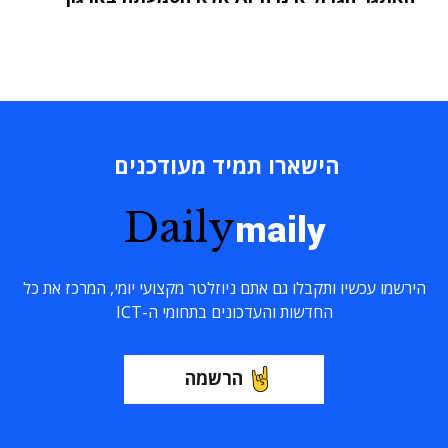
הישארו תמיד מעודכנים
Daily
maily
הירשמו עכשיו ותקבלו גם אתם ניוזלטר מקצועי יומי, המרכז את כל
החדשות והעדכונים בתחומי ה-ICT
הרשמה