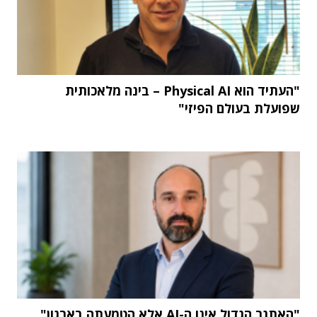
"העתיד הוא Physical AI – בינה מלאכותית
שפועלת בעולם הפיזי"
"האתגר הגדול אינו ה-AI אלא הטמעתה בארגון"