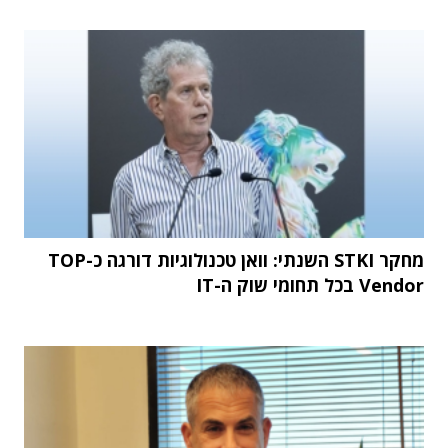
מחקר STKI השנתי: וואן טכנולוגיות דורגה כ-TOP
Vendor בכל תחומי שוק ה-IT