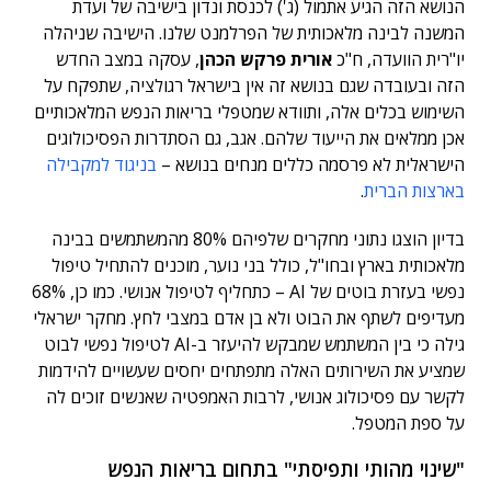
הנושא הזה הגיע אתמול (ג') לכנסת ונדון בישיבה של ועדת
המשנה לבינה מלאכותית של הפרלמנט שלנו. הישיבה שניהלה
יו"רית הוועדה, ח"כ
אורית פרקש הכהן
, עסקה במצב החדש
הזה ובעובדה שגם בנושא זה אין בישראל רגולציה, שתפקח על
השימוש בכלים אלה, ותוודא שמטפלי בריאות הנפש המלאכותיים
אכן ממלאים את הייעוד שלהם. אגב, גם הסתדרות הפסיכולוגים
הישראלית לא פרסמה כללים מנחים בנושא –
בניגוד למקבילה
בארצות הברית
.
בדיון הוצגו נתוני מחקרים שלפיהם 80% מהמשתמשים בבינה
מלאכותית בארץ ובחו"ל, כולל בני נוער, מוכנים להתחיל טיפול
נפשי בעזרת בוטים של AI – כתחליף לטיפול אנושי. כמו כן, 68%
מעדיפים לשתף את הבוט ולא בן אדם במצבי לחץ. מחקר ישראלי
גילה כי בין המשתמש שמבקש להיעזר ב-AI לטיפול נפשי לבוט
שמציע את השירותים האלה מתפתחים יחסים שעשויים להידמות
לקשר עם פסיכולוג אנושי, לרבות האמפטיה שאנשים זוכים לה
על ספת המטפל.
"שינוי מהותי ותפיסתי" בתחום בריאות הנפש