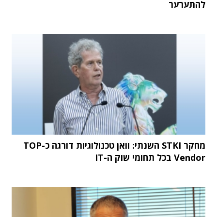
להתערער
מחקר STKI השנתי: וואן טכנולוגיות דורגה כ-TOP
Vendor בכל תחומי שוק ה-IT