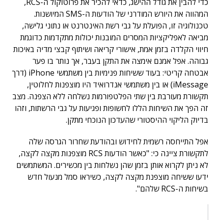
כדי להבין את גודל ההישג, כדאי להכיר את פרוטוקול ה-RCS,
המהווה את היורש המודרני של הודעות ה-SMS המיושנות.
טכנולוגיה זו, הפועלת על גבי רשת האינטרנט או נתוני גלישה,
מביאה לאפליקציות המסרים המובנות יכולות מתקדמות כדוגמת
חיווי הקלדה בזמן אמת, אישורי קריאה ושיתוף קבצי מדיה באיכות
גבוהה. אפל אמנם אימצה את התקן בעבר, אך נותר בו פער
אבטחה קריטי: בעוד ששיחות פנימיות בין משתמשי iPhone (דרך
iMessage) או בין משתמשי אנדרואיד היו מוצפנות לחלוטין,
תקשורת מעורבת בין שתי הפלטפורמות נשלחה ללא הצפנה. מצב
זה הפך את השיחות הללו לחשופות ופגיעות על גבי הרשתות, וזהו
בדיוק הליקוי ההיסטורי שהעדכון הנוכחי מתקן.
אפל התייחסה רשמית לחידוש ובהודעת שחרור הגרסה שלה
לתקשורת ציינה כי: "כאשר הודעות RCS מוצפנות מקצה לקצה,
לא ניתן לקרוא אותן בזמן שהן נשלחות בין מכשירים. המשתמשים
ידעו ששיחה מוצפנת מקצה לקצה, כשיראו סמל מנעול חדש
בשיחות ה-RCS שלהם".