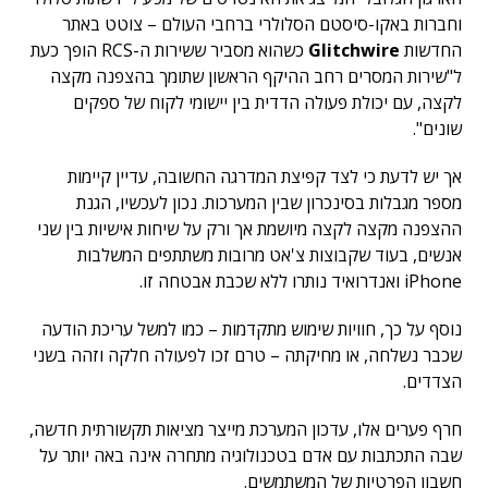
וחברות באקו-סיסטם הסלולרי ברחבי העולם – צוטט באתר
החדשות
Glitchwire
כשהוא מסביר ששירות ה-RCS הופך כעת
ל"שירות המסרים רחב ההיקף הראשון שתומך בהצפנה מקצה
לקצה, עם יכולת פעולה הדדית בין יישומי לקוח של ספקים
שונים".
אך יש לדעת כי לצד קפיצת המדרגה החשובה, עדיין קיימות
מספר מגבלות בסינכרון שבין המערכות. נכון לעכשיו, הגנת
ההצפנה מקצה לקצה מיושמת אך ורק על שיחות אישיות בין שני
אנשים, בעוד שקבוצות צ'אט מרובות משתתפים המשלבות
iPhone ואנדרואיד נותרו ללא שכבת אבטחה זו.
נוסף על כך, חוויות שימוש מתקדמות – כמו למשל עריכת הודעה
שכבר נשלחה, או מחיקתה – טרם זכו לפעולה חלקה וזהה בשני
הצדדים.
חרף פערים אלו, עדכון המערכת מייצר מציאות תקשורתית חדשה,
שבה התכתבות עם אדם בטכנולוגיה מתחרה אינה באה יותר על
חשבון הפרטיות של המשתמשים.