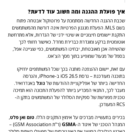
איך פועלת ההגנה ומה חשוב עוד לדעת?
שכבת ההגנה החדשה מסתמכת על פרוטוקול אבטחה פתוח
בשם MLS. הפעלת מנגנון הפרטיות אינה דורשת מהמשתמשים
התקנת יישומים חיצוניים או שינוי ידני של הגדרות, אלא מתרחשת
אוטומטית ברקע ומוגדרת כברירת מחדל. כאישור חזותי לכך
שהשיחה אכן מאובטחת, יבחינו המשתמשים, כפי שציינה אפל,
בסמל של מנעול שמופיע בתוך מסך הצ'אט.
עם זאת, יישום ההצפנה מותנה בכך שכל המשתתפים יחזיקו
בתוכנה מעודכנת – גרסת iOS 26.5 ב-iPhone, והגרסה
החדישה ביותר של אפליקציית ההודעות של
גוגל
באנדרואיד.
מעבר לכך, התנאי המכריע ביותר להפעלת התכונה הוא תמיכה
טכנית מפורשת של ספקיות הסלולר של המשתמשים בתקן ה-
RCS המעודכן.
בכירים בתעשייה מברכים על אימוץ התקנים הללו.
טום ואן פלט
,
המנהל הטכני של איגוד ה-
GSMA
(ר"ת
GSM Association) –
הארגון הגלובלי המייצג את האינטרסים של מפעילי רשתות סלולר