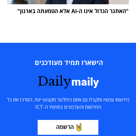
"האתגר הגדול אינו ה-AI אלא הטמעתה בארגון"
הישארו תמיד מעודכנים
Daily
maily
הירשמו עכשיו ותקבלו גם אתם ניוזלטר מקצועי יומי, המרכז את כל
החדשות והעדכונים בתחומי ה-ICT
הרשמה