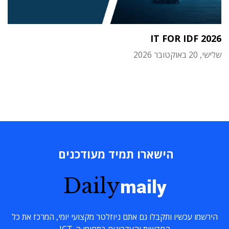
IT FOR IDF 2026
שלישי, 20 באוקטובר 2026
הישארו תמיד מעודכנים
Daily
maily
הירשמו עכשיו ותקבלו גם אתם ניוזלטר מקצועי יומי, המרכז את כל