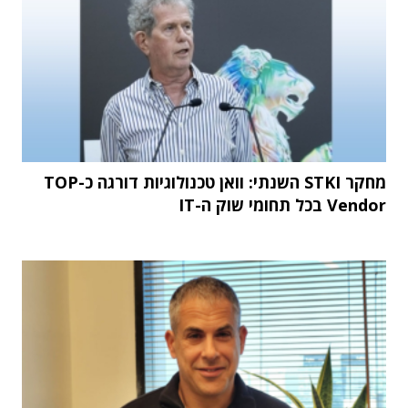
מחקר STKI השנתי: וואן טכנולוגיות דורגה כ-TOP
Vendor בכל תחומי שוק ה-IT