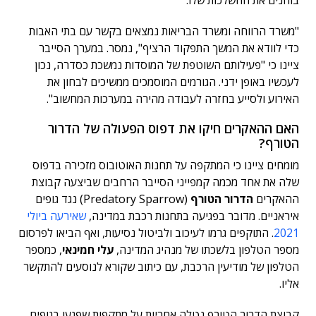
בוחנים את ההשלכות שלו.
"משרד הרווחה ומשרד הבריאות נמצאים בקשר עם בתי האבות
כדי לוודא את המשך התפקוד הרציף", נמסר. במערך הסייבר
ציינו כי "פעילותם השוטפת של המוסדות נמשכת כסדרה, נכון
לעכשיו באופן ידני. הגורמים המוסמכים ממשיכים לבחון את
האירוע ולסייע בחזרה לעבודה מהירה במערכות המחשוב".
האם ההאקרים חיקו את דפוס הפעולה של הדרור
הטורף?
מומחים ציינו כי המתקפה על תחנות האוטובוס מזכירה בדפוס
שלה את אחד מכמה קמפייני הסייבר הרחבים שביצעה קבוצת
ההאקרים
הדרור הטורף
(Predatory Sparrow) נגד גופים
איראניים. מדובר בפגיעה בתחנות רכבת במדינה,
שאירעה ביולי
2021
. התוקפים גרמו לעיכוב ולביטול נסיעות, ואף הביאו לפרסום
מספר הטלפון בלשכתו של מנהיג המדינה,
עלי חמינאי
, כמספר
הטלפון של מודיעין הרכבת, עם כיתוב שקורא לנוסעים להתקשר
אליו.
קבוצת הדרור הטורף נטלה אחריות על מתקפות שפגעו בגופים