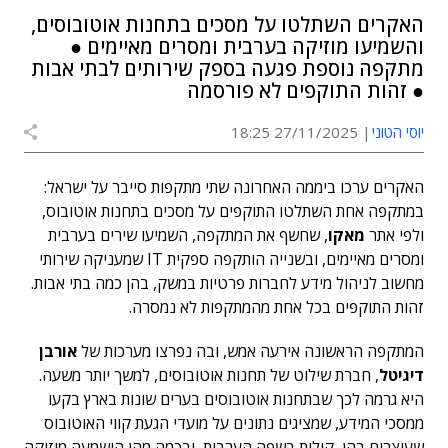
האקרים השתלטו על מסכים בתחנות אוטובוסים,
והשמיעו מוזיקה בערבית ומסרים מאיימים ●
מתקפה נוספת פגעה בספק שירותים לבתי אבות
● זהות התוקפים לא פורסמה
יוסי הטוני
27/11/2025 18:25
האקרים ערכו ביממה האחרונה שתי מתקפות סייבר על ישראל:
במתקפה אחת השתלטו התוקפים על מסכים בתחנות אוטובוס,
ולפי אתר
מאקו
, שחשף את המתקפה, השמיעו שירים בערבית
ומסרים מאיימים, ובשנייה הותקפה ספקית IT שמעניקה שירותי
מחשוב לניהול מידע לחברות פרטיות במשק, בהן כמה בתי אבות.
זהות התוקפים בכל אחת מהמתקפות לא נמסרה.
המתקפה הראשונה אירעה אמש, ובה נפרצו מערכות של
אורבן
דיגיטל
, חברת שילוט של תחנות אוטובוסים, למשך יותר משעה.
היא גרמה לכך שבתחנות אוטובוסים בערים שונות בארץ בקעו
ממסכי המידע, שמציגים נתונים על מועדי הגעת קווי האוטובוס
שעוצרים בהן, קולות בשפה הערבית, ובכמה מהן הושמעה מוזיקה