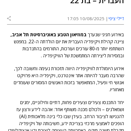
העברית – בת 22
דיילי ציפי
10/08/2025 17:05
באירוע חגיגי שנערך
במוזיאון הטבע באוניברסיטת תל אביב,
ציינה קהילת ויקיפדיה העברית את יום הולדתה ה-22. במפגש
השתתפו יותר מ-80 עורכים ועורכות, התורמים בהתנדבות
ובמסירות ליצירתה המתמשכת של הוויקיפדיה .
אירוע היומולדת לוויקיפדיה היווה תזכורת נעימה וחשובה לכך,
שהרבה מעבר להיותה אתר אינטרנט, ויקיפדיה היא פרויקט
אנושי חי ופעיל, המתאפשר בזכות האנשים המסורים שעומדים
מאחוריו.
יחד התכנסו צעירים וצעירים פחות, דתיים וחילוניים, ימנים
ושמאלנים – ולכולם מכנה משותף אחד: אהבה לידע ורצון עז
להנגישו לציבור הרחב. בעידן שבו כלי בינה מלאכותית (AI)
הופכים לאמצעי מרכזי בצריכת ידע, חשיבותה של ויקיפדיה
מקבלת משנה תוקף באחריותה העצומה ליצירת ידע אנציקלופדי