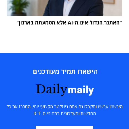
"האתגר הגדול אינו ה-AI אלא הטמעתה בארגון"
הישארו תמיד מעודכנים
Daily
maily
הירשמו עכשיו ותקבלו גם אתם ניוזלטר מקצועי יומי, המרכז את כל
החדשות והעדכונים בתחומי ה-ICT