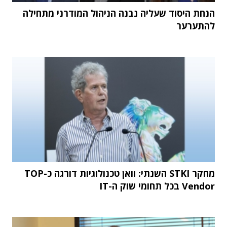
הנחת היסוד שעליה נבנה הניהול המודרני מתחילה
להתערער
מחקר STKI השנתי: וואן טכנולוגיות דורגה כ-TOP
Vendor בכל תחומי שוק ה-IT