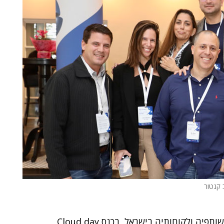
ב קנטור
אירחה באחרונה כ-100 משתתפים, נציגים של שותפיה ולקוחותיה בישראל, בכנס Cloud day