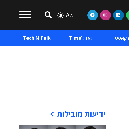
דקאסט
גאדג'Time
Tech N Talk
וכן פרסומי
תוכן פרסומי
וכן פרסומי
ידיעות מובילות