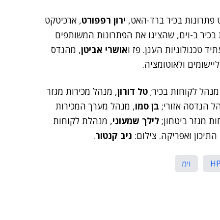
 פתרונות בכיר ברד-האט,
ירון רפפורט
, ארכיטקט
בכיר ב-וים, שהציגו את הפתרונות המשותפים
ד טכנולוגיות הענן. פז ו
אושרי אביטן
, מהנדס
יישומים ולאוטומציה.
 מנהל לקוחות בכיר;
טל דורון
, מנהל מכירות מגזר
הל הנדסה אזורי;
בן סמו
, מנהל מערך המכירות
ות מגזר ביטחון;
לילך שמעוני
, מנהלת לקוחות
 התיכון ואפריקה. צילום:
ניב קנטור
.
H
וימ