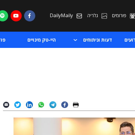
פורומים
גלריה
DailyMaily
ועים
דעות וניתוחים
היי-טק מינויים
פו
ת
ת