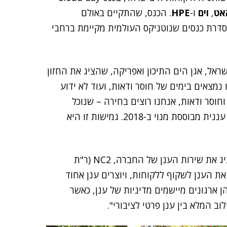
אט
,
וים
ו-
HPE
. הכנס, שהתקיים באולם
בסדרת כנסים שנוטניקס העולמית מקיימת ברחבי
שראל, אגן הים התיכון ואפריקה, שהציג את החזון
נמצאים בימים של חוסר ודאות, ועוד לא ידוע
חוסר ודאות, אנחנו רוצים בחירה – שנוכל
לעשות את מה שנרצה. נוטניקס עברה למודל של צריכה עננית מבוססת מנוי ב-2018. גמישות זו היא
, מנהל הנדסה אזורי בנוטניקס, שהציג את שירות הענן של החברה, NC2 (ר"ת
 "אנחנו הופכים את הענן לשקוף ללקוחות, ויוצרים ענן אחוד
ן ארגונים מיישמים מדיניות של ענן, כאשר
ב המלא בין ענן פרטי לציבורי".