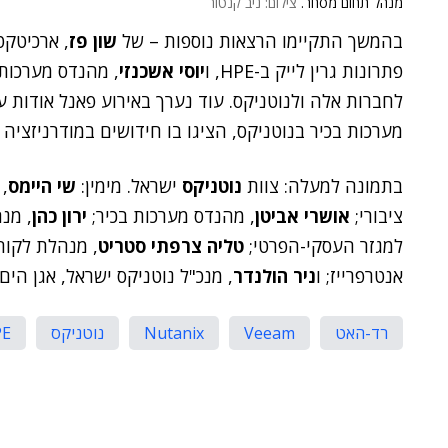
מנהל תחום מסחר.
צילום: ניב קנטור
בהמשך התקיימו הרצאות נוספות – של
שון פז
, ארכיטקט
פתרונות גרין לייק ב-HPE, ו
יוסי אשכנזי
, מהנדס מערכות 
לחברות אלה ולנוטניקס. עוד נערך באירוע פאנל אודות עתי
מערכות בכיר בנוטניקס, הציגו בו חידושים במודרניזציה ל
בתמונה למעלה: צוות
נוטניקס
ישראל. מימין:
שי היימס
,
ציבורי;
אושרי אביטן
, מהנדס מערכות בכיר;
ירון כהן
, מנ
למגזר העסקי-הפרטי;
טליה צרפתי סטריט
, מנהלת לקוח
אנטרפרייז; ו
ניר הולנדר
, מנכ"ל נוטניקס ישראל, אגן הים
רד-האט
Veeam
Nutanix
נוטניקס
PE