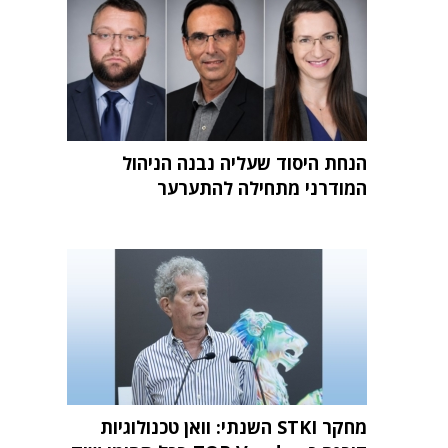
הנחת היסוד שעליה נבנה הניהול
המודרני מתחילה להתערער
מחקר STKI השנתי: וואן טכנולוגיות