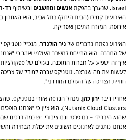
Israel, שנערך בהפקת
אנשים ומחשבים
ובשיתוף
רד-ה
האירועים קמילו (הבית הירוק) בתל אביב, הוא האחרון 
אירופה, המזרח התיכון ואפריקה.
האירוע נפתח בדברים של
ניר הולנדר
, מנכ"ל נוטניקס י
של החברה. הוא התייחס למשבר העולמי ואמר כי "אנחנו 
איך זה ישפיע על חברות התוכנה. בעולם של ספקולציות ו
חוויית הצריכה של העולם המודרני".
אחריו דיבר
ירון כהן
Nutanix Cloud Clusters). הוא ציין כי
שהוא היברידי – גם פרטי וגם ציבורי. יש כמה דרכים שבה
אנחנו נותנים לארגונים השונים את יכולת הבחירה והשילו