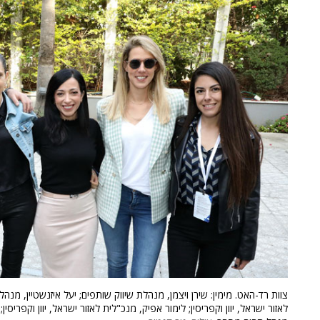
צוות רד-האט. מימין: שירן ויצמן, מנהלת שיווק שותפים; יעל איזנשטיין, מנהל
לאזור ישראל, יוון וקפריסין; לימור אפיק, מנכ"לית לאזור ישראל, יוון וקפרי