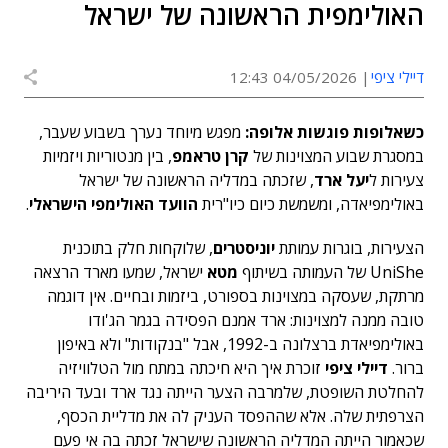
האולימפית הראשונה של ישראל
דיילי ציפי
04/05/2026 12:43
כשאלופות פוגשות אלופה:
מפגש מיוחד נערך בשבוע שעבר,
במסגרת שבוע המצוינות של
קרן טראמפ
, בין מנטוריות ויזמיות
צעירות ל
יעל ארד
, שזכתה במדליה הראשונה של ישראל
באולימפיאדה, ומשמשת כיום כיו"רית
הוועד האולימפי הישראלי
.
הצעירות, בוגרות עמותת
יוניסטרים
, שלוקחות חלק בתוכנית
UniShe של העמותה בשיתוף
מטא
ישראל, שמעו מארד הרצאה
מרתקת, שעסקה במצוינות בספורט, ביזמות ובחיים. אין דוגמה
טובה ממנה למצוינות: ארד אמנם הפסידה בגמר הג'ודו
באולימפיאדת ברצלונה ב-1992, אבל "בנקודות" ולא באיפון
ברור.
דיילי ציפי
זוכרת איך היא חיכתה במתח מול הטלוויזיה
להחלטת השופטת, שלמרבה הצער הייתה נגד ארד ובעד היריבה
הצרפתית שלה. אלא שההפסד העניק לה את מדליית הכסף,
שכאמור הייתה המדליה הראשונה שישראל זכתה בה אי פעם