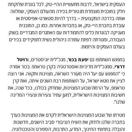
העסקית בישראל, לרבות מתעשיית ההיי-טק. לכל בוגרת שלוקחת
חלק בתוכנית מוצמדת מנטורית בכירה מהעולם העסקי, שמלווה
אותה בדרכה המקצועית – בדרך להיות סטארט-אפיסטית או
עובדת בחברת היי-טק, או בחברות אחרות. כמו כן, התוכנית
מעניקה לבוגרות כלים להתמודדות עם האתגרים המגדריים בשוק
העבודה, ומטרתה לפתח עתודה ניהולית נשית לתפקידים בכירים
בעולם העסקים והיזמות.
במפגש השתתפו גם
יפעת בכור
, מנכ"לית יוניסטרים, ו
רויטל
דרורי
, סמנכ"לית מדיניות ואסטרטגיה בקרן טראמפ. בכור אמרה
כי "המפגש עם יעל היה מעורר השראה, מצוינות ותקווה. אני רוצה
לציין את מטא ישראל, על השותפות רבת השנים איתה, ואת קרן
טראמפ, על הרמת שבוע המצוינות, שמחזק בכולנו, בכל שנה, את
חשיבות המצוינות הישראלית, למען עתיד צעירות וצעירי המדינה
שלנו".
מטרתו של שבוע המצוינות הישראלית לקדם את המצוינות כערך
בחברה שלנו ולחזק את השיח הציבורי סביב הישגים, חדשנות
והובלה בתחומי החינוך, המדע, התרבות, הספורט והטכנולוגיה.