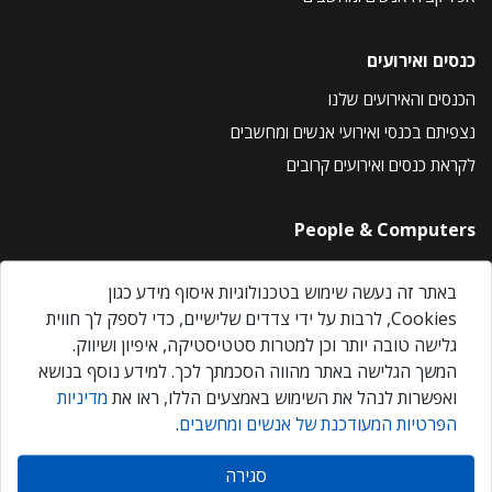
כנסים ואירועים
הכנסים והאירועים שלנו
נצפיתם בכנסי ואירועי אנשים ומחשבים
לקראת כנסים ואירועים קרובים
People & Computers
About Us
באתר זה נעשה שימוש בטכנולוגיות איסוף מידע כגון
Privacy Policy
Cookies, לרבות על ידי צדדים שלישיים, כדי לספק לך חווית
Contact Us
גלישה טובה יותר וכן למטרות סטטיסטיקה, איפיון ושיווק.
Our Events
המשך הגלישה באתר מהווה הסכמתך לכך. למידע נוסף בנושא
ואפשרות לנהל את השימוש באמצעים הללו, ראו את
מדיניות
הפרטיות המעודכנת של אנשים ומחשבים
.
אנשים ומחשבים © 2026 – כל הזכויות שמורות
סגירה
Created by