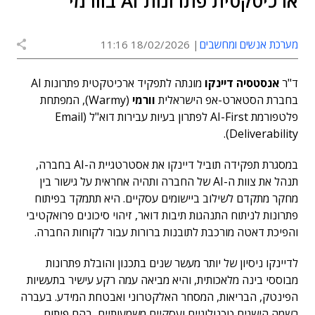
ארכיטקטית פתרונות AI בוורמי
מערכת אנשים ומחשבים
18/02/2026 11:16
ד"ר
אנסטסיה דיינקו
מונתה לתפקיד ארכיטקטית פתרונות AI
בחברת הסטארט-אפ הישראלית
וורמי
(Warmy), המפתחת
פלטפורמת AI-First לפתרון בעיות עבירות דוא"ל (Email
Deliverability).
במסגרת תפקידה תוביל דיינקו את אסטרטגיית ה-AI בחברה,
תנהל את צוות ה-AI של החברה ותהיה אחראית על גישור בין
מחקר מתקדם לשילוב ביישומים עסקיים. היא תתמקד בפיתוח
פתרונות לניתוח התנהגות תיבות דואר, זיהוי סיכונים פרואקטיבי
והפיכת דאטה מורכבת לתובנות ברורות עבור לקוחות החברה.
לדיינקו ניסיון של יותר מעשר שנים בתכנון והובלת פתרונות
מבוססי בינה מלאכותית, והיא מביאה עמה רקע עישיר בתעשיות
הפינטק, הבריאות, המסחר האלקטרוני ואבטחת המידע. בעברה
רשמה הישגים טכנולוגיים ועסקיים משמעותיים, בהם פיתוח