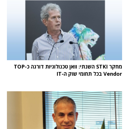
מחקר STKI השנתי: וואן טכנולוגיות דורגה כ-TOP
Vendor בכל תחומי שוק ה-IT