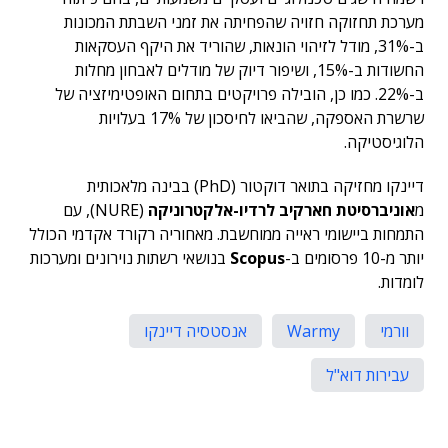
מערכת תחזוקה חזויה שהפחיתה את זמני השבתת המכונות
ב-31%, מודל לזיהוי הונאות, שהוריד את היקף העסקאות
החשודות ב-15%, ושיפור דיוק של מודלים לאבחון מחלות
ב-22%. כמו כן, הובילה פרויקטים בתחום האופטימיזציה של
שרשרת האספקה, שהביאו לחיסכון של 17% בעלויות
הלוגיסטיקה.
דיינקו מחזיקה בתואר דוקטור (PhD) בבינה מלאכותית
מ
אוניברסיטת חארקיב לרדיו-אלקטרוניקה
(NURE), עם
התמחות ביישומי ראייה ממוחשבת. מאחוריה רקורד אקדמי הכולל
יותר מ-10 פרסומים ב-
Scopus
בנושאי רשתות נוירונים ומערכות
לומדות.
וורמי
Warmy
אנסטסיה דיינקו
עבירות דוא"ל