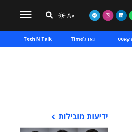
דקאסט
גאדג'Time
Tech N Talk
וכן פרסומי
תוכן פרסומי
וכן פרסומי
ידיעות מובילות