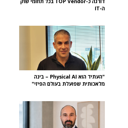
דורגה כ-TOP Vendor בכל תחומי שוק
ה-IT
"העתיד הוא Physical AI – בינה
מלאכותית שפועלת בעולם הפיזי"