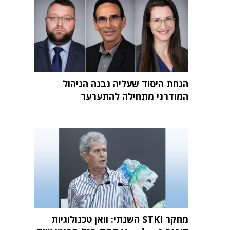
הנחת היסוד שעליה נבנה הניהול
המודרני מתחילה להתערער
מחקר STKI השנתי: וואן טכנולוגיות