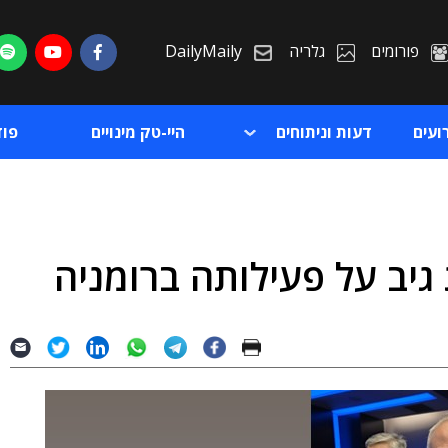
פורומים
גלריה
DailyMaily
ועים
דעות וניתוחים
היי-טק מינויים
פו
גיב על פעילותה ברומניה
ת
ת