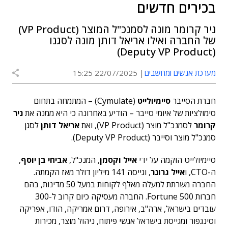
בכירים חדשים
ניר קרומר מונה לסמנכ"ל המוצר (VP Product)
של החברה ואילו אריאל דותן מונה לסגנו
(Deputy VP Product)
מערכת אנשים ומחשבים
22/07/2025 15:25
חברת הסייבר
סיימיולייט
(Cymulate) – המתמחה בתחום
סימולציות של איומי סייבר – הודיע באחרונה כי היא ממנה את
ניר
קרומר
לסמנכ"ל מוצר (VP Product), ואת
אריאל דותן
לסגן
סמנכ"ל מוצר וסייבר (Deputy VP Product).
סיימיולייט הוקמה על ידי
אייל וקסמן
, המנכ"ל,
אביחי בן יוסף
,
ה-CTO, ו
אייל גרונר
, וגייסה 141 מיליון דולר מאז הקמתה.
החברה משרתת למעלה מאלף לקוחות במעל 50 מדינות, בהם
חברות Fortune 500. החברה מעסיקה כיום קרוב ל-300
עובדים בישראל, ארה"ב, אירופה, דרום אמריקה, הודו, אפריקה
וסינגפור ומגייסת בישראל אנשי פיתוח, ניהול מוצר, מכירות