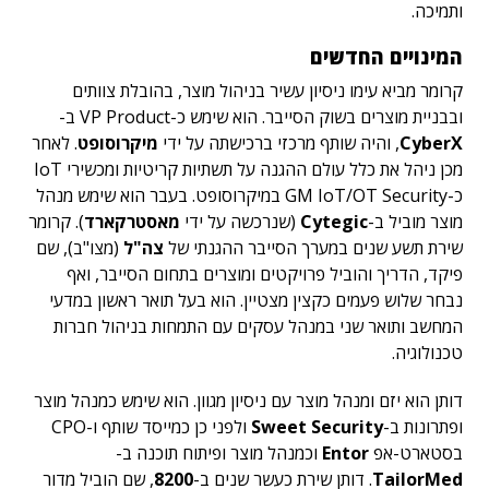
ותמיכה.
המינויים החדשים
קרומר מביא עימו ניסיון עשיר בניהול מוצר, בהובלת צוותים
ובבניית מוצרים בשוק הסייבר. הוא שימש כ-VP Product ב-
CyberX
, והיה שותף מרכזי ברכישתה על ידי
מיקרוסופט
. לאחר
מכן ניהל את כלל עולם ההגנה על תשתיות קריטיות ומכשירי IoT
כ-GM IoT/OT Security במיקרוסופט. בעבר הוא שימש מנהל
מוצר מוביל ב-
Cytegic
(שנרכשה על ידי
מאסטרקארד
). קרומר
שירת תשע שנים במערך הסייבר ההגנתי של
צה"ל
(מצו"ב), שם
פיקד, הדריך והוביל פרויקטים ומוצרים בתחום הסייבר, ואף
נבחר שלוש פעמים כקצין מצטיין. הוא בעל תואר ראשון במדעי
המחשב ותואר שני במנהל עסקים עם התמחות בניהול חברות
טכנולוגיה.
דותן הוא יזם ומנהל מוצר עם ניסיון מגוון. הוא שימש כמנהל מוצר
ופתרונות ב-
Sweet Security
ולפני כן כמייסד שותף ו-CPO
בסטארט-אפ
Entor
וכמנהל מוצר ופיתוח תוכנה ב-
TailorMed
. דותן שירת כעשר שנים ב-
8200
, שם הוביל מדור