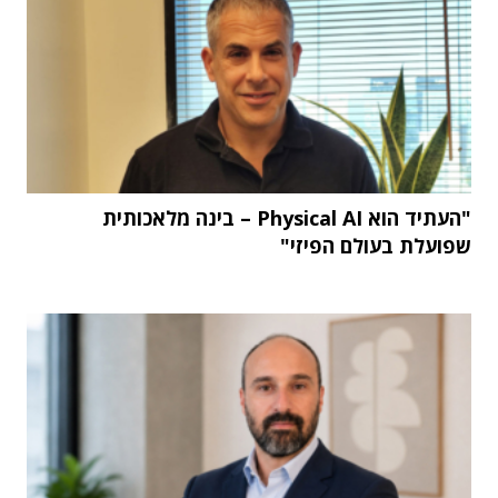
"העתיד הוא Physical AI – בינה מלאכותית
שפועלת בעולם הפיזי"