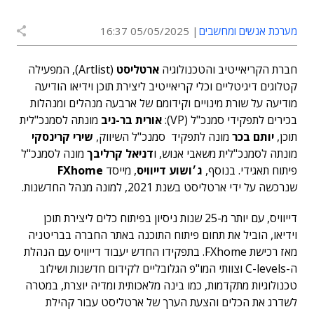
מערכת אנשים ומחשבים
05/05/2025 16:37
חברת הקריאייטיב והטכנולוגיה
ארטליסט
(Artlist), המפעילה
קטלוגים דיגיטליים וכלי קריאייטיב ליצירת תוכן וידיאו הודיעה
מודיעה על שורת מינויים וקידומם של ארבעה מנהלים ומנהלות
בכירים לתפקידי סמנכ"ל (VP):
אורית בר-ניב
מונתה לסמנכ"לית
תוכן,
יותם בכר
מונה לתפקיד סמנכ"ל השיווק,
שירי קרינסקי
מונתה לסמנכ"לית משאבי אנוש, ו
דניאל קרליבך
מונה לסמנכ"ל
פיתוח תאגידי. בנוסף,
ג׳ושוע דייוויס
, מייסד
FXhome
שנרכשה על ידי ארטליסט בשנת 2021, למונה מנהל החדשנות.
דייוויס, עם יותר מ-25 שנות ניסיון בפיתוח כלים ליצירת תוכן
וידיאו, הוביל את תחום פיתוח התוכנה באתר החברה בבריטניה
מאז רכישת FXhome. בתפקידו החדש יעבוד דייוויס עם הנהלת
ה-C-levels וצוותי המו"פ הגלובליים לקידום חדשנות ושילוב
טכנולוגיות מתקדמות, כמו בינה מלאכותית ומדיה יוצרת, במטרה
לשדרג את הכלים והצעת הערך של ארטליסט עבור קהילת