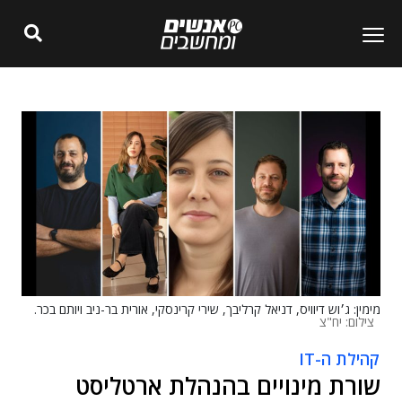
מימין: ג׳וש דיוויס, דניאל קרליבך, שירי קרינסקי, אורית בר-ניב ויותם בכר.
צילום: יח"צ
קהילת ה-IT
שורת מינויים בהנהלת ארטליסט