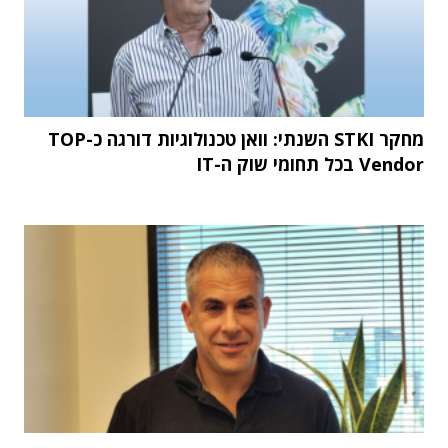
מחקר STKI השנתי: וואן טכנולוגיות דורגה כ-TOP
Vendor בכל תחומי שוק ה-IT