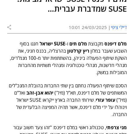
SUSE שמדברת עברית…
דיילי ציפי
24/03/2025 10:01
מלם דיפנס
מקבוצת
מלם תים
ו-
SUSE
ישראל
חגגו בסוף
השבוע שעבר במלון
ריץ קרלטון
בהרצליה, בכנס חגיגי, את
השקת שיתוף הפעולה ביניהן, בהשתתפות יותר מ-100 מנמ"רים,
מנהלי חדשנות, מנהלי טכנולוגיה ומנהלי תשתיות מהחברות
המובילות במשק.
הסכם שיתוף הפעולה נחתם בין שתי החברות בהובלת המנכ"לים
המשותפים של מלם דיפנס, תא"ל (מיל')
יהוא אבן-זהב
ואל"ם
(מיל')
עופר עזרי
. שירותי החברה בארץ ייקראו SUSE ישראל
וינוהלו על ידי מלם דיפנס, אשר תהיה המפיצה הבלעדית של
החברה.
מני צרפתי
, טכנולוג ראשי במלם דיפנס: "זהו צעד חשוב עבור