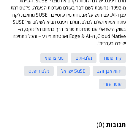
מלם דיפנס. יש לנו הזכות לקדם את מוצרי SUSE, הקיימת
מ-1992 ונחשבת לשם דבר בעולם מערכות הפעלה, פלטפורמת
ענן ו-AI, עם דגש על אבטחת מידע וסייבר. SUSE מחויבת לקוד
פתוח אמיתי ושלם לכולם, ומלם דיפנס תביא לשילוב של SUSE
בשוק הישראלי עם פתרונות פורצי דרך בתחום הלינוקס, ה-
Cloud Native, ה-Edge & AI ואבטחת מידע – והכל בתמיכה
ישירה בעברית".
קוד פתוח
מלם-תים
מני צרפתי
יהוא אבן זהב
SuSE ישראל
מלם דיפנס
עופר עזרי
תגובות
(0)