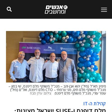
מימין: תא"ל (מיל') יהוא אבן-זהב – מנכ"ל משותף מלם דיפנס, שי בסון –
מנכ"ל משותף מלם תים, מני צרפתי – CTO מלם דיפנס, ואל"ם (מיל')
עופר עזרי, מנכ"ל משותף מלם דיפנס.
צילום: עידן סבח
קהילת ה-IT
מלם דיפנס ו-SUSE ישראל מציגות: