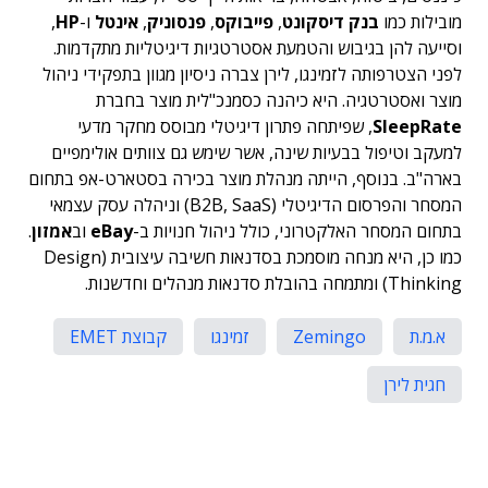
מובילות כמו
בנק דיסקונט
,
פייבוקס
,
פנסוניק
,
אינטל
ו-
HP
,
וסייעה להן בגיבוש והטמעת אסטרטגיות דיגיטליות מתקדמות.
לפני הצטרפותה לזמינגו, לירן צברה ניסיון מגוון בתפקידי ניהול
מוצר ואסטרטגיה. היא כיהנה כסמנכ"לית מוצר בחברת
SleepRate
, שפיתחה פתרון דיגיטלי מבוסס מחקר מדעי
למעקב וטיפול בבעיות שינה, אשר שימש גם צוותים אולימפיים
בארה"ב. בנוסף, הייתה מנהלת מוצר בכירה בסטארט-אפ בתחום
המסחר והפרסום הדיגיטלי (B2B, SaaS) וניהלה עסק עצמאי
בתחום המסחר האלקטרוני, כולל ניהול חנויות ב-
eBay
וב
אמזון
.
כמו כן, היא מנחה מוסמכת בסדנאות חשיבה עיצובית (Design
Thinking) ומתמחה בהובלת סדנאות מנהלים וחדשנות.
א.מ.ת
Zemingo
זמינגו
קבוצת EMET
חגית לירן