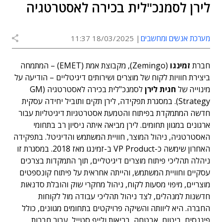
לירן לסמנכ"לית בכירה לאסטרטגיה
מערכת אנשים ומחשבים
18/03/2025 11:37
חברת
זמינגו
(Zemingo), מקבוצת אמת (EMET) – המתמחה
ביצירת חוויות לקוח של מוצרים ושירותים דיגיטליים – הודיעה על
מינוייה של
חגית לירן
לסמנכ"לית בכירה לאסטרטגיה (GM
Strategy). במסגרת תפקידה, לירן תקים ותוביל יחידה עסקית
חדשה המתמקדת בפיתוח והטמעת אסטרטגיות דיגיטליות עבור
ארגונים במגוון תחומים. לירן מביאה איתה ניסיון רב בתחומי
האסטרטגיה, ניהול המוצר, חוויית המשתמש והדיגיטל. בתפקידה
האחרון שימשה כ-VP Product ב-זמינגו מאז 2018. במסגרת זו
ניהלה תהליכי פיתוח מוצרים דיגיטליים, תוך התמקדות בצרכים
עסקיים וחוויית המשתמש, והייתה אחראית על פיתוח קונספטים
מוצריים, מיפוי מסעות לקוח, ניהול מחקרי שוק והובלת סדנאות
חדשנות למנהלים, לצד ניהול תהליכי עבודה מול לקוחות
החברה. היא ליוותה והשיקה פרויקטים בתחומים מגוונים, כולל
פיננסים, ביטוח, אבטחה, בריאות ולייף סטייל, עבור חברות