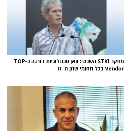
מחקר STKI השנתי: וואן טכנולוגיות דורגה כ-TOP
Vendor בכל תחומי שוק ה-IT