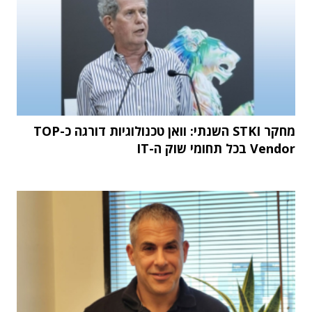
מחקר STKI השנתי: וואן טכנולוגיות דורגה כ-TOP
Vendor בכל תחומי שוק ה-IT