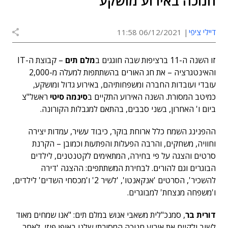
חנוכה באירוע מושקע
דיילי ציפי
06/12/2021 11:58
זו השנה ה-11 ברציפות שבה חוגגים ב
מלם תים
– קבוצת ה-IT
והאינטגרציה – את חג האורים בהשתתפות למעלה מ-2,000
עובדי ועובדות החברה ומשפחותיהם, באירוע גדול ומושקע,
כמיטב המסורת. השנה האירוע התקיים ב
סינמה סיטי
ראשל"צ
ביום ו' האחרון, בשני סבבים, בהתאם למגבלות הקורונה.
ההפנינג השמח כלל ארוחת בוקר, כיבוד עשיר, עמדות יצירה
וחוויה, משחקים, והרבה הפעלות והפתעות וכמובן – הקרנת
סרטים והצגה על פי בחירה, המתאימים לקטנטנים, לילדים
הבוגרים וגם להורים. לבחירת המשתתפים: ההצגה 'דירה
להשכיר', הסרטים 'אנקאנטו', 'לשיר 2' ו'מכסחי השדים' לילדים,
ו'משפחה מנצחת' למבוגרים.
דורית בר
, סמנכ"לית משאבי אנוש במלם תים: "אנו שמחים מאוד
לשוב ולקיים את אירוע חנוכה המסורתי שלנו באופן פיזי, לאחר