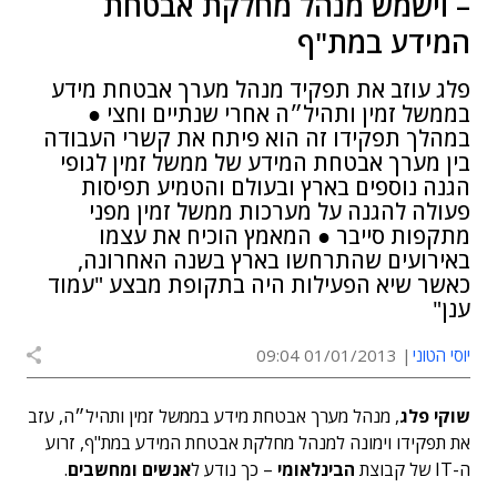
– וישמש מנהל מחלקת אבטחת
המידע במת"ף
פלג עוזב את תפקיד מנהל מערך אבטחת מידע
בממשל זמין ותהיל״ה אחרי שנתיים וחצי ●
במהלך תפקידו זה הוא פיתח את קשרי העבודה
בין מערך אבטחת המידע של ממשל זמין לגופי
הגנה נוספים בארץ ובעולם והטמיע תפיסות
פעולה להגנה על מערכות ממשל זמין מפני
מתקפות סייבר ● המאמץ הוכיח את עצמו
באירועים שהתרחשו בארץ בשנה האחרונה,
כאשר שיא הפעילות היה בתקופת מבצע "עמוד
ענן"
יוסי הטוני
01/01/2013 09:04
שוקי פלג
, מנהל מערך אבטחת מידע בממשל זמין ותהיל״ה, עזב
את תפקידו וימונה למנהל מחלקת אבטחת המידע במת"ף, זרוע
ה-IT של קבוצת
הבינלאומי
– כך נודע ל
אנשים ומחשבים
.