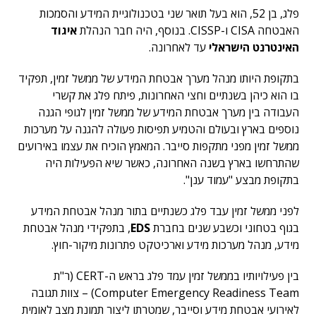
פלג, בן 52, הוא בעל תואר שני בטכנולוגיית המידע והסמכות
האבטחה CISA ו-CISSP. בנוסף, היה חבר הנהלת
איגוד
האינטרנט הישראלי
עד לאחרונה.
בתקופת היותו מנהל מערך אבטחת המידע של ממשל זמין, תפקיד
בו הוא כיהן בשנתיים וחצי האחרונות, פיתח פלג את קשרי
העבודה בין מערך אבטחת המידע של ממשל זמין לגופי הגנה
נוספים בארץ ובעולם והטמיע תפיסות פעולה להגנה על מערכות
ממשל זמין מפני מתקפות סייבר. המאמץ הוכיח את עצמו באירועים
שהתרחשו בארץ בשנה האחרונה, כאשר שיא הפעילות היה
בתקופת מבצע "עמוד ענן".
לפני ממשל זמין עבד פלג כשנתיים בתור מנהל אבטחת המידע
בגוף בטחוני וכשבע שנים בחברת
EDS
, בתפקידי מנהל אבטחת
מידע, מנהל מערכות מידע וארכיטקט פתרונות מיקור-חוץ.
בין פעילויותיו בממשל זמין עמד פלג בראש ה-CERT (ר"ת
Computer Emergency Readiness Team) – צוות תגובה
לאירועי אבטחת מידע וסייבר, שמטרתו ליצור תמונת מצב לאומית