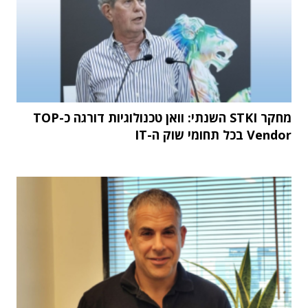
מחקר STKI השנתי: וואן טכנולוגיות דורגה כ-TOP
Vendor בכל תחומי שוק ה-IT