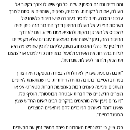
ומבודדים וגם זה בסימן שאלה. כל גוף שיש לו צורך בקשר אל
העולם, אם מול לקוחות, צרכנים, ספקים, שותפים או סתם לצורך
עדכוני תוכנה, חייב להכיר בעובדה שיש חיבור כלשהו של
מערכות המידע אל העולם החיצון ודרך החיבור הזה ניתן יהיה
להכניס אל הארגון נוזקות ולהוציא ממנו מידע. ואם לא דרך
החיבור הזה, ניתן לעשות זאת באמצעות עובדים שלא מקפידים
לחלוטין על נהלי האבטחה. משם, עליהם להבין שהמשימה היא
לגלות במהירות את האירוע ולפעול במהירות כדי למנוע או לצמצם
את הנזק ולחזור לפעילות שגרתית".
"תובנה נוספת שעדיין לא חלחלה בצורה מספקת היא הצורך
במרחב הסייבר בתגובה מהירה וייחודית, כזו שמותאמת לאיומים
משתנים ומגיעה פעמים רבות באמצעות חברות סטארט-אפ או
מוצרים חדשניים של חברות אבטחה מבוססות", הוסיף פלג.
"מוצרים מעין אלה מותאמים במקרים רבים לאיום החדש שצץ
שאינו דומה לאיומים המוכרים להם מותאמים המוצרים
הסטנדרטיים".
פלג ציין, כי "בשנתיים האחרונות פיתח ממשל זמין את הקשרים