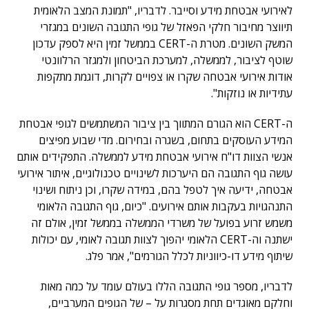
לאירועי אבטחת מידע וסייבר. לדבריו, "תמונת המצב הלאומית
תיווצר מחיבור חלקי הפאזל של גופי התגובה השונים במגזרי
המשק השונים. מטרת ה-CERT בממשל זמין היא לספק עדכון
שוטף לציבור, לממשלה, למערכת הביטחון ולמגזר הרלוונטי
אודות אירועי אבטחה שקרו או צפויים לקרות, דוגמת מתקפות
עתידיות או נוזקות".
ה-CERT הוא הגורם המתווך בין ציבור המשתמשים לגופי אבטחת
המידע העוסקים בתחום, בשגרה ובחירום. מדי שבוע מפיצים
אנשי הצוות דו"ח אירועי אבטחת מידע לממשלה. התפקידים אותם
עושה גוף התגובה הם היערכות לשינויים טכנולוגיים, איתור אירועי
אבטחה, ידיעה איך לטפל בהם, במידה שקרו, וכן ניתוח ושינוי
התנהגויות בעקבות אותם אירועים. "כיום, גוף התגובה הלאומי
משמש זרוע בפועל של משרדי הממשלה בממשל זמין, אולם זה
ישתנה וה-CERT הלאומי יהפוך לצוות תגובה לאומי, עם יכולות
שיתוף מידע דו-כיווניות לכלל הגורמים", אמר פלג.
לדבריו, מספר גופי התגובה הללו בעולם עומד על כמה מאות
וחלקם מאוגדים תחת מסגרות על – של הגופים המערביים,