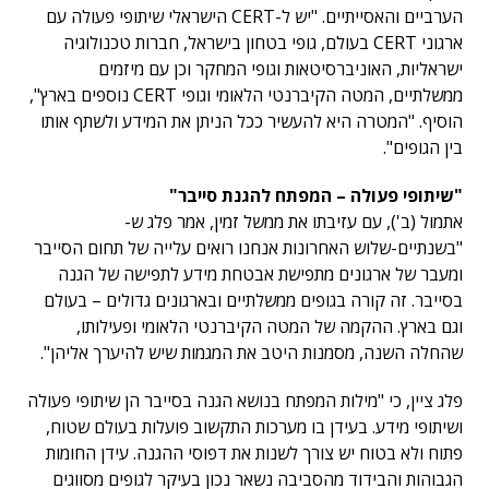
הערביים והאסייתיים. "יש ל-CERT הישראלי שיתופי פעולה עם
ארגוני CERT בעולם, גופי בטחון בישראל, חברות טכנולוגיה
ישראליות, האוניברסיטאות וגופי המחקר וכן עם מיזמים
ממשלתיים, המטה הקיברנטי הלאומי וגופי CERT נוספים בארץ",
הוסיף. "המטרה היא להעשיר ככל הניתן את המידע ולשתף אותו
בין הגופים".
"שיתופי פעולה – המפתח להגנת סייבר"
אתמול (ב'), עם עזיבתו את ממשל זמין, אמר פלג ש-
"בשנתיים-שלוש האחרונות אנחנו רואים עלייה של תחום הסייבר
ומעבר של ארגונים מתפישת אבטחת מידע לתפישה של הגנה
בסייבר. זה קורה בגופים ממשלתיים ובארגונים גדולים – בעולם
וגם בארץ. ההקמה של המטה הקיברנטי הלאומי ופעילותו,
שהחלה השנה, מסמנות היטב את המגמות שיש להיערך אליהן".
פלג ציין, כי "מילות המפתח בנושא הגנה בסייבר הן שיתופי פעולה
ושיתופי מידע. בעידן בו מערכות התקשוב פועלות בעולם שטוח,
פתוח ולא בטוח יש צורך לשנות את דפוסי ההגנה. עידן החומות
הגבוהות והבידוד מהסביבה נשאר נכון בעיקר לגופים מסווגים