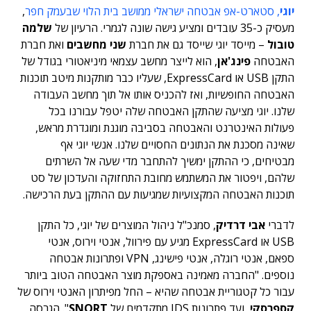
יוגי
, סטארט-אפ אבטחה ישראלי ממושב בית הלוי שבעמק חפר
,
מעסיק כ-35 עובדים ומציע גישה שונה לגמרי. הרעיון של
שלמה
טובול
– מייסד יוגי שייסד גם את חברת
שני מחשבים
ואת חברת
האבטחה
פינג'אן
, הוא לייצר מחשב עצמאי מיניאטורי בגודל של
התקן USB או ExpressCard, שעליו כבר מותקנות מיטב תוכנות
האבטחה החופשיות, ואז להכניס אותו אל תוך מחשב העבודה
שלנו. יוגי מציעה שהתקן האבטחה שלה יטפל עבורנו בכל
פעולות האינטרנט והאבטחה בסביבה מוגנת ומוגדרת מראש,
שאינה מסכנת את הנתונים החסויים שלנו. אנשי יוגי אף
מבטיחים, כי ההתקן ימשיך להתחבר מדי שעה אל השרתים
שלהם, ויפטור את המשתמש מחובת התחזוקה והעדכון של סט
תוכנות האבטחה המקצועיות שמגיעות עם ההתקן בעת הרכישה.
לדברי
אבי דרדיק
, סמנכ"ל ניהול המוצרים של יוגי, כל התקן
USB או ExpressCard מגיע עם פירוול, אנטי וירוס, אנטי
ספאם, אנטי רוגלה, אנטי פישינג, VPN ופתרונות אבטחה
נוספים. "החברה מאמינה באספקת מוצר האבטחה הטוב ביותר
עבור כל קטגוריית אבטחה שהיא – החל מפיתרון האנטי וירוס של
קספרסקי
, ועד פתרונות IDS מתקדמים של
SNORT
". הגרסה