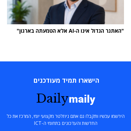
"האתגר הגדול אינו ה-AI אלא הטמעתה בארגון"
הישארו תמיד מעודכנים
Daily
maily
הירשמו עכשיו ותקבלו גם אתם ניוזלטר מקצועי יומי, המרכז את כל
החדשות והעדכונים בתחומי ה-ICT