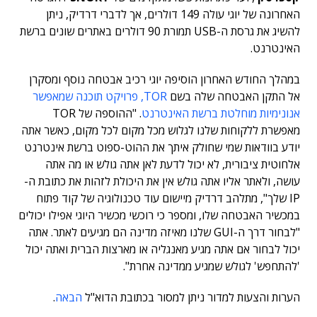
האחרונה של יוגי עולה 149 דולרים, אך לדברי דרדיק, ניתן
להשיג את גרסת ה-USB תמורת 90 דולרים באתרים שונים ברשת
האינטרנט.
במהלך החודש האחרון הוסיפה יוגי רכיב אבטחה נוסף ומסקרן
אל התקן האבטחה שלה בשם
TOR, פרויקט תוכנה שמאפשר
אנונימיות מוחלטת ברשת האינטרנט
. "ההוספה של TOR
מאפשרת ללקוחות שלנו לגלוש מכל מקום לכל מקום, כאשר אתה
יודע בוודאות שמי שחולק איתך את ההוט-ספוט ברשת אינטרנט
אלחוטית ציבורית, לא יכול לדעת לאן אתה גולש או מה אתה
עושה, ולאתר אליו אתה גולש אין את היכולת לזהות את כתובת ה-
IP שלך", מתלהב דרדיק מיישום עוד טכנולוגיה של קוד פתוח
במכשיר האבטחה שלו, ומספר כי רוכשי מכשיר היוגי אפילו יכולים
"לבחור דרך ה-GUI שלנו מאיזה מדינה הם מגיעים לאתר. אתה
יכול לבחור אם אתה מגיע מאנגליה או מארצות הברית ואתה יכול
'להתחפש' לגולש שמגיע ממדינה אחרת".
הערות והצעות למדור ניתן למסור בכתובת הדוא"ל
הבאה
.