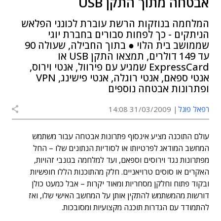
אבטחה מתוך התקן USB
המלחמה בנוזקות הרשת עוברת לכונני הפלאש
הניתקים - כך לפחות סבורים בחברת יוגי
שממושב בית הלוי ● בתוך החבילה, שעולה 90
עד 149 דולרים, תמצאו התקן USB או
ExpressCard שמגיע עם פירוול, אנטי וירוס,
אנטי ספאם, אנטי רוגלה, אנטי פישינג, VPN
ופתרונות אבטחה נוספים
רפאל פוגל
31/03/2009 14:08
עולם התוכנה מציע אינסוף פתרונות אבטחה עבור משתמש
המחשב המודאג לפרטיותו או לסודיות הנתונים שלו – החל
מפתרונות נגד וירוסים וספאם, ועד למלחמה בגונבי זהויות,
האקרים או סוסים טרויאניים. חלק מהתוכנות הללו חופשיות
ובקוד פתוח וחלקן מסחריות ומאוד יקרות – אבל כמעט כולן
דורשות מהמשתמש להתקין אותן על המחשב האישי שלו, ואז
להתמודד עם הגדרות תוכנה מקצועיות ומסובכות.