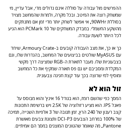
ההפרשים מול עבודה על סוללה אינם גדולים מדי, אבל עדיין, מי
שמשחק רוצה את המיטב. ובכל מקרה, ולמרות שהמחשב מצויד
בסוללת 90WHr
,
אי אפשר לשחק יותר מדי זמן אם מתנתקים
מהשקע החשמלי. במבדק המשחקים של PCMark 10 הוא הגיע
לכל היותר לשעת עבודה.
כך או כך, את מצב העבודה קובעים ב-Armoury Crate, שיחד
עם MyASUS שולטים בביצועים של המחשב, בהגדרות שלו, וגם
בצבעוניות שלו. מעבר לתאורת ה-RGB שמציצה דרך מקשי
המקלדת ומסביבם יש גם פס תאורה שמקיף את כל המחשב
ומוסיף למי שרוצה בכך עוד קצת חגיגה צבעונית.
זול הוא לא
המסך כפי שהשם רומז, הוא בגודל 16 אינץ' והוא מבוסס על
פאנל IPS. הוא מציע רזולוציה של 2.5K ויש ברשימת התכונות
קצב רענון של 240 הרץ, זמן תגובה של 3 אלפיות השנייה, תמיכה
של 100% במרחב הצבעים DCI-P3 ותצוגת צבעים מאושרת
Pantone
,
מה שאומר שהגוונים המוצגים במסך הם אמיתיים.