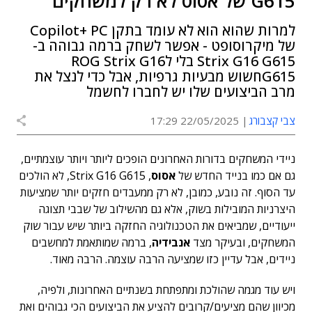
G615 של אסוס לא רק למשחקים
למרות שהוא הוא לא עומד בתקן Copilot+ PC
של מיקרוסופט - אפשר לשחק ברמה גבוהה ב-
Strix G16 G615 בלי לROG Strix G16
G615חשוש מבעיות גרפיות, אבל כדי לנצל את
מרב הביצועים שלו יש לחברו לחשמל
צבי קצבורג
22/05/2025 17:29
ניידי המשחקים בדורות האחרונים הופכים ליותר ויותר עוצמתיים,
גם אם כמו בנייד החדש של
אסוס
, Strix G16 G615, לא הולכים
עד הסוף. זה נובע, כמובן, לא רק ממעבדים חזקים יותר שמציעות
היצרניות המובילות בשוק, אלא גם מהשילוב של שבבי תצוגה
ייעודיים, שמביאים את הטכנולוגיה החזקה ביותר שיש עבור שוק
המשחקים, ובעיקר מצד
אנבידיה
, ברמה שמותאמת למחשבים
ניידים, אבל עדיין כזו שמציעה הרבה עוצמה. הרבה מאוד.
ויש עוד מגמה שהולכת ומתפתחת בשנתיים האחרונות, ולפיה,
מכיוון שהם מציעים/קרובים להציע את הביצועים הכי גבוהים ואת