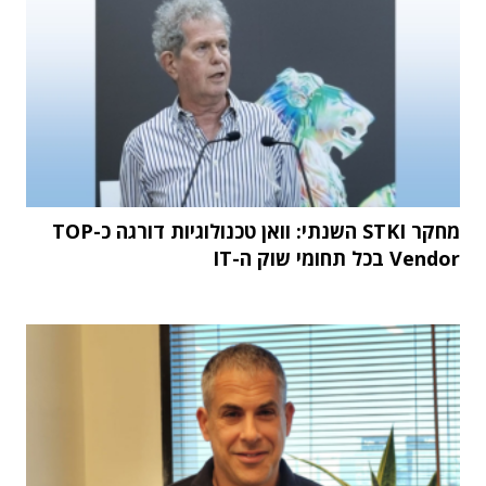
מחקר STKI השנתי: וואן טכנולוגיות דורגה כ-TOP
Vendor בכל תחומי שוק ה-IT