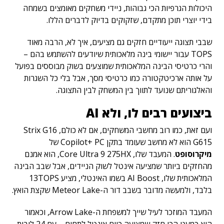
היכולות הגרפיות הכי גבוהות, ניידי משחקים מאומצים בשמחה
בידי יוצרי תוכן מתקדם, שזקוקים בדיוק לדברים הללו.
שבבי תצוגה ייעודיים חזקים גם מציעים, איך לא, הרבה מאוד
TOPS עבור יישומי בינה מלאכותית שיודעים להשתמש בהם –
והרי כרטיסי הבינה המלאכותית שמוצעים בשוק מבוססים בפועל
על אותה ארכיטקטורה כמו כרטיסי מסך, אבל בלי כל השגרות
והאלגוריתם שנועד לתווך בין המשחק לבין התצוגה.
ביצועים רבים לו, ולא
AI
ועם זאת, כמו רוב מחשבי המשחקים, אם לא כולם, Strix G16
G615 הוא לא מחשב שעומד בתקן Copilot+ PC של
מיקרוסופט
. המעבד שלו, Core Ultra 9 275HX, הוא אמנם
מהחזקים ביותר שמציעה אינטל לשוק הניידים, אבל שבב הבינה
המלאכותית שלו, AI Boost בשמו האינטלי, מציע 13TOPS
בלבד, ולמעשה מדובר בשבב דור ה-Meteor Lake שקצת הואץ.
המעבד המוזכר לעיל שייך למשפחת ה-Arrow Lake, וכאמור