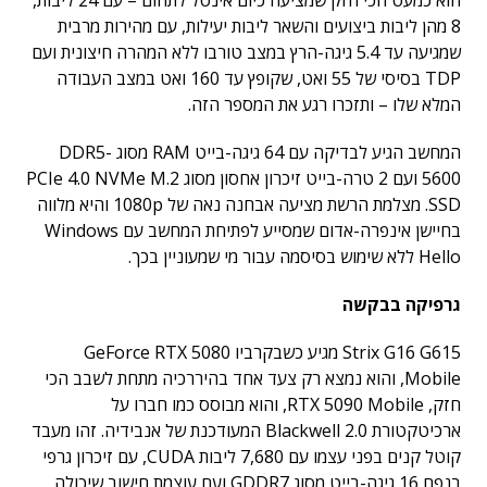
הוא כמעט הכי חזק שמציעה כיום אינטל לתחום – עם 24 ליבות,
8 מהן ליבות ביצועים והשאר ליבות יעילות, עם מהירות מרבית
שמגיעה עד 5.4 גיגה-הרץ במצב טורבו ללא המהרה חיצונית ועם
TDP בסיסי של 55 ואט, שקופץ עד 160 ואט במצב העבודה
המלא שלו – ותזכרו רגע את המספר הזה.
המחשב הגיע לבדיקה עם 64 גיגה-בייט RAM מסוג DDR5-
5600 ועם 2 טרה-בייט זיכרון אחסון מסוג PCIe 4.0 NVMe M.2
SSD. מצלמת הרשת מציעה אבחנה נאה של 1080p והיא מלווה
בחיישן אינפרה-אדום שמסייע לפתיחת המחשב עם Windows
Hello ללא שימוש בסיסמה עבור מי שמעוניין בכך.
גרפיקה בבקשה
Strix G16 G615 מגיע כשבקרביו GeForce RTX 5080
Mobile, והוא נמצא רק צעד אחד בהיררכיה מתחת לשבב הכי
חזק, RTX 5090 Mobile, והוא מבוסס כמו חברו על
ארכיטקטורת Blackwell 2.0 המעודכנת של אנבידיה. זהו מעבד
קוטל קנים בפני עצמו עם 7,680 ליבות CUDA, עם זיכרון גרפי
בנפח 16 גיגה-בייט מסוג GDDR7 ועם עוצמת חישוב שיכולה