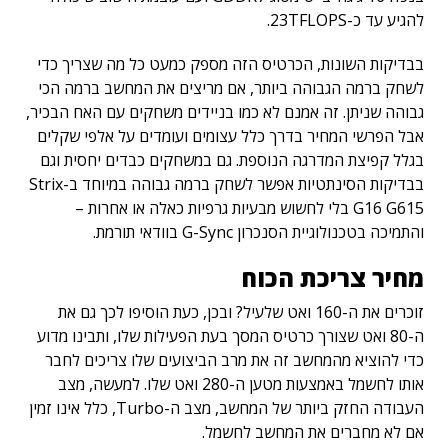
להגיע עד כ-23TFLOPS.
בבדיקות השונות, הכרטיס הזה מספק כמעט כל מה שצריך כדי
לשחק ברמה הגבוהה ביותר, אם מריצים את המחשב ברמה הכי
גבוהה שניתן. זה אמנם לא כמו בניידים משחקים עם האח הבכיר,
אבל הפרשי המחיר בדרך כלל עצומים ועומדים על אלפי שקלים
בגלל קפיצת המדרגה הנוספת. גם במשחקים כבדים יחסית וגם
בבדיקות הסינתטיות אפשר לשחק ברמה גבוהה במיוחד ב-Strix
G16 G615 בלי לחשוש מבעיות גרפיות כאלה או אחרות –
והתמיכה בטכנולוגיית הסנכרון G-Sync בוודאי תורמת.
מחיר צריכת הכוח
זוכרים את ה-160 ואט שלעיל? ובכן, כעת הוסיפו לכך גם את
ה-80 ואט שצורך כרטיס המסך בעת הפעילות שלו, ותבינו מדוע
כדי להוציא מהמחשב זה את מרב הביצועים שלו צריכים לחבר
אותו לחשמל באמצעות מטען ה-280 ואט שלו. למעשה, מצב
העבודה החזק ביותר של המחשב, מצב ה-Turbo, כלל אינו זמין
אם לא מחברים את המחשב לחשמל.