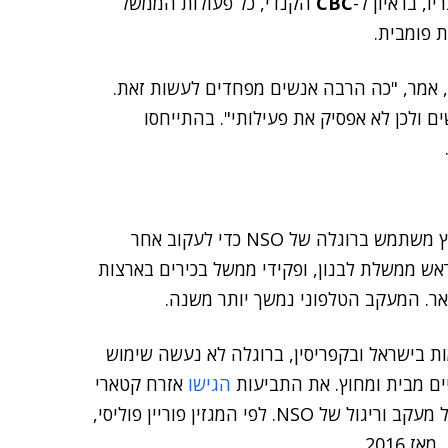
ו, בראיון ל-
CBC
הקנדי, כל פעולות הממשל
ת פומבית.
", אמר, "כה הרבה אנשים מפחדים לעשות זאת.
ם ולכן לא אפסיק את פעילותי". בהתייחסו
כי השלטון באיחוד האמירויות במפרץ משתמש ברוגלה של NSO כדי לעקוב אחר
ראש ממשלת לבנון, ופקידי ממשל בכירים בארצות
אר. המעקב הטלפוני נמשך יותר משנה.
 בישראל ובקפריסין, ברוגלה לא נעשה שימוש
ים מבית ומחוץ. את התביעות
הגישו
אזרח קטארי
ועיתונאים ופעילי זכויות אדם ממקסיקו, כולם קורבנות של מעקב וריגול של NSO. לפי המגזין פוריין פוליסי,