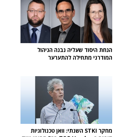
הנחת היסוד שעליה נבנה הניהול
המודרני מתחילה להתערער
מחקר STKI השנתי: וואן טכנולוגיות