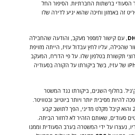
ל המשטר הסעודי ברשתות החברתיות. הסיפור החל
יט זה באמזון וחיכה שהוא יגיע לדירה שלו
D
, עם קישור למספר מעקב, והודעה שהחבילה
שהכילה, עליו לחץ עבדול עזיז, הייתה מזויפת
צי תקשורת בטלפון שלו. על פי הדו"ח, המעקב
נועד לנטר את הפעילות התקשורתית של מכשיר ה-iPhone של עזיז, בשל ביקורתו על הקורה בסעודיה
אוניברסיטת מק'גיל. בחלוף השנים, ביקורתו נגד המשטר
 להיות מסיבית יותר ויותר ביוטיוב ובטוויטר.
בתגובה, סעודיה ביטלה את מלגת הלימודים שלו ב-2013 והוא קיבל מקלט מדיני, הפך לתושב קבע
ים סעודים, שאותם הזהיר לא לחזור הביתה.
בריו, נעצרו על ידי המשטרה בערב הסעודית וממנו