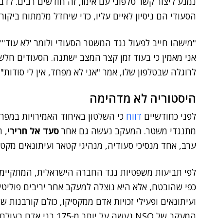
נמנע ליצור קשר טלפוני עם אימו, זה חודשים רבים. לדברי
הסעודי הם ניסיון לאיים עליו, כדי שיחדל מלמתוח ביקור
"מישהו חייב לפעול נגד המשטר הסעודי ולומר 'לא עוד'
אני מאמין כי בעוד זמן קצר המצב ישתנה. הסעודים חלשי
לרוגלה שבטלפון שלו, אמר "אני לא מפחד, אין לי סודות".
היסטוריה לא מדהימה
לפני כחודשיים
דווח
מתנגדי משטר. המעקב נעשה גם אחר
סעד אל חרירי
, 
ערב, אחד מנסיכי סעודיה, מנהיגי קטאר ועיתונאים מקט
לפי תביעות משפטיות נגד החברה הישראלית, המתקיימות
כפי שהובטח, אלא היא נוצלה למעקב אחר יריבים פוליטי
המעקב של NSO נעשה על יותר מ-175 בני אדם בעולם, מאז 2016.