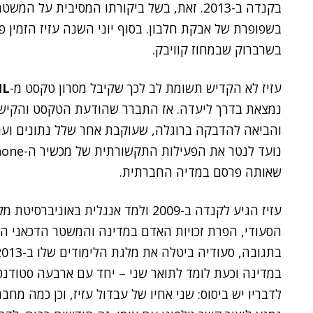
בקנדה ב-2013. זאת, בשל ביקורתו המסיבית ע
בשפופרת של אבקת חלבון. בסוף יוני השנה עזיז הזמין פר
בשרברוק שבמחוז קוויבק.
עזיז לא הקדיש תשומת לב לכך שקיבל מסרון טקסט מ-
HL
נמצאת בדרך ליעדה. אז התברר שהודעת הטקסט והקישור 
והביאה להדבקה ברוגלה, שעוקבת אחר שלל נתונים וערו
שאותה פרסם במדיה החברתית.
עזיז הגיע לקנדה ב-2009 ולמד אנגלית ב
הסעודי, הפרת זכויות האדם במדינה והמשטר הדכאני הפכה
במדינה וכעת לומד לתואר שני – יחד עם ארבעה סטודנט
לדבריו יש ביסוס: שני אחיו של עבדול עזיז, וכן כמה מח