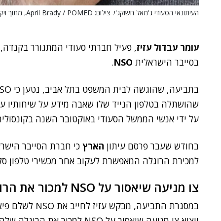
העיתונאי הסעודי ג'מאל חשוקג'י. צילום: April Brady / POMED, מתוך ויקיפדיה
עומר עבדול עזיז
, פעיל חברתי סעודי המתגורר בקנדה,
בסייבר הישראלית
NSO
.
שהושתלה בטלפון הנייד שלו שאבה מידע על שיחותיו ע
על ידי אנשי הממשל הסעודי באוקטובר השנה בקונסוליה
בחודש שעבר פרסם עיתון
הארץ
למכירת הרוגלה המאפשרת לעקוב אחר מכשירי טלפון סלו
צו מניעה שיאסור על NSO למכור את הרוגלה שלה לסעודיה
יוציא צו מניעה שיאסור על NSO ל