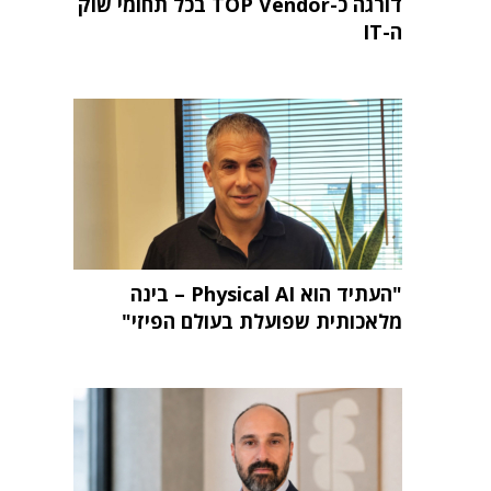
דורגה כ-TOP Vendor בכל תחומי שוק
ה-IT
"העתיד הוא Physical AI – בינה
מלאכותית שפועלת בעולם הפיזי"