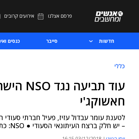
פרסם אצלנו
אירועים קרובים
חדשות
סייבר
כנסים ואיר
כללי
עוד תביע
חאשוקג'י
לטענת עומר עבדול עזיז, פעיל חברתי סעודי 
– יש חלק ברצח העיתונאי הסעודי ● NSO: כתב התביעה מופרך
יוסי הטוני
03/12/2018 16:15