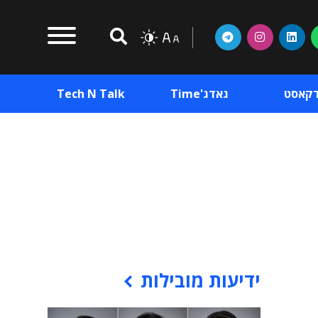
דקאסט
גאדג'Time
Tech N Talk
וכן פרסומי
תוכן פרסומי
וכן פרסומי
ידיעות מובילות