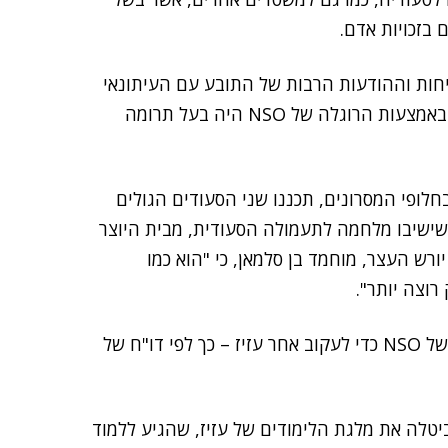
 בזכויות אדם.
משו לריגול אחרי השיחות וההודעות הרבות של התובע עם העיתונאי
חשוקג'י. גילוי התוכן של השיחות וההודעות בין השניים באמצעות הרוגלה של NSO היה בעל תרומה
 הודעות ווטסאפ הוחלפו בין השניים בשנת 2017. בחלופי המסרונים, תכננו שני הסעודים הגולים
שישיבו מלחמה לתעמולה הסעודית, מבית היוצר
רש העצר, מוחמד בן סלמאן, כי "הוא כמו
רוצה יותר".
פורסם כי סוכני ביון סעודים ניצלו את הרוגלה של NSO כדי לעקוב אחר עזיז – כך לפי דו"ח של
ודיה ביטלה את מלגת הלימודים של עזיז, שהגיע ללמוד