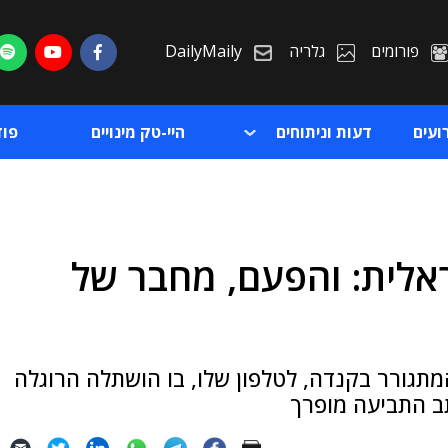
פורומים
גלריה
DailyMaily
ועים
דעות וניתוחים
היי-טק מינויים
פו
ה נגד NSO הישראלית: והפעם, מחבר של
ת
ת
המתגורר בקנדה, לטלפון שלו, בו הושתלה הרוגלה