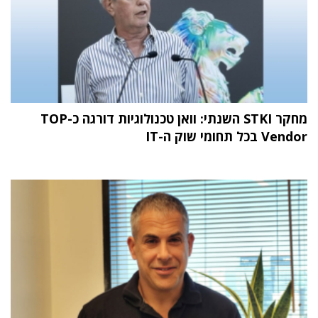
מחקר STKI השנתי: וואן טכנולוגיות דורגה כ-TOP
Vendor בכל תחומי שוק ה-IT