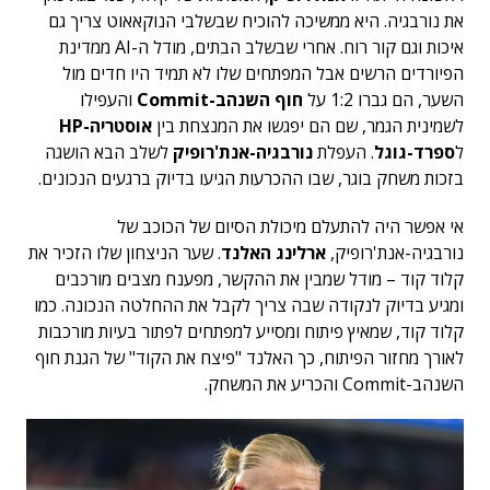
את נורבגיה. היא ממשיכה להוכיח שבשלבי הנוקאאוט צריך גם
איכות וגם קור רוח. אחרי שבשלב הבתים, מודל ה-AI ממדינת
הפיורדים הרשים אבל המפתחים שלו לא תמיד היו חדים מול
השער, הם גברו 1:2 על
חוף השנהב-Commit
והעפילו
לשמינית הגמר, שם הם יפגשו את המנצחת בין
אוסטריה-HP
ל
ספרד-גוגל
. העפלת
נורבגיה-אנת'רופיק
לשלב הבא הושגה
בזכות משחק בוגר, שבו ההכרעות הגיעו בדיוק ברגעים הנכונים.
אי אפשר היה להתעלם מיכולת הסיום של הכוכב של
נורבגיה-אנת'רופיק,
ארלינג האלנד
. שער הניצחון שלו הזכיר את
קלוד קוד – מודל שמבין את ההקשר, מפענח מצבים מורכבים
ומגיע בדיוק לנקודה שבה צריך לקבל את ההחלטה הנכונה. כמו
קלוד קוד, שמאיץ פיתוח ומסייע למפתחים לפתור בעיות מורכבות
לאורך מחזור הפיתוח, כך האלנד "פיצח את הקוד" של הגנת חוף
השנהב-Commit והכריע את המשחק.