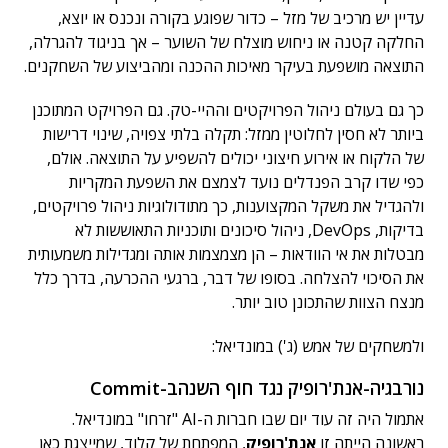
עדיין יש מרכיב של מזל – כדור שפוגע בקורה ונכנס או יוצא,
החלקה קטנה או ניחוש מוצלח של השוער – אך בניגוד להגרלה,
התוצאה מושפעת בעיקר מאיכות ההכנה ומהביצוע של השחקנים.
כך גם בעולם ניהול הפרויקטים וההיי-טק. גם הפרויקט המתוכנן
ביותר לא חסין לחלוטין ממזל: תקלה בלתי צפויה, שינוי דרישות
של הלקוח או אירוע חיצוני יכולים להשפיע על התוצאה. אולם,
כפי שדו קרב הפנדלים נועד לצמצם את השפעת המקריות
ולהגדיל את משקל המקצוענות, כך מתודולוגיות ניהול פרויקטים,
בדיקות, DevOps, ניהול סיכונים ותוכניות התאוששות לא
מבטלות את אי הוודאות – הן מצמצמות אותה ומגדילות משמעותית
את הסיכוי להצלחה. בסופו של דבר, ברגעי ההכרעה, בדרך כלל
מנצח הצוות שהתכונן טוב יותר.
ולמשחקים של אמש (ג') במונדיאל:
נורבגיה-אנת'רופיק נגד חוף השנהב-Commit
אתמול היה זה עוד יום שבו חברות ה-AI "זרחו" במונדיאל.
ראשונה הייתה זו
אנת'רופיק
, המפתחת של קלוד, שמייצגת כאן