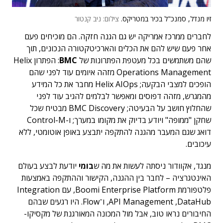
זיו מנדל, סמנכ"ל בכיר במטריקס.
צילום: ניב קנטור
לחברים ממרכז אמריקה יש גם הגנה חזקה. הם מוכיחים פעם
אחר פעם שיש להם את הכלים והארכיטקטורה הנכונים, תוך
שהם משתמשים בכל מעטפת הפתרונות של
BMC
: הפתרון Helix
Operations Management מזהה איומים עוד לפני שהם
הופכים למצבי הבקעה; Helix AIOps מחבר את כל המידע
מהמגרש, מזהה דפוסים ומאפשר לבלמים להגיב עוד לפני
שהחלוץ חושב על הבעיטה; BMC Discovery מבטיח שכל
שחקן "ממופה" ויודע בדיוק את מקומו במערך; ו-Control-M
דואג שגם המעבר מהגנה להתקפה יתבצע באופן אוטומטי, ללא
עיכובים.
מנגד, אקוודור ניסתה לעשות את מה ש
בומי
יודעת לבצע בעולם
האינטגרציה – לחבר בין ההגנה, הקישור וההתקפה באמצעות
פלטפורמת Boomi Enterprise Platform, עם Integration
,API Management ,DataHub ו־Flow. היו רגעים שבהם
החיבורים נראו טוב, אבל מול המכונה המאורגנת של מקסיקו-