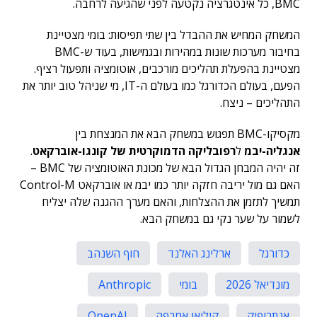
BMC, כל אינטגרציה נקטעה לפני שהגיעה לרחבה.
המשחק המחיש את ההבדל בין שתי תפיסות: בומי מצטיינת
בחיבור מערכות שונות במהירות ובגמישות, בעוד ש-BMC
מצטיינת בהפעלת תהליכים מורכבים, אוטומציה ותפעול רציף.
הפעם, בעולם הכדורגל כמו בעולם ה-IT, מי שניהל טוב יותר את
התהליכים – ניצח.
מקסיקו-BMC תפגוש במשחק הבא את המנצחת בין
אנגליה-יבמ
ל
רפובליקה הדמוקרטית של קונגו-אוברקאט
.
זה יהיה המבחן הגדול הבא של מכונת האוטומציה של BMC –
האם גם מול יריבה חזקה יותר כמו יבמ או אוברקאט Control-M
תמשיך לתזמן את ההצלחות, והאם מערך ההגנה שלה יצליח
לשמור על שער נקי גם במשחק הבא.
כדורגל
ארלינג האלנד
חוף השנהב
מונדיאל 2026
בומי
Anthropic
אנתרופיק
קיליאן אמבפה
OpenAI