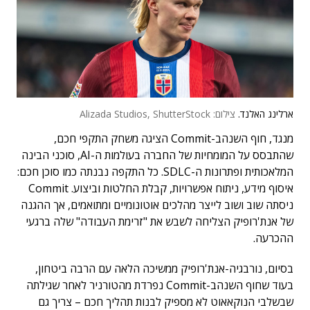
ארלינג האלנד.
צילום: Alizada Studios, ShutterStock
מנגד, חוף השנהב-Commit הציגה משחק התקפי חכם,
שהתבסס על המומחיות של החברה בעולמות ה-AI, סוכני הבינה
המלאכותית ופתרונות ה-SDLC. כל התקפה נבנתה כמו סוכן חכם:
איסוף מידע, ניתוח אפשרויות, קבלת החלטות וביצוע. Commit
ניסתה שוב ושוב לייצר מהלכים אוטונומיים ומתואמים, אך ההגנה
של אנת'רופיק הצליחה לשבש את "זרימת העבודה" שלה ברגעי
ההכרעה.
בסיום, נורבגיה-אנת'רופיק ממשיכה הלאה עם הרבה ביטחון,
בעוד שחוף השנהב-Commit נפרדת מהטורניר לאחר שגילתה
שבשלבי הנוקאאוט לא מספיק לבנות תהליך חכם – צריך גם