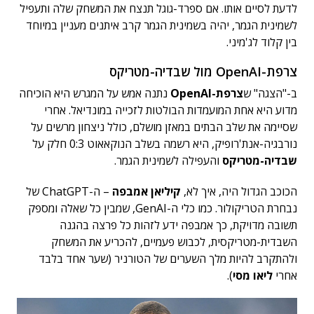
לדעת לסיים אותו. אם ספרד-גוגל תנצח את המשחק שלה ותעפיל
לשמינית הגמר, יהיה בשמינית הגמר קרב איתנים מעניין במיוחד
בין קלוד לג'מיני.
צרפת-OpenAI מול שבדיה-מטריקס
ב-"הצגה" ש
צרפת-OpenAI
נתנה אמש על המגרש היא הוכיחה
מדוע היא אחת המועמדות הבולטות לזכייה במונדיאל. אחרי
שסיימה את שלב הבתים במאזן מושלם, כולל ניצחון מרשים על
נורבגיה-אנת'רופיק, היא רשמה בשלב הנוקאאוט 0:3 חלק על
שבדיה-מטריקס
והעפילה לשמינית הגמר.
הכוכב הגדול היה, איך לא,
קיליאן אמבפה
– ה-ChatGPT של
נבחרת הטריקולור. כמו כלי ה-GenAI, שמבין כל שאלה ומספק
תשובה מדויקת, כך אמבפה ידע לזהות כל פרצה בהגנה
השבדית-מטריקסית, לכבוש פעמיים, להכריע את המשחק
ולהתקרב להיות מלך השערים של הטורניר (שער אחד בלבד
אחרי
ליאו מסי
).