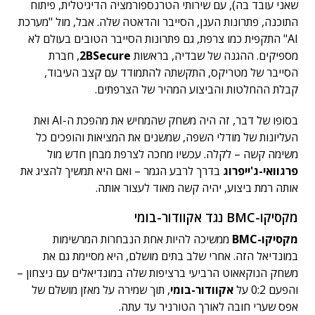
שאני עובד בה), עם שירותי הטרנספורמציה הדיגיטלית, פיתוח
התוכנה, פתרונות הענן, הסייבר והדאטה שלה. אבל, מול "מערכת
AI" התקפית כמו צרפת, גם פתרונות הסייבר הטובים בעולם לא
מספיקים. ההגנה של שבדיה, בראשות
2BSecure
, חברת
הסייבר של מטריקס, התקשתה להתמודד עם קצב העיבוד,
קבלת ההחלטות והביצוע המהיר של הצרפתים.
בסופו של דבר, זה היה משחק שהמחיש את מהפכת ה-AI ואת
העליונות של מודלי השפה, שמשנים את המציאות והופכים כל
משימה קשה – לקלה. עכשיו מחכה לצרפת מבחן חדש מול
פרגוואי-ג'ייפרוג
בדרך לרבע הגמר – ואם היא תמשיך להציג את
אותה רמת ביצוע, יהיה קשה מאוד לעצור אותה.
מקסיקו-BMC נגד אקוודור-בומי
מקסיקו-BMC
ממשיכה להיות אחת הנבחרות המרשימות
במונדיאל הזה. אחרי שלב בתים מושלם, היא מסיימת גם את
משחק הנוקאאוט הרביעי ברציפות שלה במונדיאלים עם ניצחון –
והפעם 0:2 על
אקוודור-בומי
, תוך שמירה על מאזן מושלם של
אפס שערי חובה לאורך הטורניר עד עתה.