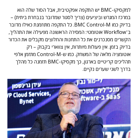
למקסיקו-BMC יש התקפה אפקטיבית, אבל הסוד שלה הוא
במרכז המגרש וביציעים (צריך לסגור שמדובר בנבחרת ביתית) –
בדיוק כמו BMC Control-M. כל התקפה מתוזמנת כאילו מדובר
ב־Workflow אוטומטי: המסירה הראשונה מפעילה את התהליך,
הקשרים מסנכרנים את כל התחנות והחלוצים מקבלים את הכדור
בדיוק בזמן. אין פעולות מיותרות, אין צווארי בקבוק – רק
אוטומציה מלאה של המשחק. כמו ש-Control-M מתזמן אלפי
תהליכים קריטיים בארגון, כך מקסיקו-BMC תזמנה כל מהלך
בדרך לשני שערים נקיים.