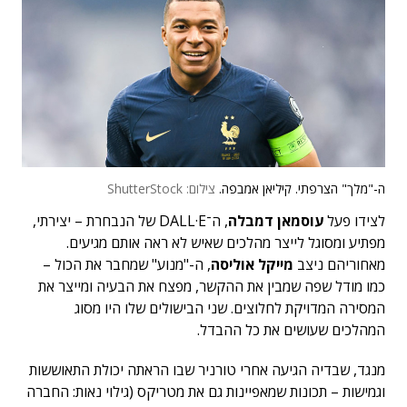
ה-"מלך" הצרפתי. קיליאן אמבפה.
צילום: ShutterStock
לצידו פעל
עוסמאן דמבלה
, ה־DALL·E של הנבחרת – יצירתי,
מפתיע ומסוגל לייצר מהלכים שאיש לא ראה אותם מגיעים.
מאחוריהם ניצב
מייקל אוליסה
, ה-"מנוע" שמחבר את הכול –
כמו מודל שפה שמבין את ההקשר, מפצח את הבעיה ומייצר את
המסירה המדויקת לחלוצים. שני הבישולים שלו היו מסוג
המהלכים שעושים את כל ההבדל.
מנגד, שבדיה הגיעה אחרי טורניר שבו הראתה יכולת התאוששות
וגמישות – תכונות שמאפיינות גם את מטריקס (גילוי נאות: החברה