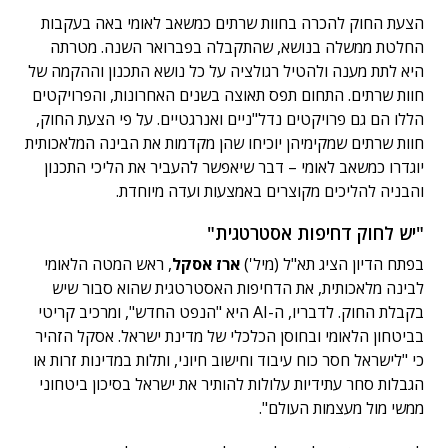
הצעת החוק להכרה בחוות שרתים כמשאב לאומי באה בעקבות
החלטת ממשלה בנושא, שהתקבלה בפברואר השנה. מטרתה
היא לתת מענה ולהטיל רגולציה על כל נושא התכנון וההקמה של
חוות שרתים. התחום תפס תאוצה בשנים האחרונות, והפרויקטים
הללו הם גם פרויקטים נדל"ניים ואנרגטיים. על פי הצעת החוק,
חוות שרתים שמקימיהן יוכיחו שהן מקדמות את הבינה המלאכותית
יוגדרו כמשאב לאומי – דבר שיאפשר להעביר את הליכי התכנון
והבניה להליכים מקוצרים באמצעות ועדה מיוחדת.
"יש לחוק דחיפות אסטרטגית"
בפתח הדיון הציג תא"ל (מיל')
ארז אסקל
, ראש המטה הלאומי
לבינה מלאכותית, את הדחיפות האסטרטגית שהוא סבור שיש
בקבלת החוק. לדבריו, ה-AI היא "הנפט החדש", ומרכיב קריטי
בביטחון הלאומי ובחוסן הכלכלי של מדינת ישראל. אסקל הזהיר
כי "לישראל חסר כוח עיבוד וחישוב חיוני, ותלות במדינות זרות או
הגבלות סחר עתידיות עלולות להותיר את ישראל בסיכון ביטחוני
ממשי מול מעצמות העולם".