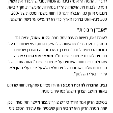
לדבריו, המטה הלאומי לבינה מלאכותית מבקש לעודד את השוק
הפרטי לבנות את התשתיות הללו במהירות האפשרית, תוך קביעת
מנגנוני איזון כגון הגבלה לעד 10 חוות בשנה ומכסות של 200-
300 מגה-וואט במרכז הארץ, כדי לא להעמיס על משק החשמל.
"אובדן ריבונות"
לעומת זאת, ראשת מועצת עמק חפר,
גלית שאול
, יצאה נגד
המהלך וטענה כי "משמעותה של הצעת החוק היא שמוותרים על
הזכות הבסיסית לתכנן". כמו כן, היא הזהירה מאובדן שטחים
פתוחים לטובת יזמים פרטיים. ח"כ
מטי צרפתי הרכבי
אמרה
שהטלת בניית חוות השרתים על יזמים פרטיים "מהווה אובדן של
הריבונות שלנו, ואנחנו נשלטים מלא מלא על ידי בעלי ההון ולא
על ידי בעלי השלטון".
נציגי
החברה להגנת הטבע
הזהירו מצידם שהקמת חוות שרתים
באזור מיושב תצרוך חשמל כמו עיר בינונית.
בסיכום הדיון אמר היו"ר כי "יש צורך לעצור ולייצר חוק מאוזן ונכון
יותר. מטרת הדיון היא להביא חוק שיבטיח את עתידה הטכנולוגי