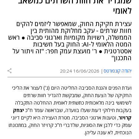
שמגדיר את חוות השרתים כמשאב
לאומי
עצירת חקיקת החוק, שמאפשר ליזמים להקים
חוות שרתים - עקב מחלוקת מהותית בין
הממשלה, רשויות מקומיות וארגוני סביבה ● ראש
המטה הלאומי ל-AI: החוק בעל חשיבות
אסטרטגית ● ר' מועצת עמק חפר: "זה ויתור על
התכנון"
יהודה קונפורטס
16/06/2026 20:24
ועדת הפנים והגנת הסביבה החליטה היום (ג') לעצור את הליכי
החקיקה של הצעת החוק, שמבקשת להגדיר חוות שרתים
לשימושי בינה מלאכותית כתשתית לאומית. ההחלטה התקבלה
בעקבות חילוקי דעות שעלו בוועדה, שבראשה עומד ח"כ
יצחק
קרויזר
, וטענות ארגוני הסביבה. מטרת העצירה היא לקיים דיוני
עומק כדי ללבן את הסוגיות, שלדברי ח"כ קרויזר החוק, במתכונתו
הנוכחית, לא עונה עליהן.