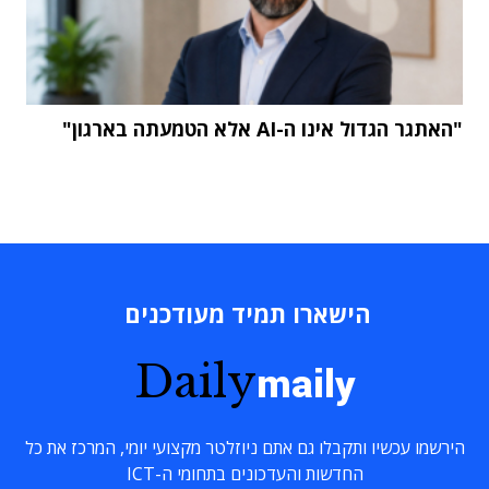
"האתגר הגדול אינו ה-AI אלא הטמעתה בארגון"
הישארו תמיד מעודכנים
Daily
maily
הירשמו עכשיו ותקבלו גם אתם ניוזלטר מקצועי יומי, המרכז את כל
החדשות והעדכונים בתחומי ה-ICT