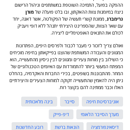
ההפקה בפועל, התמיכה השוטפת במשתתפים וניהול הרישום
ניצח במיומנות צוות ההאקתון, ובו בלט פועלה של
מורן
גרימברג
, ממונת קשרי תעשיה של הפקולטה, אשר דאגה, יחד
עם שאר הצוות, שהספרינט היצירתי יתנהל ללא דופי ויעניק
לכולם את התנאים האופטימליים ליצירה.
ואולם צריך לזכור כי מעבר לכבוד ולפרסים היפים, הפתרונות
המגוונים והעבודה המשותפת שהוצגו בפייקאתון בחיפה מוכיחים
כי השילוב בין מוחות צעירים ומגוונים לבין ניסיון מהתעשייה, הוא
המפתח המעשי ביותר להתמודדות עם האיומים הטכנולוגיים של
המחר. מהתבוננות בשופטים, בכירי החברות והאקדמיה, בהחלט
ניתן היה להאמין שהתעשייה זקוקה למוחות הצעירים והיצירתיים
האלו וכבר ממתינה להם בקוצר רוח.
אוניברסיטת חיפה
סייבר
בינה מלאכותית
מערך הסייבר הלאומי
דיפ-פייק
דיסאינפורמציה
הונאות ברשת
רובע החדשנות