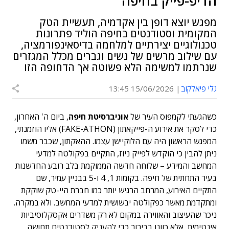
הדיפ-פייק בחיפה
מפגש יוצא דופן בין אקדמיה, תעשיית הטק
המקומית וסטודנטים בחיפה הוליד פתרונות
טכנולוגיים יצירתיים למלחמה בדיסאינפורמציה,
עם שילוב מרשים של נשים וגברים מכלל המגזרים
שנרתמו למשימה הלא פשוטה אך הדחופה הזו
גלי פיאלקוב
15/06/2026 13:45
כשהגעתי לקמפוס העיר של
אוניברסיטת חיפה
, ביום ה' האחרון,
כדי לסקר את אירוע ה-פייקאתון (FAKE-ATHON) אליו הוזמנתי,
המפגש הראשון היה עם הלוקיישן עצמו. ההאקתון, שכבר משמו
ניתן להבין כי הוקדש לפייק ניוז, התקיים בפקולטה למדעי
המחשב והמידע – שלוחה חדשה הממוקמת בלב רובע החדשנות
בעיר התחתית של חיפה. בקומות 1, 4 ו-5 בבניין עמיר, שם
התקיים האירוע, המרחב הרגיש יותר כמו חברת היי-טק שוקקת
ומתקדמת מאשר כפקולטה יבשושית למדעי המחשב. ולא במקרה.
ניכר שהעיצוב והאווירה במקום לא רק משדרים אקסקלוסיביות
אינטימית, אלא כוונו בבירור כדי להעניק לסטודנטים תחושה