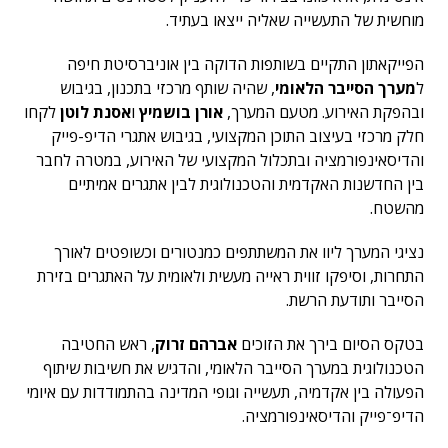
מוחשית של התעשייה שאליה ייצאו בעתיד.
הפייקאתון התקיים בשותפות הדוקה בין אוניברסיטת חיפה
ל
מערך הסייבר הלאומי
, שהיה שותף מרכזי בתכנון, בגיבוש
ובהפקת האירוע. מטעם המערך,
אורן בושמיץ
ו
אסנת לוטן
לקחו
חלק מרכזי בעיצוב התוכן המקצועי, בגיבוש אתגרי הדיפ-פייק
והדיסאינפורמציה ובתכלול המקצועי של האירוע, במטרה לחבר
בין החדשנות האקדמית והטכנולוגית לבין אתגרים אמיתיים
מהשטח.
נציגי המערך ליוו את המשתתפים כמנטורים וכשופטים לאורך
התחרות, וסיפקו זווית ראייה מעשית ולאומית על האתגרים בזירת
הסייבר ותודעת הרשת.
בטקס הסיום בירך את הזוכים
אברהם זרוק
, ראש החטיבה
הטכנולוגית במערך הסייבר הלאומי, והדגיש את חשיבות שיתוף
הפעולה בין אקדמיה, תעשייה וגופי המדינה בהתמודדות עם איומי
הדיפ־פייק והדיסאינפורמציה.