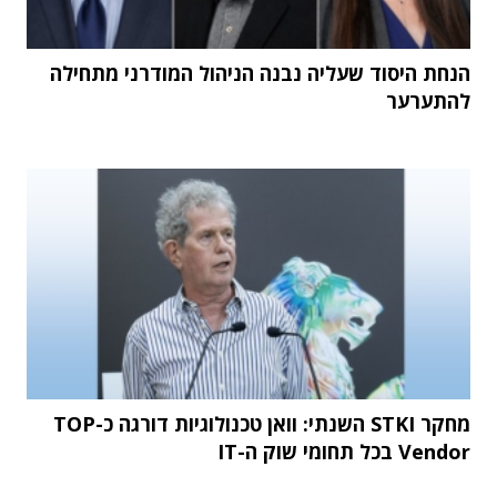
הנחת היסוד שעליה נבנה הניהול המודרני מתחילה
להתערער
מחקר STKI השנתי: וואן טכנולוגיות דורגה כ-TOP
Vendor בכל תחומי שוק ה-IT