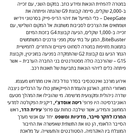
במטרה להפחית הונאות ומידע כוזב. במקום השני, עם זכייה
ב-2,000 שקלים, סיימה קבוצת G9 שהגתה ופיתחה את
DeepGate – כלי המייעל את זיהוי הדיפ-פייק בסרטוני וידיאו
ושמתאים את הצרכים לסביבות משתנות. אל המקום השלישי, עם
זכייה ב-1,000 שקלים, הגיעה קבוצת G4 בזכות המיזם
BiteBuster, המגן על בתי עסק מפני צרכנים המשתמשים
בתמונות מזויפות במטרה לסחוט פיצויים והחזרים. לחמישיית
הגמר הגיעו גם קבוצת G2 שהתמקדה בפגיעה במוניטין, וקבוצת
G15 – שהורכבה כולה מסטודנטים בני החברה הערבית – אשר
פיתחה כלים לזיהוי הונאות בתביעות של תאונות רכב.
אירוע מורכב ואינטנסיבי בסדר גודל כזה אינו מתרחש מעצמו.
מאחורי החזון, הארגון והעמדת הפייקאתון כולו על הרגליים ניצבה
שדרה ניהולית ומקצועית מרשימה. מי שהובילו את המהלך מטעם
האוניברסיטה היו פרופ'
ריטה אוסדצ'י,
דיקנית הפקולטה למדעי
המחשב והמידע, אשר שילבה כוחות עם פרופ'
עירית הדר,
ראש
המרכז לחקר סייבר, מדיניות ומשפט
. יחד עם אנשי מערך
הסייבר הלאומי, הן טוו את התשתית שאפשרה את החיבור
המוצלח בין האקדמיה, הסטודנטים והתעשייה. על מלאכת