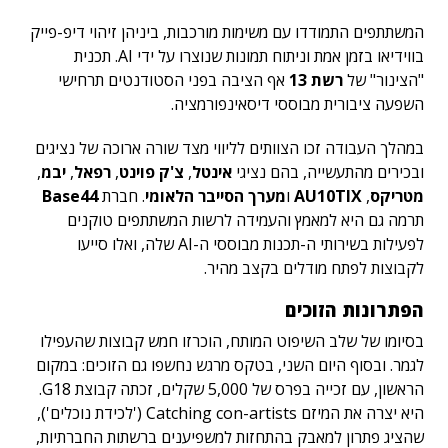
המשתתפים התמודדו עם משימות מורכבות, ביניהן זיהוי דיפ-פייק
בווידיאו בזמן אמת וניתוח תמונות שנוצרו על ידי AI. תכנית
"הצינור" של
רשת 13
אף הציבה בפני הסטודנטים תרחישי
השפעה ציבורית מבוססי דיסאינפורמציה.
במהלך העבודה זכו הצוותים לליווי מצד שורה ארוכה של נציגים
ובכירים מהתעשייה, בהם נציגי
אינטל
,
צ'ק פוינט
,
רפאל
,
יבמ
,
מטריקס
,
AU10TIX
ו
מערך הסייבר הלאומי
. חברת
Base44
תרמה גם היא למאמץ והעמידה לרשות המשתתפים טוקנים
לפעילות בשירותי ה-תכנות מבוססי ה-AI שלה, ואלו סייעו
לקבוצות לפתח מודלים בקצב מהיר.
הפתרונות הזוכים
בסיומו של שלב השיפוט המותח, הוכרזו חמש קבוצות שהעפילו
לגמר. ובסוף היום השני, בטקס מרגש נחשפו גם הזוכים: במקום
הראשון, עם זכייה בפרס של 5,000 שקלים, זכתה קבוצת G18.
היא יצרה את המיזם Catching con-artists ('לכידת נוכלים'),
שהציג פתרון למאבק בהתחזות למשפיענים ברשתות החברתיות,