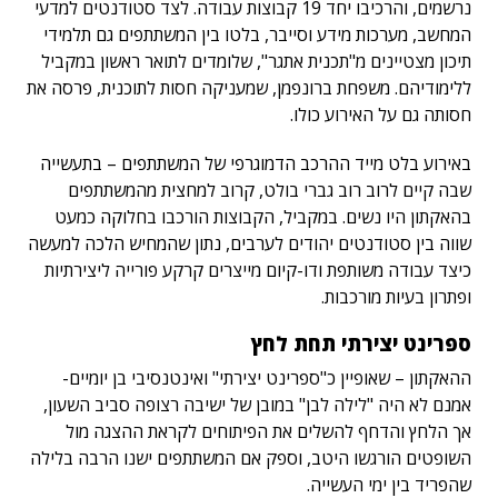
נרשמים, והרכיבו יחד 19 קבוצות עבודה. לצד סטודנטים למדעי
המחשב, מערכות מידע וסייבר, בלטו בין המשתתפים גם תלמידי
תיכון מצטיינים מ"תכנית אתגר", שלומדים לתואר ראשון במקביל
ללימודיהם. משפחת ברונפמן, שמעניקה חסות לתוכנית, פרסה את
חסותה גם על האירוע כולו.
באירוע בלט מייד ההרכב הדמוגרפי של המשתתפים – בתעשייה
שבה קיים לרוב רוב גברי בולט, קרוב למחצית מהמשתתפים
בהאקתון היו נשים. במקביל, הקבוצות הורכבו בחלוקה כמעט
שווה בין סטודנטים יהודים לערבים, נתון שהמחיש הלכה למעשה
כיצד עבודה משותפת ודו-קיום מייצרים קרקע פורייה ליצירתיות
ופתרון בעיות מורכבות.
ספרינט יצירתי תחת לחץ
ההאקתון – שאופיין כ"ספרינט יצירתי" ואינטנסיבי בן יומיים-
אמנם לא היה "לילה לבן" במובן של ישיבה רצופה סביב השעון,
אך הלחץ והדחף להשלים את הפיתוחים לקראת ההצגה מול
השופטים הורגשו היטב, וספק אם המשתתפים ישנו הרבה בלילה
שהפריד בין ימי העשייה.