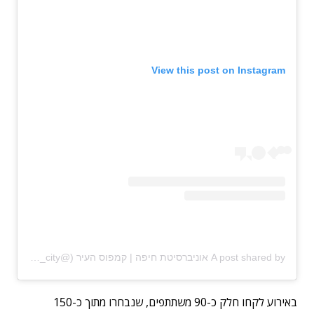
View this post on Instagram
A post shared by אוניברסיטת חיפה | קמפוס העיר (@tech_campus_in_the_city)
באירוע לקחו חלק כ-90 משתתפים, שנבחרו מתוך כ-150