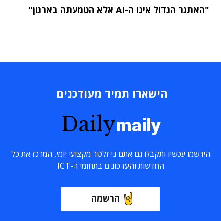
"האתגר הגדול אינו ה-AI אלא הטמעתה בארגון"
הישארו תמיד מעודכנים
Daily
maily
הירשמו עכשיו ותקבלו גם אתם ניוזלטר מקצועי יומי, המרכז את כל
החדשות והעדכונים בתחומי ה-ICT
הרשמה