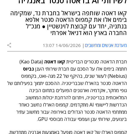
לשירותי AI בדאטה סנטר באנגליה
קאו דאטה שותפה בישראל בחברת נד, שמקימה
בימים אלו את קמפוס הדאטה סנטר אלפא
בנתניה, יחד עם קבוצת לוינשטיין ● מנכ"ל
החברה בארץ הוא דניאל אפרתי
מערכת אנשים ומחשבים
14/06/2026 13:07
חברת הדאטה סנטרים הבריטית
קאו דאטה
(Kao Data)
חתמה בימים אלו על הסכם עם חברת שירותי הענן
נביוס
(Nebius)
לעשר שנים, בהיקף של 22 מגה-ואט, בקמפוס
הדאטה סנטר בהארלו שבבריטניה. ההסכם יתמוך בפעילותם של
גופי מחקר, אקדמיה וארגונים הפועלים בתחום הבינה
המלאכותית בבריטניה, ויתרום להרחבת יכולות המחשוב
הנדרשות ליישומי AI מתקדמים. קמפוס הארלו נחשב כאחד
ממתחמי הדאטה סנטר הגדולים באירופה עבור מחשוב עתיר
ביצועים, שירותי ענן ועומסי עבודה מבוססי GPU.
קמפוס הארלו של קאו דאטה מופעל באמצעות אנרגיה מתחדשת.