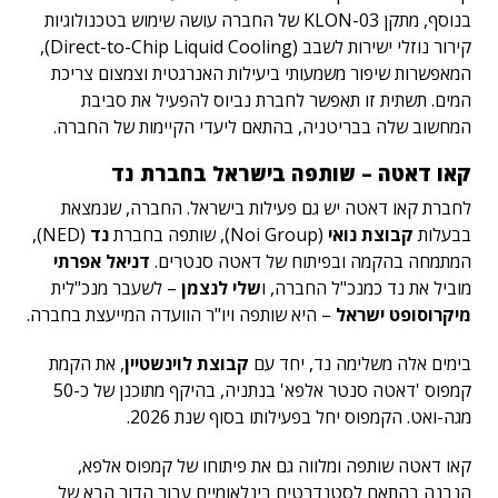
בנוסף, מתקן KLON-03 של החברה עושה שימוש בטכנולוגיות
קירור נוזלי ישירות לשבב (Direct-to-Chip Liquid Cooling),
המאפשרות שיפור משמעותי ביעילות האנרגטית וצמצום צריכת
המים. תשתית זו תאפשר לחברת נביוס להפעיל את סביבת
המחשוב שלה בבריטניה, בהתאם ליעדי הקיימות של החברה.
קאו דאטה – שותפה בישראל בחברת נד
לחברת קאו דאטה יש גם פעילות בישראל. החברה, שנמצאת
בבעלות
קבוצת נואי
(Noi Group), שותפה בחברת
נד
(NED),
המתמחה בהקמה ובפיתוח של דאטה סנטרים.
דניאל אפרתי
מוביל את נד כמנכ"ל החברה, ו
שלי לנצמן
– לשעבר מנכ"לית
מיקרוסופט ישראל
– היא שותפה ויו"ר הוועדה המייעצת בחברה.
בימים אלה משלימה נד, יחד עם
קבוצת לוינשטיין
, את הקמת
קמפוס 'דאטה סנטר אלפא' בנתניה, בהיקף מתוכנן של כ-50
מגה-ואט. הקמפוס יחל בפעילותו בסוף שנת 2026.
קאו דאטה שותפה ומלווה גם את פיתוחו של קמפוס אלפא,
הנבנה בהתאם לסטנדרטים בינלאומיים עבור הדור הבא של