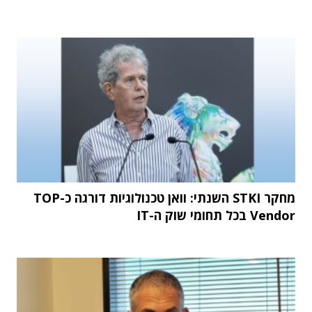
מחקר STKI השנתי: וואן טכנולוגיות דורגה כ-TOP
Vendor בכל תחומי שוק ה-IT