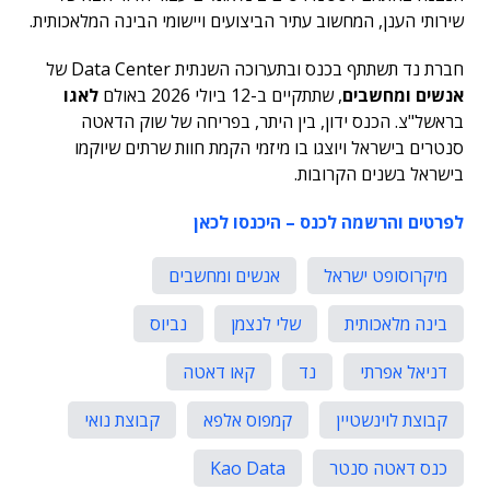
שירותי הענן, המחשוב עתיר הביצועים ויישומי הבינה המלאכותית.
חברת נד תשתתף בכנס ובתערוכה השנתית Data Center של
אנשים ומחשבים
, שתתקיים ב-12 ביולי 2026 באולם
לאגו
בראשל"צ. הכנס ידון, בין היתר, בפריחה של שוק הדאטה
סנטרים בישראל ויוצגו בו מיזמי הקמת חוות שרתים שיוקמו
בישראל בשנים הקרובות.
לפרטים והרשמה לכנס – היכנסו לכאן
מיקרוסופט ישראל
אנשים ומחשבים
בינה מלאכותית
שלי לנצמן
נביוס
דניאל אפרתי
נד
קאו דאטה
קבוצת לוינשטיין
קמפוס אלפא
קבוצת נואי
כנס דאטה סנטר
Kao Data