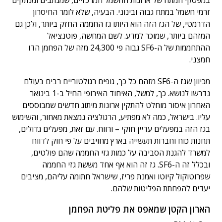
במפסקי המתח של ארונות החשמל המרכזיים, שמנתבים ומנתקים
זרמי חשמל במתח גבוה ובינוני. הבעיה, שלא לומר החיסרון
הדרמטי, של הגז הזה הוא היותו גז החממה החזק ביותר, ולכן גם
המזהם ביותר, שמוכר למדע. לשם המחשה, פוטנציאל
ההתחממות של ה-SF6 גבוה פי 24,300 מזה של הפחמן הדו
חמצני.
מכיוון שגז ה-SF6 מזהם כל כך, גופים רגולטוריים רבים בעולם
נדרשו לנושא. כך, למשל, האיחוד האירופי החיל ב-1 בינואר
האחרון איסור מוחלט להתקין ארונות מיתוג חדשים שמבוססים
עליו. בישראל, כמה לא מפתיע, הרגולציה נמצאת מאחור, והשימוש
בגז הזה במפעלים עדיין חוקי – ורווח. עם זאת, מפעלים גדולים,
תחנות כוח וחברות תעשייה בארץ מחויבים על פי חוק לדווח
למשרד להגנת הסביבה על כמות גזי החממה שהם פולטים,
ובכלל זה ה-SF6. גז זה הוא אף אחד מששת גזי החממה
שפרוטוקול קיוטו ואמנת פריז, שישראל חתומה עליהם, מציבים
יעדים להפחתת הפליטות שלהם.
הארון הקטן שמאפס את פליטת הפחמן