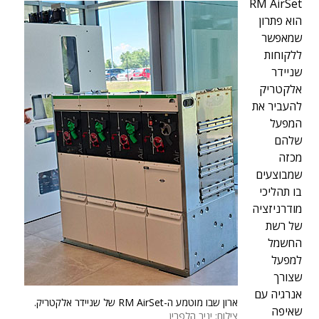
RM AirSet
הוא פתרון
שמאפשר
ללקוחות
שניידר
אלקטריק
להעביר את
המפעל
שלהם
מכזה
שמבוצעים
בו תהליכי
מודרניזציה
של רשת
החשמל
למפעל
שצורך
אנרגיה עם
ארון שבו מוטמע ה-RM AirSet של שניידר אלקטריק.
שאיפה
צילום: יניב הלפרין