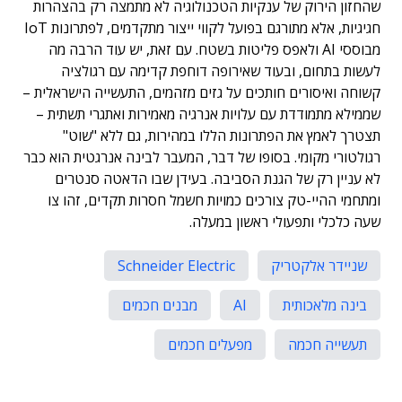
שהחזון הירוק של ענקיות הטכנולוגיה לא מתמצה רק בהצהרות
חגיגיות, אלא מתורגם בפועל לקווי ייצור מתקדמים, לפתרונות IoT
מבוססי AI ולאפס פליטות בשטח. עם זאת, יש עוד הרבה מה
לעשות בתחום, ובעוד שאירופה דוחפת קדימה עם רגולציה
קשוחה ואיסורים חותכים על גזים מזהמים, התעשייה הישראלית –
שממילא מתמודדת עם עלויות אנרגיה מאמירות ואתגרי תשתית –
תצטרך לאמץ את הפתרונות הללו במהירות, גם ללא "שוט"
רגולטורי מקומי. בסופו של דבר, המעבר לבינה אנרגטית הוא כבר
לא עניין רק של הגנת הסביבה. בעידן שבו הדאטה סנטרים
ומתחמי ההיי-טק צורכים כמויות חשמל חסרות תקדים, זהו צו
שעה כלכלי ותפעולי ראשון במעלה.
שניידר אלקטריק
Schneider Electric
בינה מלאכותית
AI
מבנים חכמים
תעשייה חכמה
מפעלים חכמים