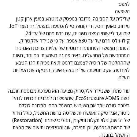
לאפס
השפעה
שלילית על הסביבה. מדובר במפסק שמוטמע במעין ארון קטן
מידות, באופן יחסי, ודי קומפקטי להטמעה במפעל. זה מוצר IoT,
שמיועד ליישומי הפצה משניים, עם רמת מתח של עד 24
קילו-וולט וזרם של עד 630 אמפר. על פי שניידר אלקטריק,
הפתרון מאפשר הפחתתה דרמטית של עלויות צריכת האנרגיה
המתחדשת של המפעלים. באירופה זה משמעותי במיוחד, משום
שההחלטה של רוסיה לצמצם דרמטית את מכירות הגז הטבעי
לאירופה, עקב תמיכתה של זו באוקראינה, הזניקה את העלויות
האלה.
עוד פתרון ששניידר אלקטריק מציעה הוא מערכת מבוססת תוכנה
בשם EcoStruxure ADMS, שמאפשרת למבנים חכמים לנהל
בצורה טובה יותר את השימוש בחשמל בהם. התכונה כוללת
ניטור, אנליטיקה ואפשרויות שליטה ברשת החשמל, כולל מידול
של הרשת, גילוי תקלות ומיקומן, תהליכי שחזור (Restoration)
של הרשת שנפגעה, וכן תמיכה, אוטומטיזציה ותיאום של הפצת
החשמל במבנה.