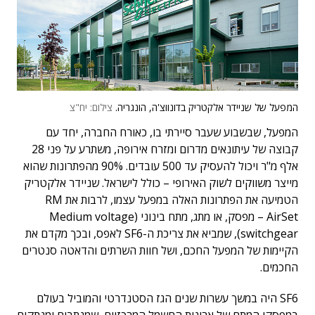
המפעל של שניידר אלקטריק בדונווצ'ה, הונגריה.
צילום: יח"צ
המפעל, שבשבוע שעבר סיירתי בו, כאורח החברה, יחד עם
קבוצה של עיתונאים מדרום ומזרח אירופה, משתרע על פני 28
אלף מ"ר ויכול להעסיק עד 500 עובדים. 90% מהפתרונות שהוא
מייצר משווקים לשוק האירופי – כולל לישראל. שניידר אלקטריק
הטמיעה את הפתרונות האלה במפעל עצמו, לרבות את RM
AirSet – מפסק, או מתג, מתח בינוני (Medium voltage
switchgear), שמביא את צריכת ה-SF6 לאפס, ובכך מקדם את
הקיימות של המפעל החכם, ושל חוות השרתים והדאטה סנטרים
החכמים.
SF6 היה במשך עשרות שנים הגז הסטנדרטי והמוביל בעולם