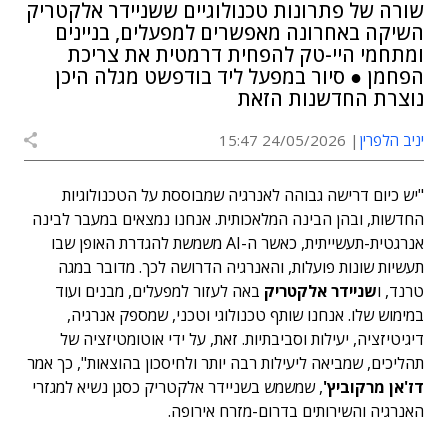
שורה של פתרונות טכנולוגיים ששניידר אלקטריק
השיקה באחרונה מאפשרים למפעלים, בניינים
ומתחמי היי-טק להפחית דרמטית את צריכת
הפחמן ● סיור במפעל ליד בודפשט מגלה היכן
נוצרת החדשנות הזאת
יניב הלפרין
24/05/2026 15:47
"יש כיום דרישה גבוהה לאנרגיה שמבוססת על הטכנולוגיות
החדשות, ובהן הבינה המלאכותית. אנחנו נמצאים במעבר לבינה
אנרגטית-תעשייתית, כאשר ה-AI משמשת להגדרת האופן שבו
תעשיות שונות פועלות, והאנרגיה הדרושה לכך. מדובר במגה
טרנד, ו
שניידר אלקטריק
באה לעזור למפעלים, מבנים ועוד
במימוש שלו. אנחנו שותף טכנולוגי וטכני, שמספק אנרגיה,
דיגיטיזציה, יעילות וסביבתיות. זאת, על ידי אוטומטיזציה של
תהליכים, שמביאה ליעילות רבה יותר ולחיסכון בהוצאות", כך אמר
דז'אן מרקוביץ'
, שמשמש בשניידר אלקטריק כסגן נשיא למגזרי
האנרגיה והשירותים בדרום-מזרח אירופה.