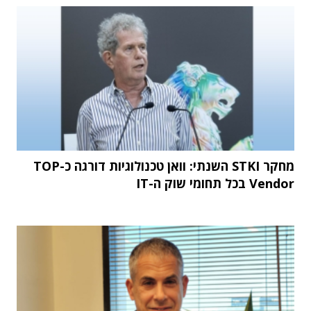
מחקר STKI השנתי: וואן טכנולוגיות דורגה כ-TOP
Vendor בכל תחומי שוק ה-IT