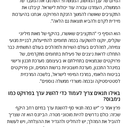
המיזם של ענן המחשוב הממשלתי. השלמנו את המעבר של
הממשלה, העמדנו עבורה עוד יכולות לישראל. קיבלנו את
התקציבים שאושרו להמשך הזנקת הפרויקט. אנחנו בהיערכות
מיידית לקדם ולהביא תוצאות גם הלאה".
הוא הוסיף כי "התקציבים שאושרו, בהיקף של מאות מיליוני
שקלים, יוקצו להשקעה בכמה תחומים: להתייעלות, לבניית מנועי
צמיחה, למהלכים בעולם השירות ולמהלכים בעולם התשתית. כבר
התחלנו לראות ניצנים של פעילות בתחומים מתקדמים, של
פרויקטים שנמצאים בתחילתם או בעיצומם: מערכת תכנון ורישוי
במינהל התכנון, מערכת חשבוניות ברשות המסים, וכן פרויקטים
בביטוח הלאומי, במרכז המיפוי לישראל, בלשכה המרכזית
לסטטיסטיקה ובכמה משרדי ממשלה נוספים".
באילו תנאים צריך לעמוד כדי להשיג ערך בפרויקט כמו
נימבוס?
פרץ אמר כי "יש כמה תנאי סף להשגת ערך במיזם רחב היקף
שכזה: כולם נדרשים להיות מוכווני מטרה. הביזנס הוא זה שצריך
להוביל את המהלך; יש להחליט ולהגדיר את ההצלחה, ויש לעשות