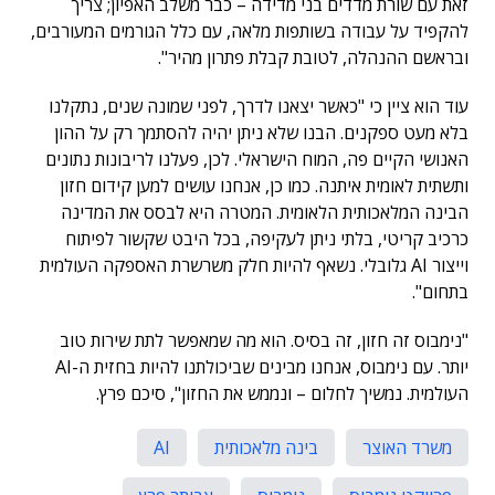
זאת עם שורת מדדים בני מדידה – כבר משלב האפיון; צריך
להקפיד על עבודה בשותפות מלאה, עם כלל הגורמים המעורבים,
ובראשם ההנהלה, לטובת קבלת פתרון מהיר".
עוד הוא ציין כי "כאשר יצאנו לדרך, לפני שמונה שנים, נתקלנו
בלא מעט ספקנים. הבנו שלא ניתן יהיה להסתמך רק על ההון
האנושי הקיים פה, המוח הישראלי. לכן, פעלנו לריבונות נתונים
ותשתית לאומית איתנה. כמו כן, אנחנו עושים למען קידום חזון
הבינה המלאכותית הלאומית. המטרה היא לבסס את המדינה
כרכיב קריטי, בלתי ניתן לעקיפה, בכל היבט שקשור לפיתוח
וייצור AI גלובלי. נשאף להיות חלק משרשרת האספקה העולמית
בתחום".
"נימבוס זה חזון, זה בסיס. הוא מה שמאפשר לתת שירות טוב
יותר. עם נימבוס, אנחנו מבינים שביכולתנו להיות בחזית ה-AI
העולמית. נמשיך לחלום – ונממש את החזון", סיכם פרץ.
משרד האוצר
בינה מלאכותית
AI