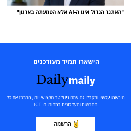
"האתגר הגדול אינו ה-AI אלא הטמעתה בארגון"
הישארו תמיד מעודכנים
Daily
maily
הירשמו עכשיו ותקבלו גם אתם ניוזלטר מקצועי יומי, המרכז את כל
החדשות והעדכונים בתחומי ה-ICT
הרשמה