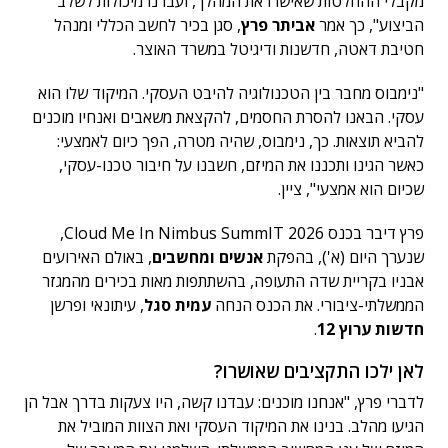
מקבלי ההחלטות שאישרו את המהלך, ועברנו מיכולות לשלב
הביצוע", כך אמר
אביתר פרץ
, סגן בכיר לחשב הכללי ומנהל
חטיבת דאטה, חדשנות ודיגיטל במשרד האוצר.
"נימבוס מחבר בין הטכנולוגיה להיבט העסקי. המיקוד שלו הוא
עסקי. הבאנו להסרת החסמים, להקצאת משאבים ואנחיו מוכנים
להביא תוצאות. כך, נימבוס, שהיה מטרה, הפך כיום לאמצעי:
כאשר הגינו ותכננו את המיזם, חשבנו על חיבור טכנו-עסקי,
שכיום הוא אמצעי", ציין.
פרץ דיבר בכנס Cloud Me In Nimbus SummIT 2026,
שנערך היום (א'), בהפקת
אנשים ומחשבים
, באולם האירועים
אבניו בקריית שדה התעופה, בהשתתפות מאות בכירים מהמגזר
הממשלתי-ציבורי. את הכנס הנחה
עמית סגל
, עיתונאי ופרשן
חדשות ערוץ 12
.
לאן ילכו התקציבים שאושרו?
לדברי פרץ, "אנחנו מוכנים: עבדנו קשה, היו צעקות בדרך אבל הן
הגיעו מהלב. בנינו את המיקוד העסקי ואת הצוות המוביל את