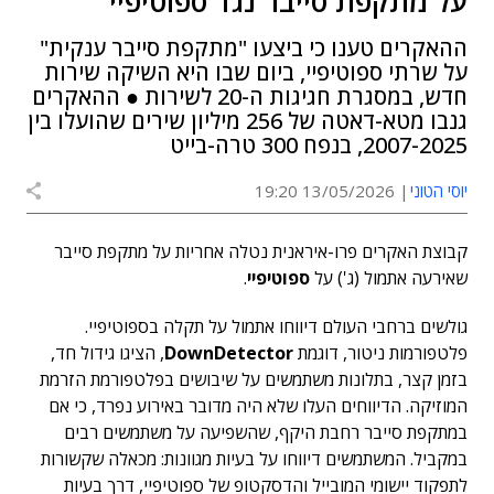
על מתקפת סייבר נגד ספוטיפיי
ההאקרים טענו כי ביצעו "מתקפת סייבר ענקית"
על שרתי ספוטיפיי, ביום שבו היא השיקה שירות
חדש, במסגרת חגיגות ה-20 לשירות ● ההאקרים
גנבו מטא-דאטה של 256 מיליון שירים שהועלו בין
2007-2025, בנפח 300 טרה-בייט
יוסי הטוני
13/05/2026 19:20
קבוצת האקרים פרו-איראנית נטלה אחריות על מתקפת סייבר
שאירעה אתמול (ג') על
ספוטיפיי
.
גולשים ברחבי העולם דיווחו אתמול על תקלה בספוטיפיי.
פלטפורמות ניטור, דוגמת
DownDetector
, הציגו גידול חד,
בזמן קצר, בתלונות משתמשים על שיבושים בפלטפורמת הזרמת
המוזיקה. הדיווחים העלו שלא היה מדובר באירוע נפרד, כי אם
במתקפת סייבר רחבת היקף, שהשפיעה על משתמשים רבים
במקביל. המשתמשים דיווחו על בעיות מגוונות: מכאלה שקשורות
לתפקוד יישומי המובייל והדסקטופ של ספוטיפיי, דרך בעיות