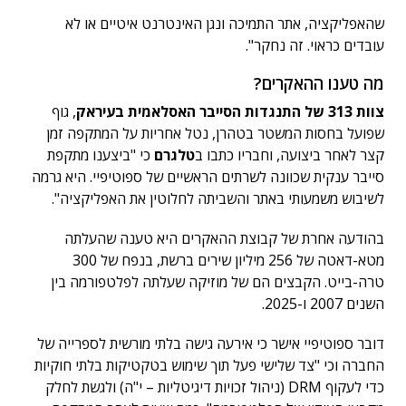
שהאפליקציה, אתר התמיכה ונגן האינטרנט איטיים או לא
עובדים כראוי. זה נחקר".
מה טענו ההאקרים?
צוות 313 של התנגדות הסייבר האסלאמית בעיראק
, גוף
שפועל בחסות המשטר בטהרן, נטל אחריות על המתקפה זמן
קצר לאחר ביצועה, וחבריו כתבו ב
טלגרם
כי "ביצענו מתקפת
סייבר ענקית שכוונה לשרתים הראשיים של ספוטיפיי. היא גרמה
לשיבוש משמעותי באתר והשביתה לחלוטין את האפליקציה".
בהודעה אחרת של קבוצת ההאקרים היא טענה שהעלתה
מטא-דאטה של 256 מיליון שירים ברשת, בנפח של 300
טרה-בייט. הקבצים הם של מוזיקה שעלתה לפלטפורמה בין
השנים 2007 ו-2025.
דובר ספוטיפיי אישר כי אירעה גישה בלתי מורשית לספרייה של
החברה וכי "צד שלישי פעל תוך שימוש בטקטיקות בלתי חוקיות
כדי לעקוף DRM (ניהול זכויות דיגיטליות – י"ה) ולגשת לחלק