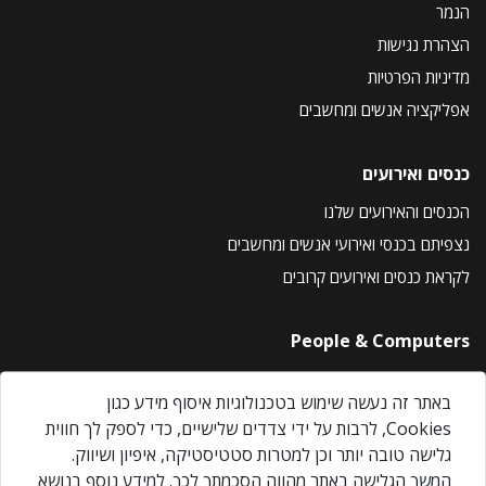
הנמר
הצהרת נגישות
מדיניות הפרטיות
אפליקציה אנשים ומחשבים
כנסים ואירועים
הכנסים והאירועים שלנו
נצפיתם בכנסי ואירועי אנשים ומחשבים
לקראת כנסים ואירועים קרובים
People & Computers
About Us
באתר זה נעשה שימוש בטכנולוגיות איסוף מידע כגון
Privacy Policy
Cookies, לרבות על ידי צדדים שלישיים, כדי לספק לך חווית
Contact Us
גלישה טובה יותר וכן למטרות סטטיסטיקה, איפיון ושיווק.
Our Events
המשך הגלישה באתר מהווה הסכמתך לכך. למידע נוסף בנושא