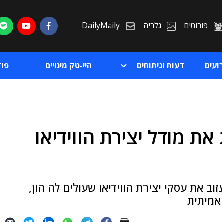
פורומים
גלריה
DailyMaily
ועים
דעות וניתוחים
היי-טק מינויים
פו
OpenAI סוגרת את מודל יצירת הווידיאו
ת
ת
נה לאחר ההשקה, החליטה OpenAI לעזוב את עסקי יצירת הווידיאו שעולים לה הון,