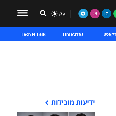
דקאסט
גאדג'Time
Tech N Talk
וכן פרסומי
תוכן פרסומי
וכן פרסומי
ידיעות מובילות