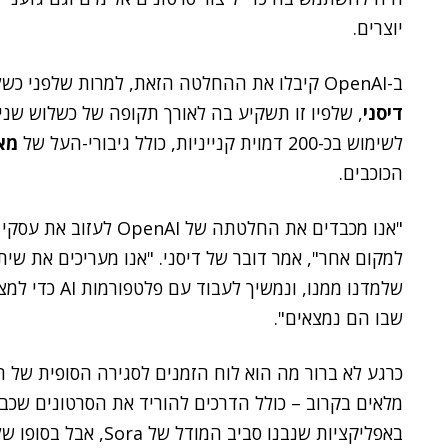
יוצרים.
ב-OpenAI קיבלו את ההחלטה הזאת, למרות שלפני כשלושה חודשים בלבד חתמה החברה על הסכם עם
דיסני
, שלפיו זו תשקיע בה לאורך תקופה של כשלוש שנים
לשימוש בכ-200 דמוית קנייניות, כולל גיבורי-העל של
מא
הכוכבים.
"אנו מכבדים את החלטתה ש
למקום אחר", אמר דובר של דיסני. "אנו מעריכים את שית
שלמדנו ממנו, ו
שבו הם נמצאים".
באפליקציות שנבנו סביב 