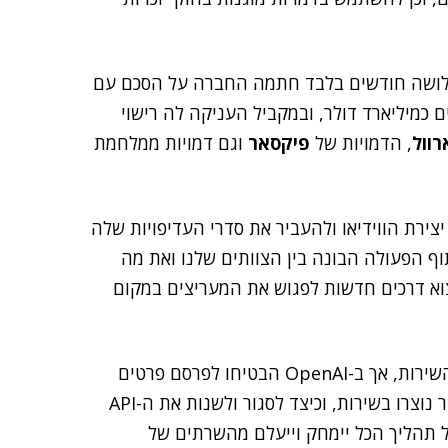
 כמיליארד דולר, ובמקביל העניקה לה רישוי
רוול
, הדמויות של
פיקסאר
וגם דמויות ממלחמת
ל OpenAI לעזוב את עסקי יצירת הווידיאו ולהעביר את סדרי העדיפויות שלה
וף הפעולה הבונה בין הצוותים שלנו ואת מה
נמשיך לעבוד עם פלטפורמות AI כדי למצוא דרכים חדשות לפגוש את המעריצים במקום
כרגע לא ברור מה הוא לוח הזמנים לסגירה הסופית של השירות, אך ב-OpenAI הבטיחו לפרסם פרטים
מלאים בקרוב – כולל הדרכים להוריד את הסרטונים שכבר נוצרו בשירות, וכיצד לסגור ולשנות את ה-API
המודל של Sora, אבל בסופו של תהליך הכל יימחק וייעלם מהשרתים של