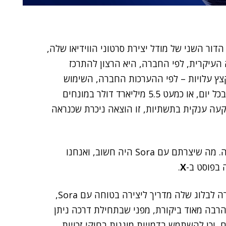
ליקציית Sora, המבוססת על הדור השני של מודל יצירת סרטוני הווידיאו שלה,
 העיקרית, לפי החברה, היא הרצון להתרכז
די לקצץ עלויות – לפי ההערכות החברה, השימוש
הרב במודל הפופולרי עולה ל-OpenAI כ-15 מיליון דולר בכל יום, או כמעט 5.5 מיליארד דולר במונחים
עה ענקית בתשתיות, זו הוצאה ניכרת שכנראה
"לכל מי שיצר עם Sora, שיתף ובנה קהילה סביבה: תודה. מה שיצרתם עם Sora היה חשוב, ואנחנו
בפוסט ב-
X
.
הצעד הזה נחת כהפתעה. רק לפני יומיים העלתה החברה לבלוג שלה מדריך ליצירה בטוחה עם Sora,
הרבה מאוד ביקורת, מפני שבתחילת דרכה ניתן
, וכן להשתמש בדמויות מוגנות בחוקי זכויות