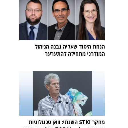
הנחת היסוד שעליה נבנה הניהול
המודרני מתחילה להתערער
מחקר STKI השנתי: וואן טכנולוגיות