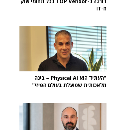
דורגה כ-TOP Vendor בכל תחומי שוק
ה-IT
"העתיד הוא Physical AI – בינה
מלאכותית שפועלת בעולם הפיזי"