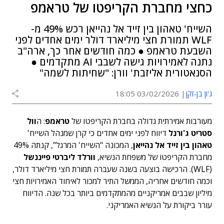
כחצי מחברת הקריפטו של טראמפ
השייח' טאהון בין זייד אל נהייאן רכש 49% מ-
WLF תמורת חצי מיליארד דולר ימים אחדים לפני
השבעת טראמפ ● כמה חודשים אחר כך, ארה"ב
נתנה לאמירויות גישה לשבבי AI מתקדמים ●
הסנאטורית אליזבת' וורן: "שחיתות לשמה"
ג'ון בן-זקן
03/02/2026 18:05
מעורבות אמירתית גדולה בחברת הקריפטו של
טראמפ
: ה
וול
סטריט ג'ורנל
דיווח לפני ימים אחדים כי קרן שמנהל השייח'
טאהון בין זייד אל נהייאן
, המכונה "השייח' המרגל", קנתה 49%
מחברת הקריפטו של משפחת הנשיא,
וורלד ליברטי פייננשל
(WLF). הרכישה בוצעה בשנה שעברה תמורת חצי מיליארד דולר,
וכמה חודשים אחריה, הממשל התיר למכור לאיחוד האמירויות חצי
מיליון שבבים אמריקניים מהמתקדמים ביותר בכל שנה. הדיווח
עורר ביקורת על הנשיא האמריקני.