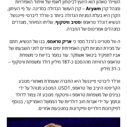
השייח' טאהון הוא היועץ לביטחון לאומי של איחוד האמירויות
ומנהל קרן
Aryam
– קרן העושר הגדולה במדינה. על פי העיתון,
הקרן היא בעלת המניות הגדולה ביותר ב-וורלד ליברטי פייננשל.
הנשיא דונלד טראמפ ו
סטיב וויטקוף
, שליחו המיוחד, מוגדרים
כמנהלים אמריטוס של החברה.
ה-וול סטריט ג'ורנל מסר כי
אריק טראמפ
, בנו של הנשיא, חתם
על מכירת המניות לקרן האמירתית ימים אחדים לפני השבעתו של
אביו לתפקיד בינואר אשתקד. עוד נמסר בדיווח כי משפחת
טראמפ הרוויחה מההסכם כ-187 מיליון דולר ומשפחת וויטקוף –
כ-31 מיליון.
וורלד ליברטי פייננשל היא החברה שעומדת מאחורי מטבע
הקריפטו היציב של טראמפ, USD1. המטבע מנוהל על ידי
נציגים של משפחות טראמפ ו-וויטקוף. מטבע זה צמוד לדולר
ונתמך על ידי אגרות חוב דולריות של הממשל האמריקני, בנוסף
לפיקדונות דולריים ופיקדונות במטבעות אחרים.