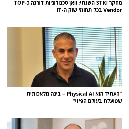
מחקר STKI השנתי: וואן טכנולוגיות דורגה כ-TOP
Vendor בכל תחומי שוק ה-IT
"העתיד הוא Physical AI – בינה מלאכותית
שפועלת בעולם הפיזי"