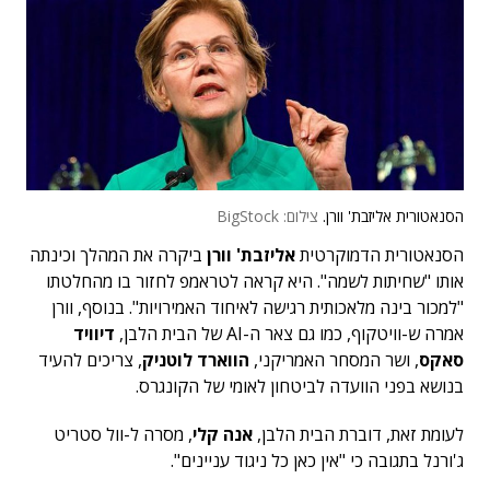
הסנאטורית אליזבת' וורן.
צילום: BigStock
הסנאטורית הדמוקרטית
אליזבת' וורן
ביקרה את המהלך וכינתה
אותו "שחיתות לשמה". היא קראה לטראמפ לחזור בו מהחלטתו
"למכור בינה מלאכותית רגישה לאיחוד האמירויות". בנוסף, וורן
אמרה ש-וויטקוף, כמו גם צאר ה-AI של הבית הלבן,
דיוויד
סאקס
, ושר המסחר האמריקני,
הווארד לוטניק
, צריכים להעיד
בנושא בפני הוועדה לביטחון לאומי של הקונגרס.
לעומת זאת, דוברת הבית הלבן,
אנה קלי
, מסרה ל-וול סטריט
ג'ורנל בתגובה כי "אין כאן כל ניגוד עניינים".