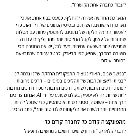
לעבוד כחברה אחת מקושרת".
המערכת החדשה אמורה להחליף, כמעט בבת אחת, את כל
מערכות היישומים, השרתים ובסיסי הנתונים של דל. זאת, כדי
לאפשר הזרמה חלקה של נתונים, להתעסק פחות עם מטלות
שחוזרות על עצמן, לקבל החלטות יותר מהר ולקדם עבודה
שמניעה יותר השפעה אמיתית. מעל לכל, יש את המטרה הכי
חשובה במהלך, שהיא, לפי קלארק, לבטל עבודה שמתבצעת
בחוסר יעילות.
"במשך שנים, האוריינטציה התפקודית החזקה שלנו גרמה לנו
לבניית וריאציות רבות של תהליכים בסיסיים – דרכים מרובות
לפתח, דרכים מרובות לשווק, דרכים מרובות למכור ודרכים מרובות
לתת שירות. זה לא יספיק בעולם שמונע על ידי AI. אנחנו צריכים
דרך אחת – פשוטה, סטנדרטית ואוטומטית, כדי שנוכל להיות
תחרותיים יותר ולשרת את הלקוחות שלנו טוב יותר", כתב הבכיר.
מהפונקציה קודם כל לחברה קודם כל
לדברי קלארק, "זה דורש שינוי חשיבה, מחשיבה ותפעול