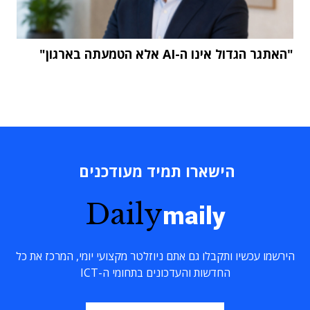
"האתגר הגדול אינו ה-AI אלא הטמעתה בארגון"
הישארו תמיד מעודכנים
Daily
maily
הירשמו עכשיו ותקבלו גם אתם ניוזלטר מקצועי יומי, המרכז את כל
החדשות והעדכונים בתחומי ה-ICT