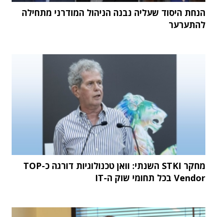
הנחת היסוד שעליה נבנה הניהול המודרני מתחילה
להתערער
מחקר STKI השנתי: וואן טכנולוגיות דורגה כ-TOP
Vendor בכל תחומי שוק ה-IT