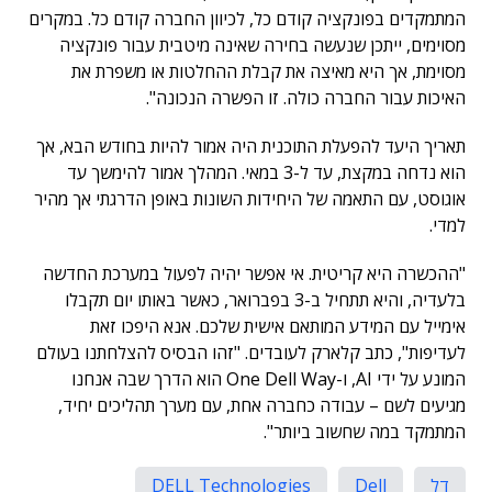
המתמקדים בפונקציה קודם כל, לכיוון החברה קודם כל. במקרים
מסוימים, ייתכן שנעשה בחירה שאינה מיטבית עבור פונקציה
מסוימת, אך היא מאיצה את קבלת ההחלטות או משפרת את
האיכות עבור החברה כולה. זו הפשרה הנכונה".
תאריך היעד להפעלת התוכנית היה אמור להיות בחודש הבא, אך
הוא נדחה במקצת, עד ל-3 במאי. המהלך אמור להימשך עד
אוגוסט, עם התאמה של היחידות השונות באופן הדרגתי אך מהיר
למדי.
"ההכשרה היא קריטית. אי אפשר יהיה לפעול במערכת החדשה
בלעדיה, והיא תתחיל ב-3 בפברואר, כאשר באותו יום תקבלו
אימייל עם המידע המותאם אישית שלכם. אנא היפכו זאת
לעדיפות", כתב קלארק לעובדים. "זהו הבסיס להצלחתנו בעולם
המונע על ידי AI, ו-One Dell Way הוא הדרך שבה אנחנו
מגיעים לשם – עבודה כחברה אחת, עם מערך תהליכים יחיד,
המתמקד במה שחשוב ביותר".
דל
Dell
DELL Technologies