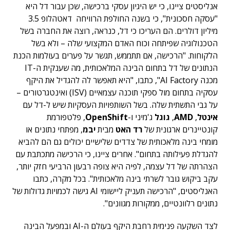
אנליסטים ציינו, כי יש היגיון עסקי ברכישה, שכן עבור דל היא
"עסקה חסכונית", כי בשנה החולפת הרוויחה דאטהלופ 3.5
מיליון דולרים. הם העריכו כי דל, כנראה, רוצה את החברה בשל
הטכנולוגיה שפיתחה וכוח האדם המקצועי שלה – ולא בשל
הלקוחות. "הרכישה, אם תתממש, תגשר על פערים בעולמות הכנת
הנתונים של דל בתחום הבינה המלאכותית, מה שענקית ה-IT
מכנה AI Factory", כתבו, "היא תאפשר לה להגדיל את היקף
עסקיה בתחום מול ספקי תוכנה עצמאיים (ISV) ואינטגרטורים –
על גבי התשתית שלה. בשל השותפויות העסקיות שיש ל-דל עם
אינטל
,
AMD
,
גוגל
ג'מיני ו-
OpenShift
, פלטפורמת
קונטיינרים ארגונית של
רד האט
מבית
יבמ
, מפתחי נתונים או
מומחי בינה מלאכותית של צדדים שלישיים יכולים גם הם להביא
להגדלת פעילותה בתחום". אחרים ציינו, כי הרכישה מתכתבת עם
הצהרתה של דל עצמה, לפיה היא צופה רבעון הרביעי חזק יותר,
עקב ביקוש גובר לשרתי בינה מלאכותית". בכל מקרה, כתבו
האנליסטים, "הרכישה תעניק ליישומי AI גישה לכמויות גדולות של
נתונים רלוונטיים, ממקורות מגוונים".
לצד השקעה פנימית רחבת היקף בעולם ה-AI ובמפעל הבינה