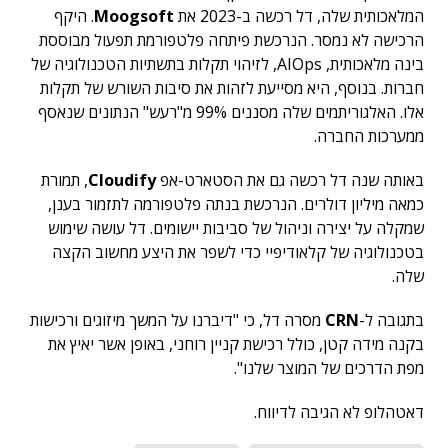
המלאכותית שלה, דל רכשה ב-2023 את
Moogsoft
. היקף
הרכישה לא נמסר. הנרכשת פיתחה פלטפורמת תפעול מבוססת
בינה מלאכותית, AIOps, לזיהוי תקלות בתשתיות הטכנולוגיה של
חברות. בנוסף, היא מסייעת לזהות את סיבות השורש של תקלות
אלו. האלגוריתמים שלה מסננים 99% מ"רעש" הנתונים שנאסף
ממערכות החברה.
באותה שנה דל רכשה גם את הסטארט-אפ
Cloudify
, תמורת
כמאה מיליון דולרים. הנרכשת בנתה פלטפורמה לתזמור בענן,
שמקלה על יצירה וניהול של סביבות יישומים. דל עושה שימוש
בטכנולוגיה של קלאודיפיי כדי לשפר את היצע מחשוב הקצה
שלה.
בתגובה ל-
CRN
מסרה דל, כי "דיברנו על המשך מיזוגים ורכישות
בקנה מידה קטן, כולל רכישת קניין רוחני, באופן אשר יאיץ את
מפת הדרכים של המוצר שלנו".
דאטהלופ לא הגיבה לדיווח.