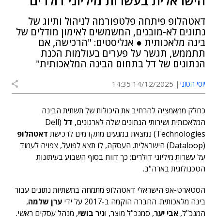
הישראלית בעשרות מיליוני דולרים
דאטהלופ פיתחה פלטפורמה לניהול ותיוג של
נתונים לא-מובנים, המשמשים לאימון מודלים של
בינה מלאכותית ● אנליסטים: "הרכישה, אם
תתממש, תגשר על פערים בעולמות הכנת
הנתונים של דל בתחום הבינה המלאכותית"
יוסי הטוני
14/12/2025 14:35
כחלק ממאמציה להרחיב את היכולות של תשתית הבינה
המלאכותית ושירותי הנתונים שלה לארגונים,
דל
(Dell
Technologies) נמצאת במגעים מתקדמים לרכישת
דאטהלופ
(Dataloop) הישראלית. העסקה, לו תצא לפועל, צפויה לעמוד
על עשרות מיליוני דולרים; כך דווח בסוף השבוע בעיתונות
הטכנולוגית בארה"ב.
הסטארט-אפ הישראלי דאטהלופ מתמחה בתשתיות נתונים עבור
בינה מלאכותית. החברה הוקמה ב-2017 על ידי
ערן שלמה
,
המנכ"ל,
אבי יער
, סמנכ"ל מוצר, ו
ניר בושי
, מנהל עסקים ראשי.