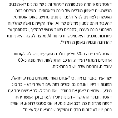
דאטהלופ פיתחה פלטפורמה לניהול ותיוג של נתונים לא-מובנים,
המשמשים לאימון מודלים של בינה מלאכותית. "הפלטפורמה
מאפשרת לצוותים לנהל ולעבד נתונים מראש, באופן אוטומטי,
להעביר אותם למגוון מודלים של AI, אלה הקיימים ואלה שהלקוח
הארגוני בונה בעצמו, להכניס משוב אנושי לתהליך, ולהסתמך על
פתרונות מוכנים. היא מאפשרת פיתוח AI מקצה לקצה, היא ניתנת
להרחבה ובנויה באופן מודולרי".
דאטהלופ גייסה כ-50 מיליון דולר ממשקיעים, ויש לה לקוחות
ארגוניים ממגזרי המדיה, הרכב והחקלאות. היא מונה כ-80
עובדים, והמטה שלה יושב בהרצליה.
ישר אמר בעבר בראיון, כי "אנחנו מאוד מתמחים במידע ויזואלי,
תמונות, וידיאו, ואנחנו גם יכולים לתת עיבוד של מידע – כל סוג
מידע – שרוצים לאמן את המודל… אם נוכל לשלב אנשים יחד עם
דאטה, ובתוך ההקשר – מכונות יוכלו לעקוב, וכך אפשר יהיה
לפתח פתרונות כמו רכב אוטונומי, או אסיסטנט לרופא, או אפילו
רחפן שיודע לזהות חרקים ומזיקים שנמצאים על עצים".